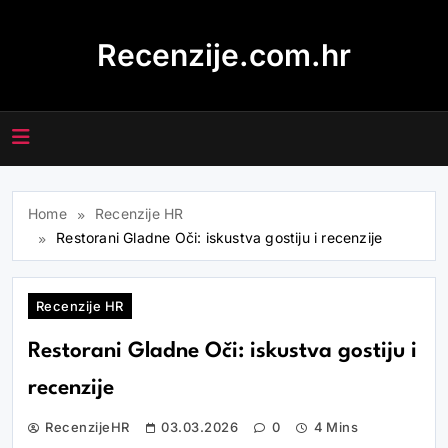
Skip
to
Recenzije.com.hr
content
Home
Recenzije HR
Restorani Gladne Oči: iskustva gostiju i recenzije
Recenzije HR
Restorani Gladne Oči: iskustva gostiju i
recenzije
RecenzijeHR
03.03.2026
0
4 Mins