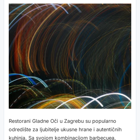
Restorani Gladne Oči u Zagrebu su popularno
odredište za ljubitelje ukusne hrane i autentičnih
kuhinja. Sa svojom kombinacijom barbecuea,