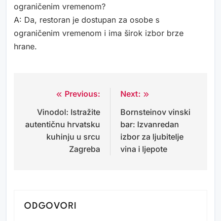
ograničenim vremenom?
A: Da, restoran je dostupan za osobe s
ograničenim vremenom i ima širok izbor brze
hrane.
Previous:
Next:
Navigacija
Vinodol: Istražite
Bornsteinov vinski
objava
autentičnu hrvatsku
bar: Izvanredan
kuhinju u srcu
izbor za ljubitelje
Zagreba
vina i ljepote
ODGOVORI