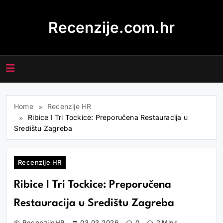
Skip
to
Recenzije.com.hr
content
Home
Recenzije HR
Ribice I Tri Tockice: Preporučena Restauracija u
Središtu Zagreba
Recenzije HR
Ribice I Tri Tockice: Preporučena
Restauracija u Središtu Zagreba
RecenzijeHR
03.03.2026
0
2 Mins