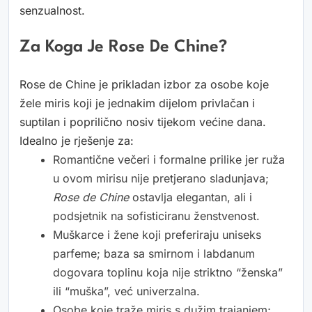
senzualnost.
Za Koga Je Rose De Chine?
Rose de Chine je prikladan izbor za osobe koje
žele miris koji je jednakim dijelom privlačan i
suptilan i poprilično nosiv tijekom većine dana.
Idealno je rješenje za:
Romantične večeri i formalne prilike jer ruža
u ovom mirisu nije pretjerano sladunjava;
Rose de Chine
ostavlja elegantan, ali i
podsjetnik na sofisticiranu ženstvenost.
Muškarce i žene koji preferiraju uniseks
parfeme; baza sa smirnom i labdanum
dogovara toplinu koja nije striktno “ženska”
ili “muška”, već univerzalna.
Osobe koje traže miris s dužim trajanjem;