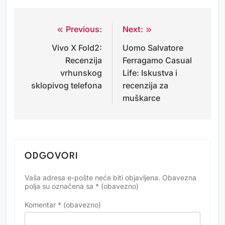
Previous:
Next:
Navigacija
Vivo X Fold2:
Uomo Salvatore
objava
Recenzija
Ferragamo Casual
vrhunskog
Life: Iskustva i
sklopivog telefona
recenzija za
muškarce
ODGOVORI
Vaša adresa e-pošte neće biti objavljena.
Obavezna
Alternative:
polja su označena sa
* (obavezno)
Komentar
* (obavezno)