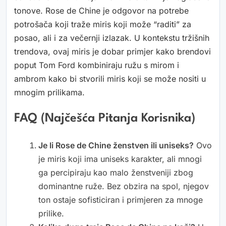
tonove. Rose de Chine je odgovor na potrebe
potrošača koji traže miris koji može “raditi” za
posao, ali i za večernji izlazak. U kontekstu tržišnih
trendova, ovaj miris je dobar primjer kako brendovi
poput Tom Ford kombiniraju ružu s mirom i
ambrom kako bi stvorili miris koji se može nositi u
mnogim prilikama.
FAQ (Najčešća Pitanja Korisnika)
Je li Rose de Chine ženstven ili uniseks?
Ovo
je miris koji ima uniseks karakter, ali mnogi
ga percipiraju kao malo ženstveniji zbog
dominantne ruže. Bez obzira na spol, njegov
ton ostaje sofisticiran i primjeren za mnoge
prilike.