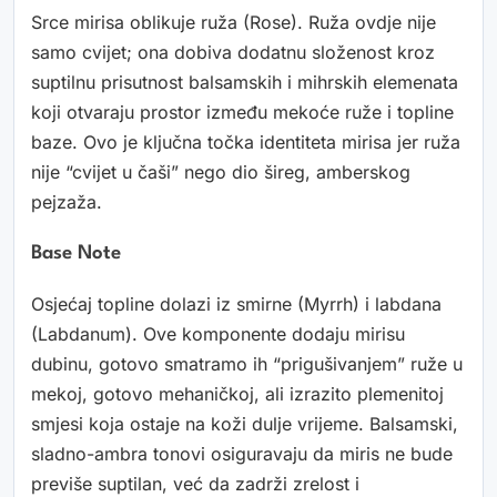
Srce mirisa oblikuje ruža (Rose). Ruža ovdje nije
samo cvijet; ona dobiva dodatnu složenost kroz
suptilnu prisutnost balsamskih i mihrskih elemenata
koji otvaraju prostor između mekoće ruže i topline
baze. Ovo je ključna točka identiteta mirisa jer ruža
nije “cvijet u čaši” nego dio šireg, amberskog
pejzaža.
Base Note
Osjećaj topline dolazi iz smirne (Myrrh) i labdana
(Labdanum). Ove komponente dodaju mirisu
dubinu, gotovo smatramo ih “prigušivanjem” ruže u
mekoj, gotovo mehaničkoj, ali izrazito plemenitoj
smjesi koja ostaje na koži dulje vrijeme. Balsamski,
sladno-ambra tonovi osiguravaju da miris ne bude
previše suptilan, već da zadrži zrelost i