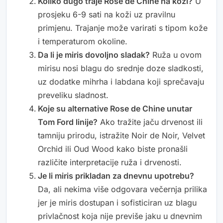
Koliko dugo traje Rose de Chine na koži?
U
prosjeku 6-9 sati na koži uz pravilnu
primjenu. Trajanje može varirati s tipom kože
i temperaturom okoline.
Da li je miris dovoljno sladak?
Ruža u ovom
mirisu nosi blagu do srednje doze sladkosti,
uz dodatke mihrha i labdana koji sprečavaju
preveliku sladnost.
Koje su alternative Rose de Chine unutar
Tom Ford linije?
Ako tražite jaču drvenost ili
tamniju prirodu, istražite Noir de Noir, Velvet
Orchid ili Oud Wood kako biste pronašli
različite interpretacije ruža i drvenosti.
Je li miris prikladan za dnevnu upotrebu?
Da, ali nekima više odgovara večernja prilika
jer je miris dostupan i sofisticiran uz blagu
privlačnost koja nije previše jaku u dnevnim