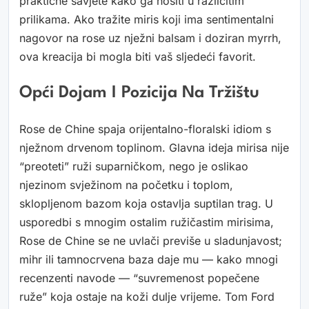
praktične savjete kako ga nositi u različitim
prilikama. Ako tražite miris koji ima sentimentalni
nagovor na rose uz nježni balsam i doziran myrrh,
ova kreacija bi mogla biti vaš sljedeći favorit.
Opći Dojam I Pozicija Na Tržištu
Rose de Chine spaja orijentalno-floralski idiom s
nježnom drvenom toplinom. Glavna ideja mirisa nije
“preoteti” ruži suparničkom, nego je oslikao
njezinom svježinom na početku i toplom,
sklopljenom bazom koja ostavlja suptilan trag. U
usporedbi s mnogim ostalim ružičastim mirisima,
Rose de Chine se ne uvlači previše u sladunjavost;
mihr ili tamnocrvena baza daje mu — kako mnogi
recenzenti navode — “suvremenost popečene
ruže” koja ostaje na koži dulje vrijeme. Tom Ford