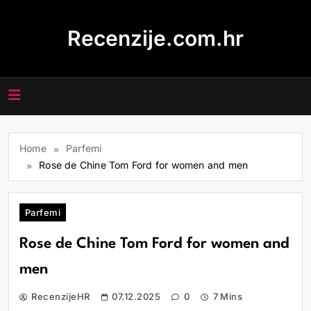
Skip
to
Recenzije.com.hr
content
Home
Parfemi
Rose de Chine Tom Ford for women and men
Parfemi
Rose de Chine Tom Ford for women and
men
RecenzijeHR
07.12.2025
0
7 Mins