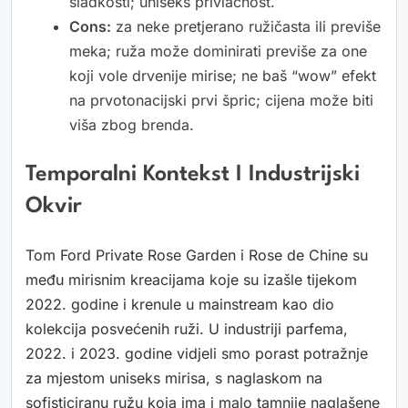
sladkosti; uniseks privlačnost.
Cons:
za neke pretjerano ružičasta ili previše
meka; ruža može dominirati previše za one
koji vole drvenije mirise; ne baš “wow” efekt
na prvotonacijski prvi špric; cijena može biti
viša zbog brenda.
Temporalni Kontekst I Industrijski
Okvir
Tom Ford Private Rose Garden i Rose de Chine su
među mirisnim kreacijama koje su izašle tijekom
2022. godine i krenule u mainstream kao dio
kolekcija posvećenih ruži. U industriji parfema,
2022. i 2023. godine vidjeli smo porast potražnje
za mjestom uniseks mirisa, s naglaskom na
sofisticiranu ružu koja ima i malo tamnije naglašene