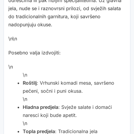
odrescima ili pak ribljim specijalitetima. Uz glavna
jela, nude se i raznovrsni prilozi, od svježih salata
do tradicionalnih garnitura, koji savršeno
nadopunjuju okuse.
\n\n
Posebno valja izdvojiti:
\n
\n
Roštilj
: Vrhunski komadi mesa, savršeno
pečeni, sočni i puni okusa.
\n
Hladna predjela
: Svježe salate i domaći
naresci koji bude apetit.
\n
Topla predjela
: Tradicionalna jela