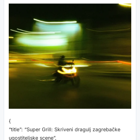
{
“title”: “Super Grill: Skriveni dragulj zagrebačke
ugostiteljske scene”,