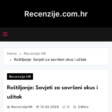
Skip
to
Recenzije.com.hr
content
Home
Recenzije HR
Roštiljanje: Savjeti za savršeni okus i užitak
Recenzije HR
Roštiljanje: Savjeti za savršeni okus i
užitak
RecenzijeHR
13.03.2026
0
3 Mins