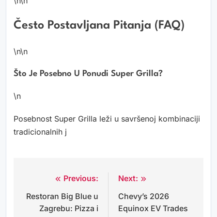
\n\n
Često Postavljana Pitanja (FAQ)
\n\n
Što Je Posebno U Ponudi Super Grilla?
\n
Posebnost Super Grilla leži u savršenoj kombinaciji
tradicionalnih j
Previous:
Next:
Navigacija
Restoran Big Blue u
Chevy’s 2026
objava
Zagrebu: Pizza i
Equinox EV Trades