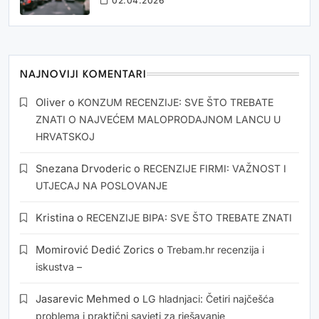
02.04.2026
NAJNOVIJI KOMENTARI
Oliver
o
KONZUM RECENZIJE: SVE ŠTO TREBATE
ZNATI O NAJVEĆEM MALOPRODAJNOM LANCU U
HRVATSKOJ
Snezana Drvoderic
o
RECENZIJE FIRMI: VAŽNOST I
UTJECAJ NA POSLOVANJE
Kristina
o
RECENZIJE BIPA: SVE ŠTO TREBATE ZNATI
Momirović Dedić Zorics
o
Trebam.hr recenzija i
iskustva –
Jasarevic Mehmed
o
LG hladnjaci: Četiri najčešća
problema i praktični savjeti za rješavanje