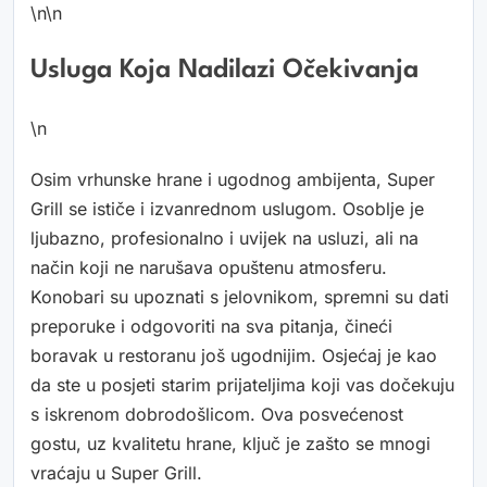
\n\n
Usluga Koja Nadilazi Očekivanja
\n
Osim vrhunske hrane i ugodnog ambijenta, Super
Grill se ističe i izvanrednom uslugom. Osoblje je
ljubazno, profesionalno i uvijek na usluzi, ali na
način koji ne narušava opuštenu atmosferu.
Konobari su upoznati s jelovnikom, spremni su dati
preporuke i odgovoriti na sva pitanja, čineći
boravak u restoranu još ugodnijim. Osjećaj je kao
da ste u posjeti starim prijateljima koji vas dočekuju
s iskrenom dobrodošlicom. Ova posvećenost
gostu, uz kvalitetu hrane, ključ je zašto se mnogi
vraćaju u Super Grill.