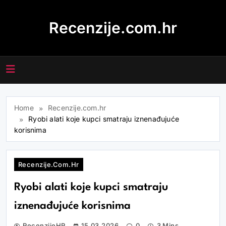
Skip
to
Recenzije.com.hr
content
Home
Recenzije.com.hr
Ryobi alati koje kupci smatraju iznenađujuće
korisnima
Recenzije.com.hr
Ryobi alati koje kupci smatraju
iznenađujuće korisnima
RecenzijeHR
15.03.2026
0
3 Mins