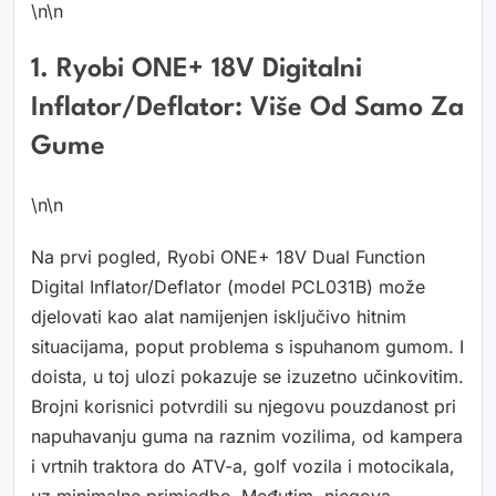
\n\n
1. Ryobi ONE+ 18V Digitalni
Inflator/Deflator: Više Od Samo Za
Gume
\n\n
Na prvi pogled, Ryobi ONE+ 18V Dual Function
Digital Inflator/Deflator (model PCL031B) može
djelovati kao alat namijenjen isključivo hitnim
situacijama, poput problema s ispuhanom gumom. I
doista, u toj ulozi pokazuje se izuzetno učinkovitim.
Brojni korisnici potvrdili su njegovu pouzdanost pri
napuhavanju guma na raznim vozilima, od kampera
i vrtnih traktora do ATV-a, golf vozila i motocikala,