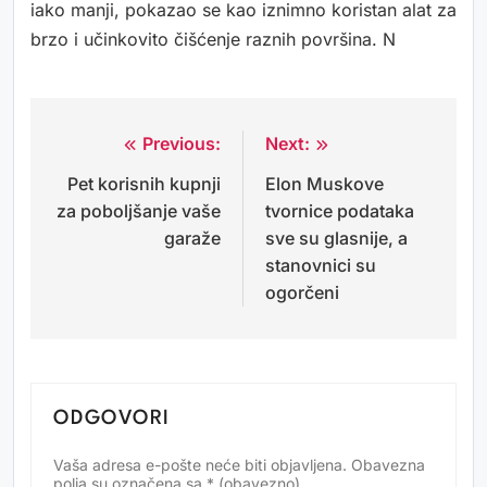
iako manji, pokazao se kao iznimno koristan alat za
brzo i učinkovito čišćenje raznih površina. N
Previous:
Next:
Navigacija
Pet korisnih kupnji
Elon Muskove
objava
za poboljšanje vaše
tvornice podataka
garaže
sve su glasnije, a
stanovnici su
ogorčeni
ODGOVORI
Vaša adresa e-pošte neće biti objavljena.
Obavezna
Alternative:
polja su označena sa
* (obavezno)