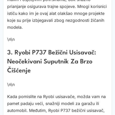
prianjanje osigurava trajne spojeve. Mnogi korisnici
ističu kako im je ovaj alat olakšao mnoge projekte
koje su prije izbjegavali zbog nezgodnosti žičanih
modela.
\n\n
3. Ryobi P737 Bežični Usisavač:
Neočekivani Suputnik Za Brzo
Čišćenje
\n\n
Kada pomislite na Ryobi usisavače, možda vam na
pamet padaju veći, snažniji modeli za garažu ili
automobil. Međutim, Ryobi P737 bežični usisavač,