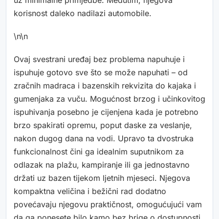
uz minimalne primjedbe. Međutim, njegova
korisnost daleko nadilazi automobile.
\n\n
Ovaj svestrani uređaj bez problema napuhuje i
ispuhuje gotovo sve što se može napuhati – od
zračnih madraca i bazenskih rekvizita do kajaka i
gumenjaka za vuču. Mogućnost brzog i učinkovitog
ispuhivanja posebno je cijenjena kada je potrebno
brzo spakirati opremu, poput daske za veslanje,
nakon dugog dana na vodi. Upravo ta dvostruka
funkcionalnost čini ga idealnim suputnikom za
odlazak na plažu, kampiranje ili ga jednostavno
držati uz bazen tijekom ljetnih mjeseci. Njegova
kompaktna veličina i bežični rad dodatno
povećavaju njegovu praktičnost, omogućujući vam
da ga ponesete bilo kamo bez brige o dostupnosti