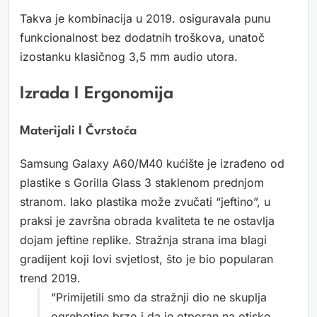
Takva je kombinacija u 2019. osiguravala punu
funkcionalnost bez dodatnih troškova, unatoč
izostanku klasičnog 3,5 mm audio utora.
Izrada I Ergonomija
Materijali I Čvrstoća
Samsung Galaxy A60/M40 kućište je izrađeno od
plastike s Gorilla Glass 3 staklenom prednjom
stranom. Iako plastika može zvučati “jeftino”, u
praksi je završna obrada kvaliteta te ne ostavlja
dojam jeftine replike. Stražnja strana ima blagi
gradijent koji lovi svjetlost, što je bio popularan
trend 2019.
“Primijetili smo da stražnji dio ne skuplja
ogrebotine brzo i da je otporan na otiske