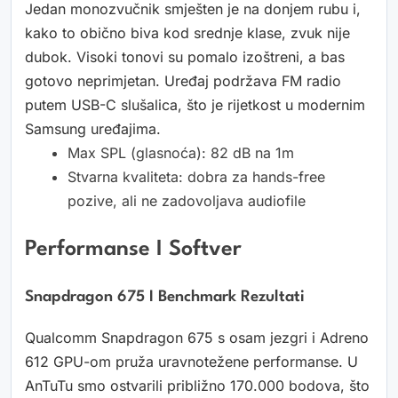
Jedan monozvučnik smješten je na donjem rubu i,
kako to obično biva kod srednje klase, zvuk nije
dubok. Visoki tonovi su pomalo izoštreni, a bas
gotovo neprimjetan. Uređaj podržava FM radio
putem USB-C slušalica, što je rijetkost u modernim
Samsung uređajima.
Max SPL (glasnoća): 82 dB na 1m
Stvarna kvaliteta: dobra za hands-free
pozive, ali ne zadovoljava audiofile
Performanse I Softver
Snapdragon 675 I Benchmark Rezultati
Qualcomm Snapdragon 675 s osam jezgri i Adreno
612 GPU-om pruža uravnotežene performanse. U
AnTuTu smo ostvarili približno 170.000 bodova, što