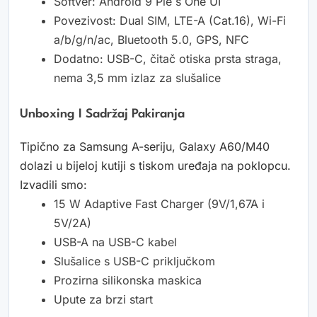
Softver: Android 9 Pie s One UI
Povezivost: Dual SIM, LTE-A (Cat.16), Wi-Fi
a/b/g/n/ac, Bluetooth 5.0, GPS, NFC
Dodatno: USB-C, čitač otiska prsta straga,
nema 3,5 mm izlaz za slušalice
Unboxing I Sadržaj Pakiranja
Tipično za Samsung A-seriju, Galaxy A60/M40
dolazi u bijeloj kutiji s tiskom uređaja na poklopcu.
Izvadili smo:
15 W Adaptive Fast Charger (9V/1,67A i
5V/2A)
USB-A na USB-C kabel
Slušalice s USB-C priključkom
Prozirna silikonska maskica
Upute za brzi start