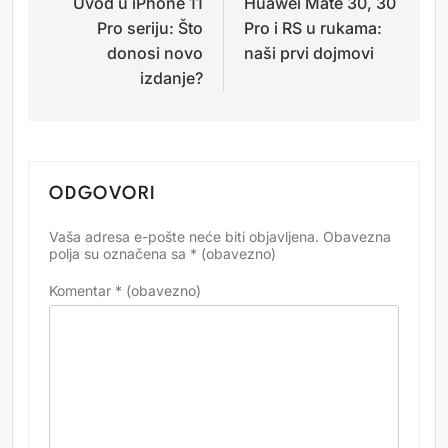
Uvod u iPhone 11
Huawei Mate 30, 30
objava
Pro seriju: Što
Pro i RS u rukama:
donosi novo
naši prvi dojmovi
izdanje?
ODGOVORI
Vaša adresa e-pošte neće biti objavljena.
Obavezna
Alternative:
polja su označena sa
* (obavezno)
Komentar
* (obavezno)