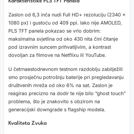
Karakteristike PLS TFT Panela
Zaslon od 6,3 inča nudi Full HD+ rezoluciju (2340 x
1080 px) i gustoću od 409 ppi. Iako nije AMOLED,
PLS TFT panela pokazao se vrlo dobrim:
maksimalna svjetlina od oko 430 nita čini čitanje
pod izravnim suncem prihvatljivim, a kontrast
dovoljan za filmove na Netflixu ili YouTube.
U četrnaestodnevnom testnom razdoblju zabilježili
smo prosječnu potrošnju baterije pri pregledavanju
društvenih mreža od oko 6% na sat. Zaslon je
reagirao precizno na dodir te nije bilo “ghost touch”
problema, što je znakovito s obzirom na
generacijski downgrade s flagship modela.
Kvaliteta Zvuka