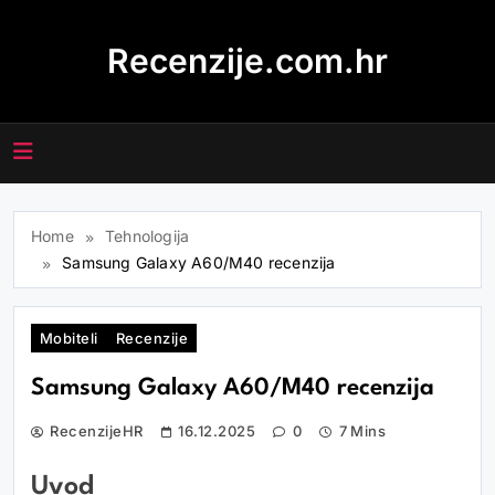
Skip
to
Recenzije.com.hr
content
Home
Tehnologija
Samsung Galaxy A60/M40 recenzija
Mobiteli
Recenzije
Samsung Galaxy A60/M40 recenzija
RecenzijeHR
16.12.2025
0
7 Mins
Uvod