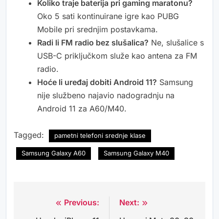
Koliko traje baterija pri gaming maratonu?
Oko 5 sati kontinuirane igre kao PUBG
Mobile pri srednjim postavkama.
Radi li FM radio bez slušalica?
Ne, slušalice s
USB-C priključkom služe kao antena za FM
radio.
Hoće li uređaj dobiti Android 11?
Samsung
nije službeno najavio nadogradnju na
Android 11 za A60/M40.
Tagged:
pametni telefoni srednje klase
Samsung Galaxy A60
Samsung Galaxy M40
Previous:
Next:
Navigacija