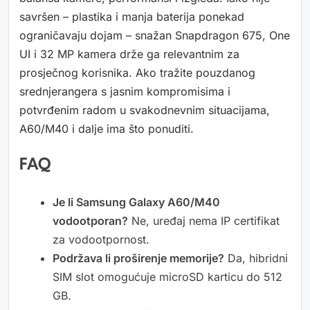
savršen – plastika i manja baterija ponekad
ograničavaju dojam – snažan Snapdragon 675, One
UI i 32 MP kamera drže ga relevantnim za
prosječnog korisnika. Ako tražite pouzdanog
srednjerangera s jasnim kompromisima i
potvrđenim radom u svakodnevnim situacijama,
A60/M40 i dalje ima što ponuditi.
FAQ
Je li Samsung Galaxy A60/M40
vodootporan?
Ne, uređaj nema IP certifikat
za vodootpornost.
Podržava li proširenje memorije?
Da, hibridni
SIM slot omogućuje microSD karticu do 512
GB.