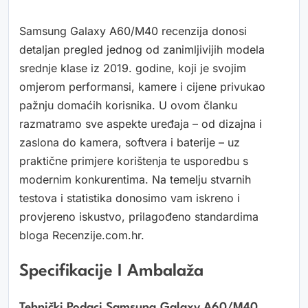
Samsung Galaxy A60/M40 recenzija donosi
detaljan pregled jednog od zanimljivijih modela
srednje klase iz 2019. godine, koji je svojim
omjerom performansi, kamere i cijene privukao
pažnju domaćih korisnika. U ovom članku
razmatramo sve aspekte uređaja – od dizajna i
zaslona do kamera, softvera i baterije – uz
praktične primjere korištenja te usporedbu s
modernim konkurentima. Na temelju stvarnih
testova i statistika donosimo vam iskreno i
provjereno iskustvo, prilagođeno standardima
bloga Recenzije.com.hr.
Specifikacije I Ambalaža
Tehnički Podaci Samsung Galaxy A60/M40