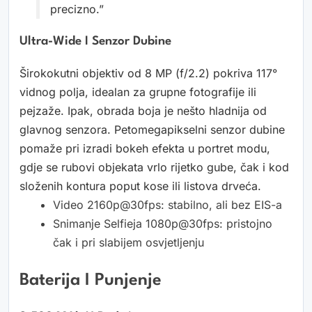
precizno.”
Ultra-Wide I Senzor Dubine
Širokokutni objektiv od 8 MP (f/2.2) pokriva 117°
vidnog polja, idealan za grupne fotografije ili
pejzaže. Ipak, obrada boja je nešto hladnija od
glavnog senzora. Petomegapikselni senzor dubine
pomaže pri izradi bokeh efekta u portret modu,
gdje se rubovi objekata vrlo rijetko gube, čak i kod
složenih kontura poput kose ili listova drveća.
Video 2160p@30fps: stabilno, ali bez EIS-a
Snimanje Selfieja 1080p@30fps: pristojno
čak i pri slabijem osvjetljenju
Baterija I Punjenje