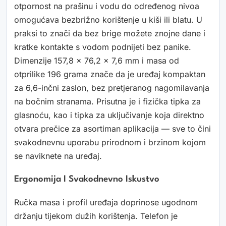
otpornost na prašinu i vodu do određenog nivoa
omogućava bezbrižno korištenje u kiši ili blatu. U
praksi to znači da bez brige možete znojne dane i
kratke kontakte s vodom podnijeti bez panike.
Dimenzije 157,8 x 76,2 x 7,6 mm i masa od
otprilike 196 grama znače da je uređaj kompaktan
za 6,6-inčni zaslon, bez pretjeranog nagomilavanja
na bočnim stranama. Prisutna je i fizička tipka za
glasnoću, kao i tipka za uključivanje koja direktno
otvara prečice za asortiman aplikacija — sve to čini
svakodnevnu uporabu prirodnom i brzinom kojom
se naviknete na uređaj.
Ergonomija I Svakodnevno Iskustvo
Ručka masa i profil uređaja doprinose ugodnom
držanju tijekom dužih korištenja. Telefon je