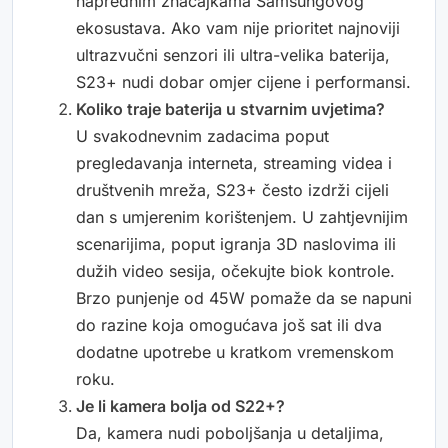
naprednim značajkama Samsungovog
ekosustava. Ako vam nije prioritet najnoviji
ultrazvučni senzori ili ultra-velika baterija,
S23+ nudi dobar omjer cijene i performansi.
Koliko traje baterija u stvarnim uvjetima?
U svakodnevnim zadacima poput
pregledavanja interneta, streaming videa i
društvenih mreža, S23+ često izdrži cijeli
dan s umjerenim korištenjem. U zahtjevnijim
scenarijima, poput igranja 3D naslovima ili
dužih video sesija, očekujte biok kontrole.
Brzo punjenje od 45W pomaže da se napuni
do razine koja omogućava još sat ili dva
dodatne upotrebe u kratkom vremenskom
roku.
Je li kamera bolja od S22+?
Da, kamera nudi poboljšanja u detaljima,