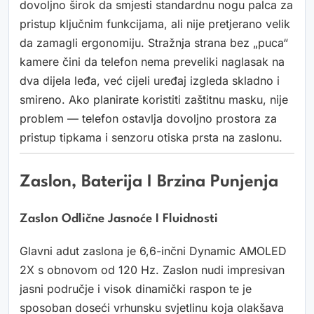
dovoljno širok da smjesti standardnu nogu palca za
pristup ključnim funkcijama, ali nije pretjerano velik
da zamagli ergonomiju. Stražnja strana bez „puca“
kamere čini da telefon nema preveliki naglasak na
dva dijela leđa, već cijeli uređaj izgleda skladno i
smireno. Ako planirate koristiti zaštitnu masku, nije
problem — telefon ostavlja dovoljno prostora za
pristup tipkama i senzoru otiska prsta na zaslonu.
Zaslon, Baterija I Brzina Punjenja
Zaslon Odlične Jasnoće I Fluidnosti
Glavni adut zaslona je 6,6-inčni Dynamic AMOLED
2X s obnovom od 120 Hz. Zaslon nudi impresivan
jasni područje i visok dinamički raspon te je
sposoban doseći vrhunsku svjetlinu koja olakšava