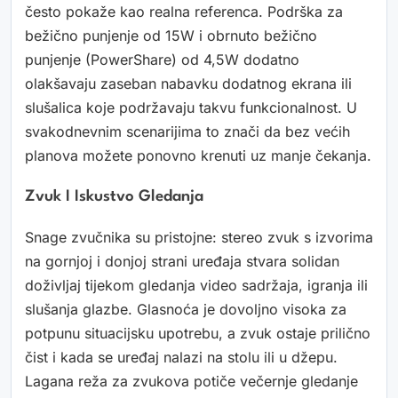
često pokaže kao realna referenca. Podrška za
bežično punjenje od 15W i obrnuto bežično
punjenje (PowerShare) od 4,5W dodatno
olakšavaju zaseban nabavku dodatnog ekrana ili
slušalica koje podržavaju takvu funkcionalnost. U
svakodnevnim scenarijima to znači da bez većih
planova možete ponovno krenuti uz manje čekanja.
Zvuk I Iskustvo Gledanja
Snage zvučnika su pristojne: stereo zvuk s izvorima
na gornjoj i donjoj strani uređaja stvara solidan
doživljaj tijekom gledanja video sadržaja, igranja ili
slušanja glazbe. Glasnoća je dovoljno visoka za
potpunu situacijsku upotrebu, a zvuk ostaje prilično
čist i kada se uređaj nalazi na stolu ili u džepu.
Lagana reža za zvukova potiče večernje gledanje