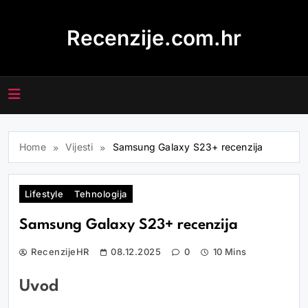
Skip
to
Recenzije.com.hr
content
Home
Vijesti
Samsung Galaxy S23+ recenzija
Lifestyle
Tehnologija
Samsung Galaxy S23+ recenzija
RecenzijeHR
08.12.2025
0
10 Mins
Uvod