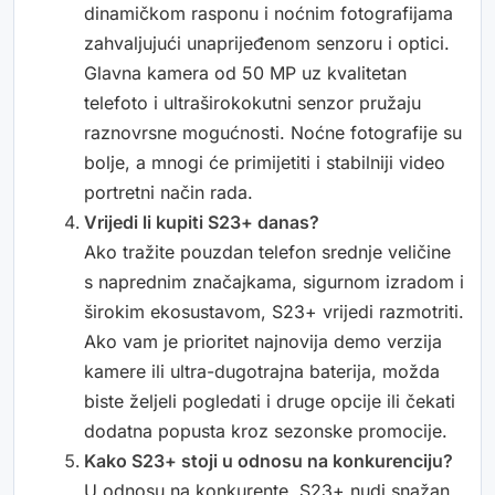
dinamičkom rasponu i noćnim fotografijama
zahvaljujući unaprijeđenom senzoru i optici.
Glavna kamera od 50 MP uz kvalitetan
telefoto i ultraširokokutni senzor pružaju
raznovrsne mogućnosti. Noćne fotografije su
bolje, a mnogi će primijetiti i stabilniji video
portretni način rada.
Vrijedi li kupiti S23+ danas?
Ako tražite pouzdan telefon srednje veličine
s naprednim značajkama, sigurnom izradom i
širokim ekosustavom, S23+ vrijedi razmotriti.
Ako vam je prioritet najnovija demo verzija
kamere ili ultra-dugotrajna baterija, možda
biste željeli pogledati i druge opcije ili čekati
dodatna popusta kroz sezonske promocije.
Kako S23+ stoji u odnosu na konkurenciju?
U odnosu na konkurente, S23+ nudi snažan