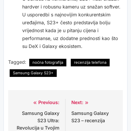
hardver i robusnu kameru uz snažan softver.
U usporedbi s najnovijim konkurentskim
uređajima, S23+ često predstavlja bolju
vrijednost kada je u pitanju cijena i
performanse, uz dodatne prednosti kao što
su DeX i Galaxy ekosistem.
Tagged:
noćna fotografija
recenzija telefona
Samsung Galaxy S23+
Previous:
Next:
Navigacija
Samsung Galaxy
Samsung Galaxy
objava
S23 Ultra:
S23 – recenzija
Revolucija u Tvojim