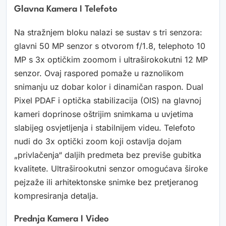
Glavna Kamera I Telefoto
Na stražnjem bloku nalazi se sustav s tri senzora:
glavni 50 MP senzor s otvorom f/1.8, telephoto 10
MP s 3x optičkim zoomom i ultraširokokutni 12 MP
senzor. Ovaj raspored pomaže u raznolikom
snimanju uz dobar kolor i dinamičan raspon. Dual
Pixel PDAF i optička stabilizacija (OIS) na glavnoj
kameri doprinose oštrijim snimkama u uvjetima
slabijeg osvjetljenja i stabilnijem videu. Telefoto
nudi do 3x optički zoom koji ostavlja dojam
„privlačenja“ daljih predmeta bez previše gubitka
kvalitete. Ultraširookutni senzor omogućava široke
pejzaže ili arhitektonske snimke bez pretjeranog
kompresiranja detalja.
Prednja Kamera I Video