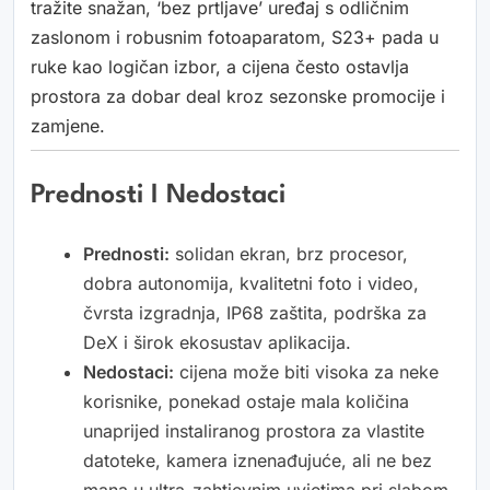
tražite snažan, ‘bez prtljave’ uređaj s odličnim
zaslonom i robusnim fotoaparatom, S23+ pada u
ruke kao logičan izbor, a cijena često ostavlja
prostora za dobar deal kroz sezonske promocije i
zamjene.
Prednosti I Nedostaci
Prednosti:
solidan ekran, brz procesor,
dobra autonomija, kvalitetni foto i video,
čvrsta izgradnja, IP68 zaštita, podrška za
DeX i širok ekosustav aplikacija.
Nedostaci:
cijena može biti visoka za neke
korisnike, ponekad ostaje mala količina
unaprijed instaliranog prostora za vlastite
datoteke, kamera iznenađujuće, ali ne bez
mana u ultra-zahtjevnim uvjetima pri slabom