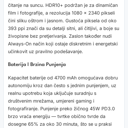
čitanje na suncu. HDR10+ podržan je za dinamičan
film i fotografije, a rezolucija 1080 x 2340 pikseli
čini sliku oštrom i jasnom. Gustoća piksela od oko
393 ppi znači da su detalji sitni, ali čitljivi, a boje su
živopisne bez pretjerivanja. Zaslon također nudi
Always-On način koji ostaje diskretnim i energetski
učinkovit uz pravilno podešavanje.
Baterija I Brzina Punjenja
Kapacitet baterije od 4700 mAh omogućava dobru
autonomiju kroz dan često s jednim punjenjem, uz
realnu upotrebu koja uključuje suradnju s
društvenim mrežama, umjereni gaming i
fotografiranje. Punjenje preko žičnog 45W PD3.0
brzo vraća energiju — tvrtke obično tvrde da
dosegne 65% za oko 30 minuta, što se u praksi