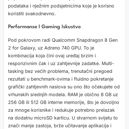
podataka i nježnim podsjetnicima koje je korisno
koristiti svakodnevno.
Performanse I Gaming Iskustvo
Pod pokrovom radi Qualcomm Snapdragon 8 Gen
2 for Galaxy, uz Adreno 740 GPU. To je
kombinacija koja čini ovaj uređaj brzim i
responzivnim čak i uz zahtjevnije zadatke. Multi-
tasking bez većih problema, trenutačni pregoed
rezultati u benchmark-ovima i fluidno pokretanje
grafički zahtjevnih naslova su ono što očekujete od
vrhunskih srednjih modela. RAM je obično 8 GB uz
256 GB ili 512 GB interne memorije, što je dovoljno
za mnoge korisnike i redukuje potrebno prelazak
na dodatnu microSD karticu. U stvarnom svijetu to
znači manje zastoja, brže učitavanje aplikacija i