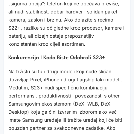
„sigurna opcija“: telefon koji ne obećava previše,
ali nudi stabilnost, dobar hardver i solidan paket
kamera, zaslon i brzinu. Ako dolazite s recimo
S22+, razlike su očigledne kroz procesor, kamere i
bateriju, ali dizajn ostaje prepoznatljiv i
konzistentan kroz cijeli asortiman.
Konkurencija I Kada Biste Odabrali S23+
Na tržištu su tu i drugi modeli koji nude sličan
doživljaj: Pixel, iPhone i drugi flagship laki modeli.
Međutim, S23+ nudi specifičnu kombinaciju
performansi, produktivnosti i povezanosti s other
Samsungovim ekosistemom (DeX, WLB, DeX
Desktop) koja ga čini izvrsnim izborom ako već
imate Samsung uređaje ili tražite uređaj koji će biti
pouzdan partner za svakodnevne zadatke. Ako