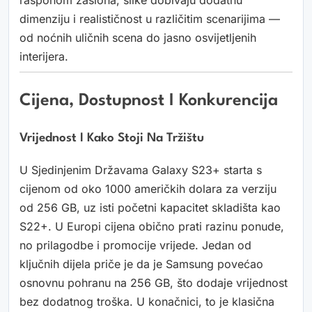
rasponom zaslona, slike dobivaju dodatnu
dimenziju i realističnost u različitim scenarijima —
od noćnih uličnih scena do jasno osvijetljenih
interijera.
Cijena, Dostupnost I Konkurencija
Vrijednost I Kako Stoji Na Tržištu
U Sjedinjenim Državama Galaxy S23+ starta s
cijenom od oko 1000 američkih dolara za verziju
od 256 GB, uz isti početni kapacitet skladišta kao
S22+. U Europi cijena obično prati razinu ponude,
no prilagodbe i promocije vrijede. Jedan od
ključnih dijela priče je da je Samsung povećao
osnovnu pohranu na 256 GB, što dodaje vrijednost
bez dodatnog troška. U konačnici, to je klasična