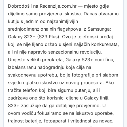
Dobrodošli na Recenzije.com.hr — mjesto gdje
dijelimo samo provjerena iskustva. Danas otvaramo
kutiju s jednim od najzanimljivijih
srednjodimenzionalnih flagshpova iz Samsunga:
Galaxy S23+ (S23 Plus). Ovo je telefonski uređaj
koji se nije lijeno držao u sjeni najjačih konkurenata,
ali ni nije napravio senzacionalnu revoluciju.
Umjesto velikih preokreta, Galaxy S23+ nudi finu,
izbalansiranu nadogradnju koja cilja na
svakodnevnu upotrebu, bolje fotografije pri slabom
svjetlu i glatko iskustvo uz novog procesora. Ako
tražite telefon koji bira sigurnu putanju, ali i
zadržava ono što korisnici cijene u Galaxy liniji,
S23+ zaslužuje da ga detaljnije provjerimo. U
ovom vodiču fokusiramo se na iskustvo uporabe,
trajnost baterije, fotoaparat i vrijednost za novac,