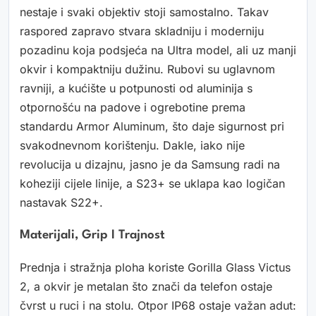
nestaje i svaki objektiv stoji samostalno. Takav
raspored zapravo stvara skladniju i moderniju
pozadinu koja podsjeća na Ultra model, ali uz manji
okvir i kompaktniju dužinu. Rubovi su uglavnom
ravniji, a kućište u potpunosti od aluminija s
otpornošću na padove i ogrebotine prema
standardu Armor Aluminum, što daje sigurnost pri
svakodnevnom korištenju. Dakle, iako nije
revolucija u dizajnu, jasno je da Samsung radi na
koheziji cijele linije, a S23+ se uklapa kao logičan
nastavak S22+.
Materijali, Grip I Trajnost
Prednja i stražnja ploha koriste Gorilla Glass Victus
2, a okvir je metalan što znači da telefon ostaje
čvrst u ruci i na stolu. Otpor IP68 ostaje važan adut: