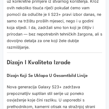
uz konkretne primjere iz stvarnog korištenja. Kroz
ovih nekoliko tisuća riječi pokušat ćemo vam
pomoći da odlučite je li S23+ pravi izbor danas, ne
samo na tržištu prošlih mjeseci, nego i u godini
koja slijedi. I da, zadržali smo ton koji je čitljiv i
prirodan — bez nepotrebnih tehničkih žargona, ali s
dovoljno detalja za one koji žele dublje
razmišljanje.
Dizajn I Kvaliteta Izrade
Dizajn Koji Se Uklapa U Gesamtbild Linije
Nova generacija Galaxy S23+ zadržava
prepoznatljiv suptilan stil serije uz poneko
osvježenje koje čini razliku. U usporedbi s
prethodnikom, kamerni otisak na stražnjoj strani