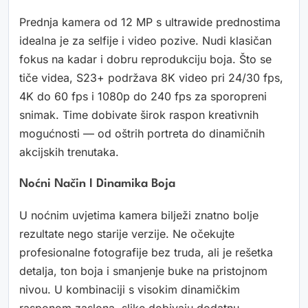
Prednja kamera od 12 MP s ultrawide prednostima
idealna je za selfije i video pozive. Nudi klasičan
fokus na kadar i dobru reprodukciju boja. Što se
tiče videa, S23+ podržava 8K video pri 24/30 fps,
4K do 60 fps i 1080p do 240 fps za sporopreni
snimak. Time dobivate širok raspon kreativnih
mogućnosti — od oštrih portreta do dinamičnih
akcijskih trenutaka.
Noćni Način I Dinamika Boja
U noćnim uvjetima kamera bilježi znatno bolje
rezultate nego starije verzije. Ne očekujte
profesionalne fotografije bez truda, ali je rešetka
detalja, ton boja i smanjenje buke na pristojnom
nivou. U kombinaciji s visokim dinamičkim