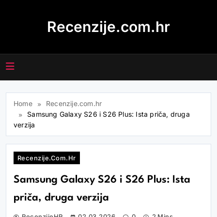
Skip
to
Recenzije.com.hr
content
Home
Recenzije.com.hr
Samsung Galaxy S26 i S26 Plus: Ista priča, druga
verzija
Recenzije.com.hr
Samsung Galaxy S26 i S26 Plus: Ista
priča, druga verzija
RecenzijeHR
02.03.2026
0
2 Mins