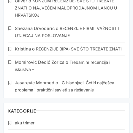
Oliver
o
KONZUM RECENZIJE: SVE ŠTO TREBATE
ZNATI O NAJVEĆEM MALOPRODAJNOM LANCU U
HRVATSKOJ
Snezana Drvoderic
o
RECENZIJE FIRMI: VAŽNOST I
UTJECAJ NA POSLOVANJE
Kristina
o
RECENZIJE BIPA: SVE ŠTO TREBATE ZNATI
Momirović Dedić Zorics
o
Trebam.hr recenzija i
iskustva –
Jasarevic Mehmed
o
LG hladnjaci: Četiri najčešća
problema i praktični savjeti za rješavanje
KATEGORIJE
aku trimer