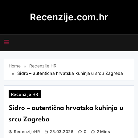
Skip
to
Recenzije.com.hr
content
Home
Recenzije HR
Sidro – autentična hrvatska kuhinja u srcu Zagreba
Recenzije HR
Sidro – autentična hrvatska kuhinja u
srcu Zagreba
RecenzijeHR
25.03.2026
0
2 Mins