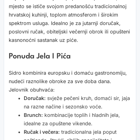
mjesto se ističe svojom predanošću tradicionalnoj
hrvatskoj kuhinji, toplom atmosferom i širokim
spektrom usluga. Idealno je za jutarnji doručak,
poslovni ručak, obiteljski večernji obrok ili opušteni
kasnonoćni sastanak uz piće.
Ponuda Jela I Pića
Sidro kombinira europsku i domaću gastronomiju,
nudeći raznolike obroke za sve doba dana.
Jelovnik obuhvaća:
Doručak:
svježe pečeni kruh, domaći sir, jaja
na razne načine i sezonsko voće.
Brunch:
kombinacije toplih i hladnih jela,
idealne za opuštene vikende.
Ručak i večera:
tradicionalna jela poput