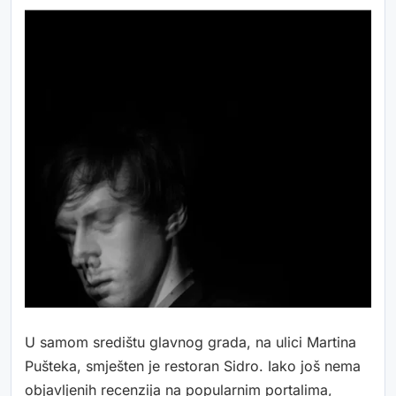
U samom središtu glavnog grada, na ulici Martina
Pušteka, smješten je restoran Sidro. Iako još nema
objavljenih recenzija na popularnim portalima,