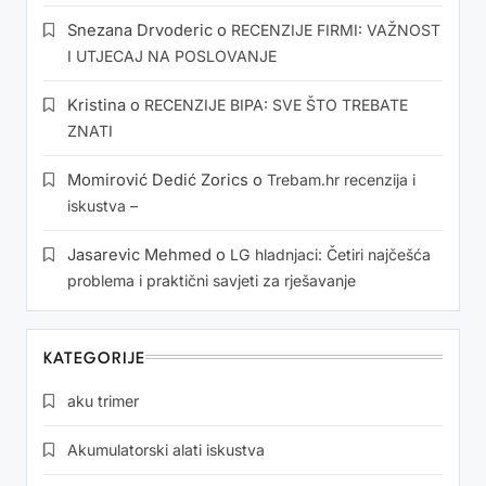
Snezana Drvoderic
o
RECENZIJE FIRMI: VAŽNOST
I UTJECAJ NA POSLOVANJE
Kristina
o
RECENZIJE BIPA: SVE ŠTO TREBATE
ZNATI
Momirović Dedić Zorics
o
Trebam.hr recenzija i
iskustva –
Jasarevic Mehmed
o
LG hladnjaci: Četiri najčešća
problema i praktični savjeti za rješavanje
KATEGORIJE
aku trimer
Akumulatorski alati iskustva