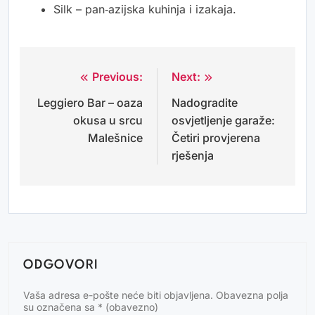
Silk – pan‑azijska kuhinja i izakaja.
Previous:
Next:
Navigacija
Leggiero Bar – oaza
Nadogradite
objava
okusa u srcu
osvjetljenje garaže:
Malešnice
Četiri provjerena
rješenja
ODGOVORI
Vaša adresa e-pošte neće biti objavljena.
Obavezna polja
Alternative:
su označena sa
* (obavezno)