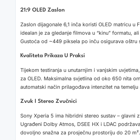
21:9 OLED Zaslon
Zaslon dijagonale 6,1 inča koristi OLED matricu u F
idealan je za gledanje filmova u “kinu” formatu, ali
Gustoća od ~449 piksela po inču osigurava oštru s
Kvaliteta Prikaza U Praksi
Tijekom testiranja u unutarnjim i vanjskim uvjetima
za OLED. Maksimalna svjetlina od oko 650 nita omo
automatski način prilagođava intenzitet na temelju 
Zvuk I Stereo Zvučnici
Sony Xperia 5 ima hibridni stereo sustav – glavni 
Ugrađeni Dolby Atmos, DSEE HX i LDAC podržavaju 
dovoljno snažna za prosječnu prostoriju do 20 m²