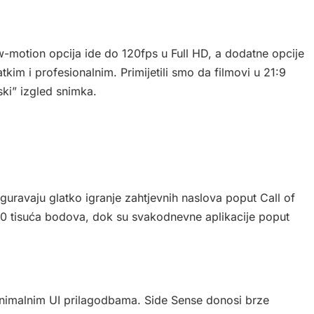
motion opcija ide do 120fps u Full HD, a dodatne opcije
im i profesionalnim. Primijetili smo da filmovi u 21:9
mski” izgled snimka.
avaju glatko igranje zahtjevnih naslova poput Call of
0 tisuća bodova, dok su svakodnevne aplikacije poput
inimalnim UI prilagodbama. Side Sense donosi brze