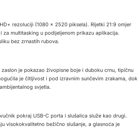
HD+ rezoluciji (1080 x 2520 piksela). Rijetki 21:9 omjer
 i za multitasking u podijeljenom prikazu aplikacija.
liku bez zrnastih rubova.
, zaslon je pokazao živopisne boje i duboku crnu, tipičnu
gućila je čitljivost i pod izravnim sunčevim zrakama, dok
ambijentalnog svjetla.
zvučnik pokraj USB-C porta i slušalica služe kao drugi.
visokokvalitetno bežično slušanje, a glasnoća je
.