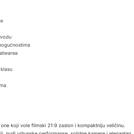
le
a vodu
 mogućnostima
oatwarea
 klasu
uma
ne koji vole filmski 21:9 zaslon i kompaktniju veličinu.
ji, nudi vrhunske performanse, solidne kamere i elegantan