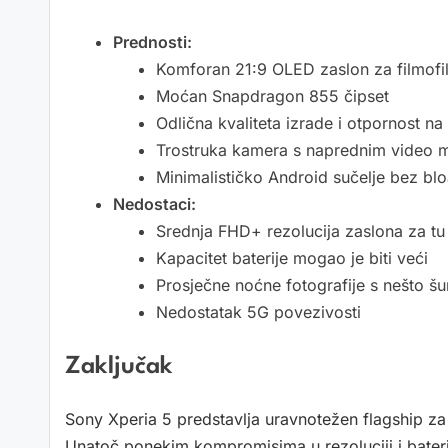
Prednosti:
Komforan 21:9 OLED zaslon za filmofi
Moćan Snapdragon 855 čipset
Odlična kvaliteta izrade i otpornost n
Trostruka kamera s naprednim video
Minimalističko Android sučelje bez bl
Nedostaci:
Srednja FHD+ rezolucija zaslona za tu
Kapacitet baterije mogao je biti veći
Prosječne noćne fotografije s nešto š
Nedostatak 5G povezivosti
Zaključak
Sony Xperia 5 predstavlja uravnotežen flagship za o
Unatoč ponekim kompromisima u rezoluciji i bateri