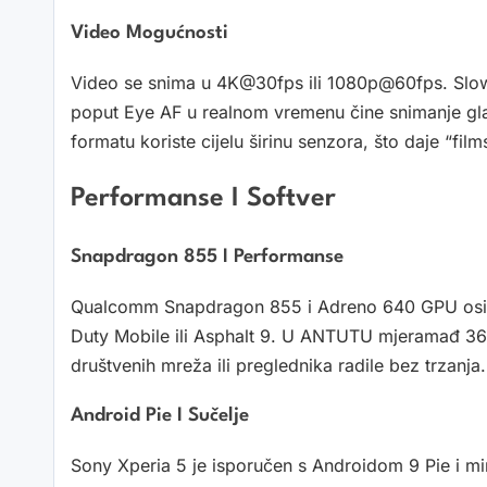
Video Mogućnosti
Video se snima u 4K@30fps ili 1080p@60fps. Slow-
poput Eye AF u realnom vremenu čine snimanje glatk
formatu koriste cijelu širinu senzora, što daje “fil
Performanse I Softver
Snapdragon 855 I Performanse
Qualcomm Snapdragon 855 i Adreno 640 GPU osigur
Duty Mobile ili Asphalt 9. U ANTUTU mjeramađ 36
društvenih mreža ili preglednika radile bez trzanja.
Android Pie I Sučelje
Sony Xperia 5 je isporučen s Androidom 9 Pie i m