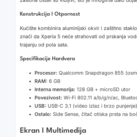
Konstrukcija I Otpornost
Kućište kombinira aluminijski okvir i zaštitno stakl
znači da Xperia 5 neće strahovati od prskanja vode
trajanju od pola sata.
Specifikacije Hardvera
Procesor:
Qualcomm Snapdragon 855 (osmoj
RAM:
6 GB
Interna memorija:
128 GB + microSD utor
Povezivost:
Wi-Fi 802.11 a/b/g/n/ac, Blueto
USB:
USB-C 3.1 (video izlaz i brzo punjenje
Ostalo:
Side Sense, čitač otiska prsta na boč
Ekran I Multimedija