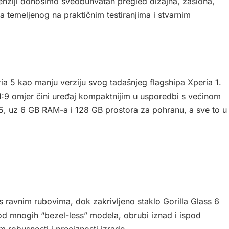
nziji donosimo sveobuhvatan pregled dizajna, zaslona,
a temeljenog na praktičnim testiranjima i stvarnim
ia 5 kao manju verziju svog tadašnjeg flagshipa Xperia 1.
1:9 omjer čini uređaj kompaktnijim u usporedbi s većinom
55, uz 6 GB RAM-a i 128 GB prostora za pohranu, a sve to u
s ravnim rubovima, dok zakrivljeno staklo Gorilla Glass 6
 od mnogih “bezel-less” modela, obrubi iznad i ispod
m robusnosti i preciznosti izrade.