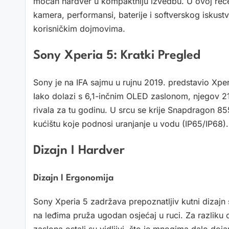
moćan hardver u kompaktniju izvedbu. U ovoj rece
kamera, performansi, baterije i softverskog iskustv
korisničkim dojmovima.
Sony Xperia 5: Kratki Pregled
Sony je na IFA sajmu u rujnu 2019. predstavio Xper
Iako dolazi s 6,1-inčnim OLED zaslonom, njegov 2
rivala za tu godinu. U srcu se krije Snapdragon 8
kućištu koje podnosi uranjanje u vodu (IP65/IP68).
Dizajn I Hardver
Dizajn I Ergonomija
Sony Xperia 5 zadržava prepoznatljiv kutni dizajn 
na leđima pruža ugodan osjećaj u ruci. Za razliku
zaslona ostali su vidljivi, što je mnogima dalo doja