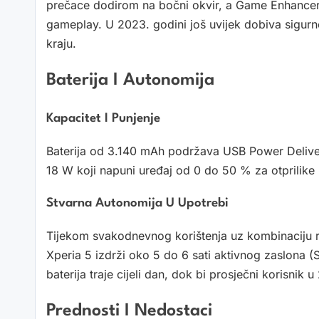
prečace dodirom na bočni okvir, a Game Enhancer o
gameplay. U 2023. godini još uvijek dobiva sigur
kraju.
Baterija I Autonomija
Kapacitet I Punjenje
Baterija od 3.140 mAh podržava USB Power Deliver
18 W koji napuni uređaj od 0 do 50 % za otprilike
Stvarna Autonomija U Upotrebi
Tijekom svakodnevnog korištenja uz kombinaciju ra
Xperia 5 izdrži oko 5 do 6 sati aktivnog zaslona (S
baterija traje cijeli dan, dok bi prosječni korisnik
Prednosti I Nedostaci