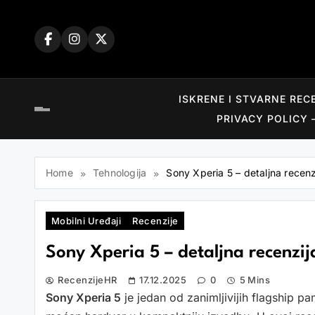
Skip
to
content
ISKRENE I STVARNE REC
PRIVACY POLICY 
Home
Tehnologija
Sony Xperia 5 – detaljna recenz
Mobilni Uređaji
Recenzije
Sony Xperia 5 – detaljna recenzij
RecenzijeHR
17.12.2025
0
5 Mins
Sony Xperia 5
je jedan od zanimljivijih flagship p