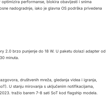
ptimizira performanse, blokira obavijesti i snima
nosne nadogradnje, iako je glavna OS podrška privedena
y 2.0 brzo punjenje do 18 W. U paketu dolazi adapter od
 30 minuta.
zgovora, društvenih mreža, gledanja videa i igranja,
oT). U stanju mirovanja s uključenim notifikacijama,
 u 2023. tražio barem 7-8 sati SoT kod flagship modela.