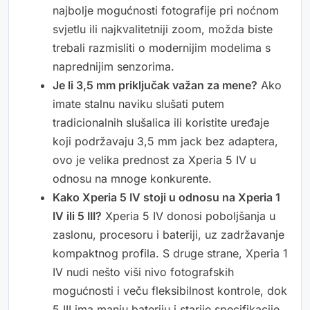
najbolje mogućnosti fotografije pri noćnom
svjetlu ili najkvalitetniji zoom, možda biste
trebali razmisliti o modernijim modelima s
naprednijim senzorima.
Je li 3,5 mm priključak važan za mene?
Ako
imate stalnu naviku slušati putem
tradicionalnih slušalica ili koristite uređaje
koji podržavaju 3,5 mm jack bez adaptera,
ovo je velika prednost za Xperia 5 IV u
odnosu na mnoge konkurente.
Kako Xperia 5 IV stoji u odnosu na Xperia 1
IV ili 5 III?
Xperia 5 IV donosi poboljšanja u
zaslonu, procesoru i bateriji, uz zadržavanje
kompaktnog profila. S druge strane, Xperia 1
IV nudi nešto viši nivo fotografskih
mogućnosti i veču fleksibilnost kontrole, dok
5 III ima manju bateriju i starije specifikacije.