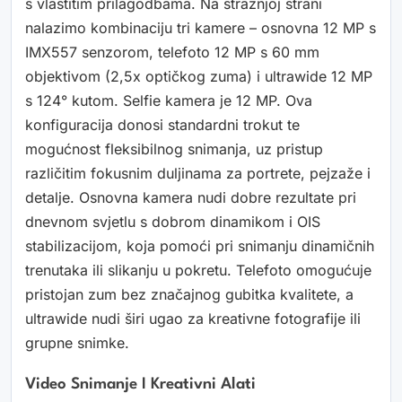
s vlastitim prilagodbama. Na stražnjoj strani
nalazimo kombinaciju tri kamere – osnovna 12 MP s
IMX557 senzorom, telefoto 12 MP s 60 mm
objektivom (2,5x optičkog zuma) i ultrawide 12 MP
s 124° kutom. Selfie kamera je 12 MP. Ova
konfiguracija donosi standardni trokut te
mogućnost fleksibilnog snimanja, uz pristup
različitim fokusnim duljinama za portrete, pejzaže i
detalje. Osnovna kamera nudi dobre rezultate pri
dnevnom svjetlu s dobrom dinamikom i OIS
stabilizacijom, koja pomoći pri snimanju dinamičnih
trenutaka ili slikanju u pokretu. Telefoto omogućuje
pristojan zum bez značajnog gubitka kvalitete, a
ultrawide nudi širi ugao za kreativne fotografije ili
grupne snimke.
Video Snimanje I Kreativni Alati