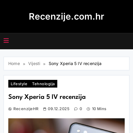
Skip
to
Recenzije.com.hr
content
Home
Vijesti
Sony Xperia 5 IV recenzija
Lifestyle
Tehnologija
Sony Xperia 5 IV recenzija
RecenzijeHR
09.12.2025
0
10 Mins