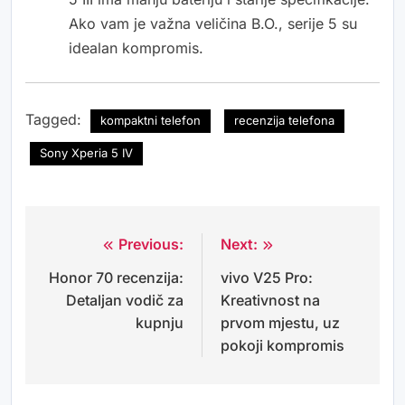
Ako vam je važna veličina B.O., serije 5 su
idealan kompromis.
Tagged:
kompaktni telefon
recenzija telefona
Sony Xperia 5 IV
Previous:
Next:
Navigacija
Honor 70 recenzija:
vivo V25 Pro:
objava
Detaljan vodič za
Kreativnost na
kupnju
prvom mjestu, uz
pokoji kompromis