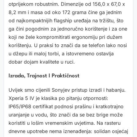
otprijekom robustnim. Dimenzije od 156,0 x 67,0 x
8,2 mm i masa od oko 172 grama čine ga jednim
od najkompaktnijih flagship uređaja na tržištu, što
ga čini pogodnim za jednoručno korištenje i za one
koji ne žele kompromitirati ergonomiju pri dužem
korištenju. U praksi to znači da se telefon lako nosi
u džepu ili maloj torbi, a istovremeno ostavlja
dobar dojam kvalitete u ruci.
Izrada, Trajnost I Praktičnost
Uvijek smo cijenili Sonyjev pristup izradi i habanju.
Xperia 5 IV je klasika po pitanju otpornosti:
IP65/IP68 certifikat podnosi prašinu i kratkotrajno
uranjanje u vodu, što znači da se bez brige može
koristiti u lošim vremenskim uvjetima. Na rasteru
dnevne upotrebe nema iznenađenja: solidan osjećaj