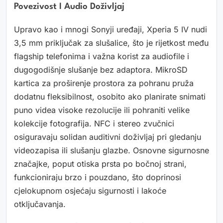
Povezivost I Audio Doživljaj
Upravo kao i mnogi Sonyji uređaji, Xperia 5 IV nudi
3,5 mm priključak za slušalice, što je rijetkost među
flagship telefonima i važna korist za audiofile i
dugogodišnje slušanje bez adaptora. MikroSD
kartica za proširenje prostora za pohranu pruža
dodatnu fleksibilnost, osobito ako planirate snimati
puno videa visoke rezolucije ili pohraniti velike
kolekcije fotografija. NFC i stereo zvučnici
osiguravaju solidan auditivni doživljaj pri gledanju
videozapisa ili slušanju glazbe. Osnovne sigurnosne
značajke, poput otiska prsta po bočnoj strani,
funkcioniraju brzo i pouzdano, što doprinosi
cjelokupnom osjećaju sigurnosti i lakoće
otključavanja.