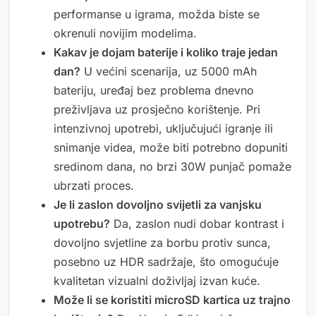
performanse u igrama, možda biste se
okrenuli novijim modelima.
Kakav je dojam baterije i koliko traje jedan
dan?
U većini scenarija, uz 5000 mAh
bateriju, uređaj bez problema dnevno
preživljava uz prosječno korištenje. Pri
intenzivnoj upotrebi, uključujući igranje ili
snimanje videa, može biti potrebno dopuniti
sredinom dana, no brzi 30W punjač pomaže
ubrzati proces.
Je li zaslon dovoljno svijetli za vanjsku
upotrebu?
Da, zaslon nudi dobar kontrast i
dovoljno svjetline za borbu protiv sunca,
posebno uz HDR sadržaje, što omogućuje
kvalitetan vizualni doživljaj izvan kuće.
Može li se koristiti microSD kartica uz trajno