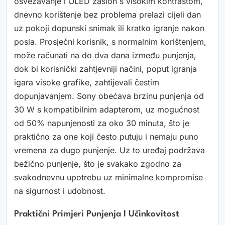
osvežavanje i OLED zaslon s visokim kontrastom,
dnevno korištenje bez problema prelazi cijeli dan
uz pokoji dopunski snimak ili kratko igranje nakon
posla. Prosječni korisnik, s normalnim korištenjem,
može računati na do dva dana između punjenja,
dok bi korisnički zahtjevniji načini, poput igranja
igara visoke grafike, zahtijevali čestim
dopunjavanjem. Sony obećava brzinu punjenja od
30 W s kompatibilnim adapterom, uz mogućnost
od 50% napunjenosti za oko 30 minuta, što je
praktično za one koji često putuju i nemaju puno
vremena za dugo punjenje. Uz to uređaj podržava
bežično punjenje, što je svakako zgodno za
svakodnevnu upotrebu uz minimalne kompromise
na sigurnost i udobnost.
Praktični Primjeri Punjenja I Učinkovitost