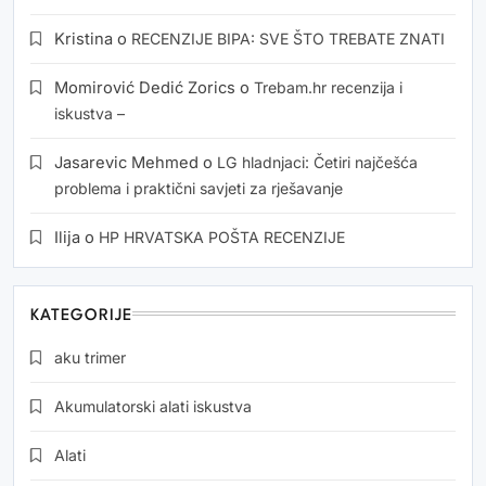
Kristina
o
RECENZIJE BIPA: SVE ŠTO TREBATE ZNATI
Momirović Dedić Zorics
o
Trebam.hr recenzija i
iskustva –
Jasarevic Mehmed
o
LG hladnjaci: Četiri najčešća
problema i praktični savjeti za rješavanje
Ilija
o
HP HRVATSKA POŠTA RECENZIJE
KATEGORIJE
aku trimer
Akumulatorski alati iskustva
Alati