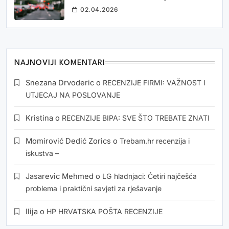
02.04.2026
NAJNOVIJI KOMENTARI
Snezana Drvoderic
o
RECENZIJE FIRMI: VAŽNOST I
UTJECAJ NA POSLOVANJE
Kristina
o
RECENZIJE BIPA: SVE ŠTO TREBATE ZNATI
Momirović Dedić Zorics
o
Trebam.hr recenzija i
iskustva –
Jasarevic Mehmed
o
LG hladnjaci: Četiri najčešća
problema i praktični savjeti za rješavanje
Ilija
o
HP HRVATSKA POŠTA RECENZIJE