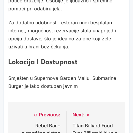
potiče druženje. Osoblje je ljubazno i spremno
pomoći pri odabiru jela.
Za dodatnu udobnost, restoran nudi besplatan
internet, mogućnost rezervacije stola unaprijed i
opciju dostave, što je idealno za one koji žele
uživati u hrani bez čekanja.
Lokacija I Dostupnost
Smješten u Supernova Garden Mallu, Submarine
Burger je lako dostupan javnim
Previous:
Next:
Navigacija
Rebel Bar –
Titan Billiard Food
objava
autentična zlatna
Fun: Bilijarski klub s