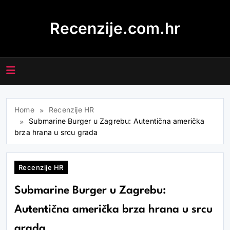
Skip
to
Recenzije.com.hr
content
Home
Recenzije HR
Submarine Burger u Zagrebu: Autentična američka
brza hrana u srcu grada
Recenzije HR
Submarine Burger u Zagrebu:
Autentična američka brza hrana u srcu
grada