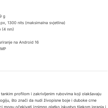
9 g
, 1300 nits (maksimalna svjetlina)
e (4 nm)
riranje na Android 16
3 MP
tankim profilom i zakrivljenim rubovima koji olakšavaju
ogiju, što znači da nudi živopisne boje i duboke crne
i mogu očekivati iznimno glatko iskustvo tijekom igranja i