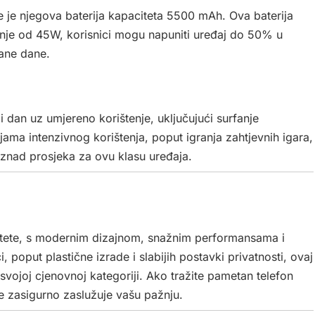
e je njegova baterija kapaciteta 5500 mAh. Ova baterija
nje od 45W, korisnici mogu napuniti uređaj do 50% u
bane dane.
i dan uz umjereno korištenje, uključujući surfanje
ijama intenzivnog korištenja, poput igranja zahtjevnih igara,
e iznad prosjeka za ovu klasu uređaja.
litete, s modernim dizajnom, snažnim performansama i
 poput plastične izrade i slabijih postavki privatnosti, ovaj
u svojoj cjenovnoj kategoriji. Ako tražite pametan telefon
e zasigurno zaslužuje vašu pažnju.