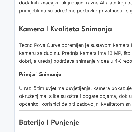
dodatnih značajki, uključujući razne AI alate koji 
primijetili da su određene postavke privatnosti i s
Kamera I Kvaliteta Snimanja
Tecno Pova Curve opremljen je sustavom kamera k
kameru za dubinu. Prednja kamera ima 13 MP, što o
dobri, a uređaj podržava snimanje videa u 4K rezol
Primjeri Snimanja
U različitim uvjetima osvjetljenja, kamera pokazuj
okruženjima, slike su oštre i bogate bojama, dok u
općenito, korisnici će biti zadovoljni kvalitetom s
Baterija I Punjenje