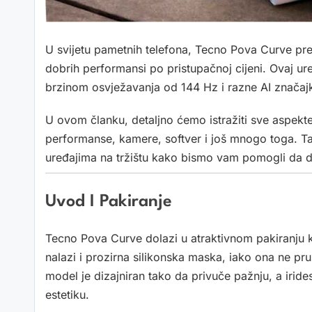
U svijetu pametnih telefona, Tecno Pova Curve pred
dobrih performansi po pristupačnoj cijeni. Ovaj 
brzinom osvježavanja od 144 Hz i razne AI značajke, 
U ovom članku, detaljno ćemo istražiti sve aspekt
performanse, kamere, softver i još mnogo toga. T
uređajima na tržištu kako bismo vam pomogli da d
Uvod I Pakiranje
Tecno Pova Curve dolazi u atraktivnom pakiranju ko
nalazi i prozirna silikonska maska, iako ona ne pru
model je dizajniran tako da privuče pažnju, a ir
estetiku.