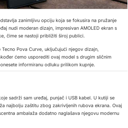
stavlja zanimljivu opciju koja se fokusira na pružanje
uređaj nudi moderan dizajn, impresivan AMOLED ekran s
čime se nastoji približiti široj publici.
e Tecno Pova Curve, uključujući njegov dizajn,
akođer ćemo usporediti ovaj model s drugim sličnim
onesete informiranu odluku prilikom kupnje.
je sadrži sam uređaj, punjač i USB kabel. U kutiji se
ža najbolju zaštitu zbog zakrivljenih rubova ekrana. Ovaj
idescentna ambalaža dodatno naglašava njegovu modernu