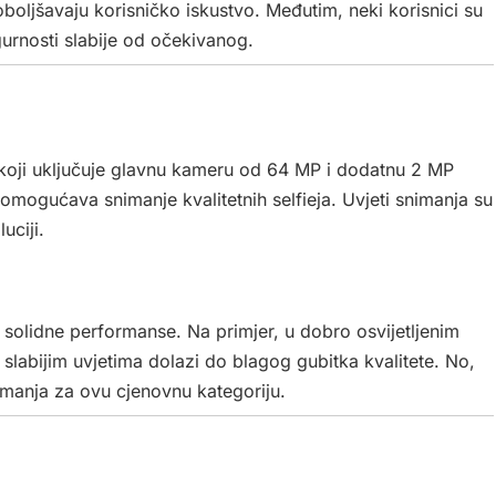
poboljšavaju korisničko iskustvo. Međutim, neki korisnici su
igurnosti slabije od očekivanog.
oji uključuje glavnu kameru od 64 MP i dodatnu 2 MP
mogućava snimanje kvalitetnih selfieja. Uvjeti snimanja su
uciji.
e solidne performanse. Na primjer, u dobro osvijetljenim
 slabijim uvjetima dolazi do blagog gubitka kvalitete. No,
nimanja za ovu cjenovnu kategoriju.