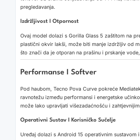
pregledavanja.
Izdržljivost I Otpornost
Ovaj model dolazi s Gorilla Glass 5 zaštitom na pred
plastični okvir lakši, može biti manje izdržljiv od 
što znači da je otporan na prašinu i prskanje vod
Performanse I Softver
Pod haubom, Tecno Pova Curve pokreće Mediatek D
ravnotežu između performansi i energetske učinkov
može lako upravljati višezadaćnošću i zahtjevnijim
Operativni Sustav I Korisničko Sučelje
Uređaj dolazi s Android 15 operativnim sustavom i 