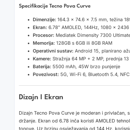
Specifikacije Tecno Pova Curve
Dimenzije:
164.3 x 74.6 x 7.5 mm, težina 18
Ekran:
6.78″ AMOLED, 144Hz, 1080 x 2436 px
Procesor:
Mediatek Dimensity 7300 Ultimat
Memorija:
128GB s 6GB ili 8GB RAM
Operativni sustav:
Android 15, planirano ažu
Kamere:
Stražnja 64 MP + 2 MP, prednja 1
Baterija:
5500 mAh, 45W brzo punjenje
Povezivost:
5G, Wi-Fi 6, Bluetooth 5.4, NFC
Dizajn I Ekran
Dizajn Tecno Pova Curve je moderan i privlačan, s 
držanje. Ekran od 6.78 inča koristi AMOLED tehnol
tonove. Uz brzinu osvježavanja od 144 Hz, korisnic