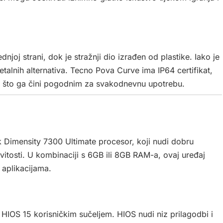
njoj strani, dok je stražnji dio izrađen od plastike. Iako je
metalnih alternativa. Tecno Pova Curve ima IP64 certifikat,
e, što ga čini pogodnim za svakodnevnu upotrebu.
imensity 7300 Ultimate procesor, koji nudi dobru
itosti. U kombinaciji s 6GB ili 8GB RAM-a, ovaj uređaj
 aplikacijama.
HIOS 15 korisničkim sučeljem. HIOS nudi niz prilagodbi i