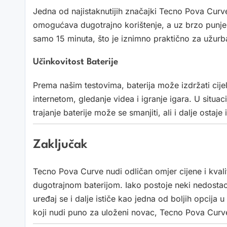
Jedna od najistaknutijih značajki Tecno Pova Curv
omogućava dugotrajno korištenje, a uz brzo punje
samo 15 minuta, što je iznimno praktično za užur
Učinkovitost Baterije
Prema našim testovima, baterija može izdržati cijel
internetom, gledanje videa i igranje igara. U situac
trajanje baterije može se smanjiti, ali i dalje ostaj
Zaključak
Tecno Pova Curve nudi odličan omjer cijene i kva
dugotrajnom baterijom. Iako postoje neki nedostaci,
uređaj se i dalje ističe kao jedna od boljih opcija 
koji nudi puno za uloženi novac, Tecno Pova Curv