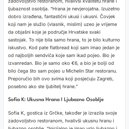
zadovoljstvo restoranom, hvalivši kvalitetu hrane i
ljubaznost osoblja. “Hrana je nevjerojatna. Izuzetno
dobro izrađena, fantastični ukusi i ukusni. Čovjek
koji nam je služio (vlasnik, mislim) uzeo je vrijeme
da objašni koje je područje Hrvatske svaki
sastojak. To nije bila samo hrana, to je bilo kulturno
iskustvo. Kod pate flatbread koji sam imao jedan je
od najboljih sendviča koje sam ikad pojeo. Bio je
izvanredan. Bio je samo oko €6, a bio je bolji od
bilo čega što sam pojeo u Michelin Star restoranu.
Preporučio bih ovo svima koji posjećuju Zagreb,
posebno ako ste ljubitelj hrane.”
Sofia K: Ukusna Hrana I Ljubazno Osoblje
Sofia K, gostica iz Grčke, također je izrazila svoje
zadovoljstvo restoranom, hvalivši ukusnu hranu i
ljubazno osoblje. “Inicijalno je imao vrlo ljubazno i