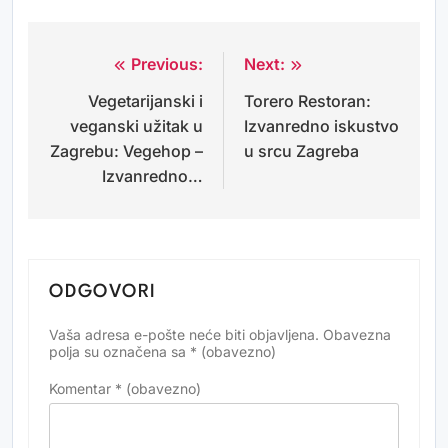
Previous:
Next:
Navigacija
Vegetarijanski i
Torero Restoran:
objava
veganski užitak u
Izvanredno iskustvo
Zagrebu: Vegehop –
u srcu Zagreba
Izvanredno…
ODGOVORI
Vaša adresa e-pošte neće biti objavljena.
Obavezna
Alternative:
polja su označena sa
* (obavezno)
Komentar
* (obavezno)