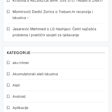
Kristina
o
RECENZIJE BIPA: SVE ŠTO TREBATE ZNATI
Momirović Dedić Zorics
o
Trebam.hr recenzija i
iskustva –
Jasarevic Mehmed
o
LG hladnjaci: Četiri najčešća
problema i praktični savjeti za rješavanje
KATEGORIJE
aku trimer
Akumulatorski alati iskustva
Alati
Android
Aplikacije