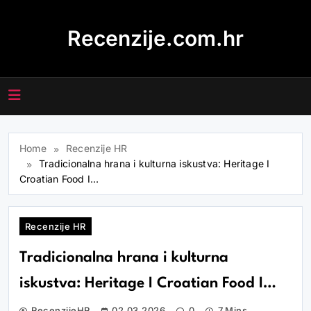
Skip
to
Recenzije.com.hr
content
Home
Recenzije HR
Tradicionalna hrana i kulturna iskustva: Heritage I
Croatian Food I…
Recenzije HR
Tradicionalna hrana i kulturna
iskustva: Heritage I Croatian Food I…
RecenzijeHR
02.03.2026
0
7 Mins