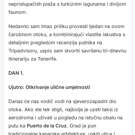
nepristupačnih plaža s turkiznim lagunama i divljom
faunom.
Nedavno sam imao priliku provesti tjedan na ovom
čarobnom otoku, a kombinirajući vlastite iskustva s
detaljnim pregledom recenzija putnika na
Tripadvisoru, uspio sam stvoriti savršenu tri-dnevnu
itinerariju za Tenerife.
DAN 1.
Ujutro: Otkrivanje ulične umjetnosti
Danas će nas vodič vodi na sjeverozapadni dio
otoka. Ako ste tek stigli, najbolje je uzeti taksi iz
aerodroma i uživati u pogledu na istočnu obalu na
putu ka
Puerto de la Cruz
. Grad je pun
tradicionalne kanarske arhitekture, uskih ulica i