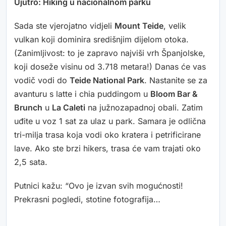
Ujutro: Hiking u nacionalnom parku
Sada ste vjerojatno vidjeli
Mount Teide
, velik
vulkan koji dominira središnjim dijelom otoka.
(Zanimljivost: to je zapravo najviši vrh Španjolske,
koji doseže visinu od 3.718 metara!) Danas će vas
vodič vodi do
Teide National Park
. Nastanite se za
avanturu s latte i chia puddingom u
Bloom Bar &
Brunch
u
La Caleti
na južnozapadnoj obali. Zatim
uđite u voz 1 sat za ulaz u park. Samara je odlična
tri-milja trasa koja vodi oko kratera i petrificirane
lave. Ako ste brzi hikers, trasa će vam trajati oko
2,5 sata.
Putnici kažu: “Ovo je izvan svih mogućnosti!
Prekrasni pogledi, stotine fotografija…