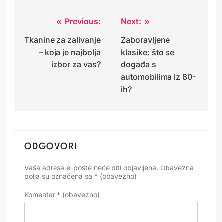
Previous:
Next:
Navigacija
Tkanine za zalivanje
Zaboravljene
objava
– koja je najbolja
klasike: što se
izbor za vas?
događa s
automobilima iz 80-
ih?
ODGOVORI
Vaša adresa e-pošte neće biti objavljena.
Obavezna
Alternative:
polja su označena sa
* (obavezno)
Komentar
* (obavezno)