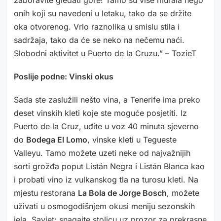
zaboravite gledati gore! Tamo su više murala nego
onih koji su navedeni u letaku, tako da se držite
oka otvorenog. Vrlo raznolika u smislu stila i
sadržaja, tako da će se neko na nečemu naći.
Slobodni aktivitet u Puerto de la Cruzu.” – TozieT
Poslije podne: Vinski okus
Sada ste zaslužili nešto vina, a Tenerife ima preko
deset vinskih kleti koje ste moguće posjetiti. Iz
Puerto de la Cruz, uđite u voz 40 minuta sjeverno
do
Bodega El Lomo
, vinske kleti u Tegueste
Valleyu. Tamo možete uzeti neke od najvažnijih
sorti grožđa poput Listán Negra i Listán Blanca kao
i probati vino iz vulkanskog tla na turosu kleti. Na
mjestu restorana
La Bola de Jorge Bosch
, možete
uživati u osmogodišnjem okusi meniju sezonskih
jela. Savjet: snagajte stolicu uz prozor za prekrasne