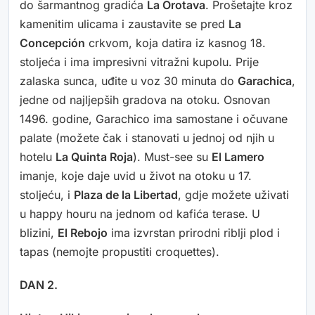
do šarmantnog gradića
La Orotava
. Prošetajte kroz
kamenitim ulicama i zaustavite se pred
La
Concepción
crkvom, koja datira iz kasnog 18.
stoljeća i ima impresivni vitražni kupolu. Prije
zalaska sunca, uđite u voz 30 minuta do
Garachica
,
jedne od najljepših gradova na otoku. Osnovan
1496. godine, Garachico ima samostane i očuvane
palate (možete čak i stanovati u jednoj od njih u
hotelu
La Quinta Roja
). Must-see su
El Lamero
imanje, koje daje uvid u život na otoku u 17.
stoljeću, i
Plaza de la Libertad
, gdje možete uživati
u happy houru na jednom od kafića terase. U
blizini,
El Rebojo
ima izvrstan prirodni riblji plod i
tapas (nemojte propustiti croquettes).
DAN 2.