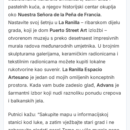
pastelnih kuća, a njegov historijski centar okuplja
oko
Nuestra Señora de la Peña de Francia
.
Nastavite svoj šetnju u
La Ranilla
– ribarskom dijelu
grada, koji je dom
Puerto Street Art
izložbi –
otvorenom muzeju s preko desetnaest impresivnih
murala radova međunarodnih umjetnika. U brojnim
skulpturama galerijama, keramičkim radionicama i
tekstilnim radionicama možete kupiti lokalne
rukotvorine kao suvenir.
La Ranilla Espacio
Artesano
je jedan od mojih omiljenih konceptnih
prostora. Kada vam bude zadesio glađ,
Advans
je
šarmantni izbor koji nudi raznoliku ponudu crepova
i balkanskih jela.
Putnici kažu: “Sakupite mapu u informacijskoj
stanici kod luke, a zatim vježbajte stari grad i ne