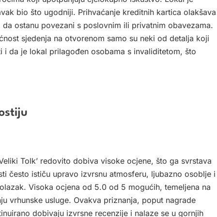
ak bio što ugodniji. Prihvaćanje kreditnih kartica olakšava
 da ostanu povezani s poslovnim ili privatnim obavezama.
ućnost sjedenja na otvorenom samo su neki od detalja koji
 da je lokal prilagođen osobama s invaliditetom, što
ostiju
eliki Tolk’ redovito dobiva visoke ocjene, što ga svrstava
ti često ističu upravo izvrsnu atmosferu, ljubazno osoblje i
dolazak. Visoka ocjena od 5.0 od 5 mogućih, temeljena na
anju vrhunske usluge. Ovakva priznanja, poput nagrade
tinuirano dobivaju izvrsne recenzije i nalaze se u gornjih