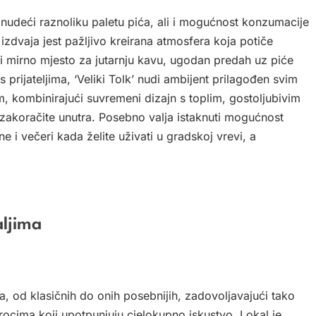
, nudeći raznoliku paletu pića, ali i mogućnost konzumacije
zdvaja jest pažljivo kreirana atmosfera koja potiče
 li mirno mjesto za jutarnju kavu, ugodan predah uz piće
s prijateljima, ‘Veliki Tolk’ nudi ambijent prilagođen svim
 kombinirajući suvremeni dizajn s toplim, gostoljubivim
 zakoračite unutra. Posebno valja istaknuti mogućnost
e i večeri kada želite uživati u gradskoj vrevi, a
aljima
, od klasičnih do onih posebnijih, zadovoljavajući tako
brocima koji upotpunjuju cjelokupno iskustvo. Lokal je