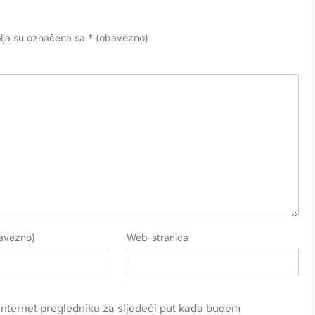
lja su označena sa
* (obavezno)
avezno)
Web-stranica
internet pregledniku za sljedeći put kada budem