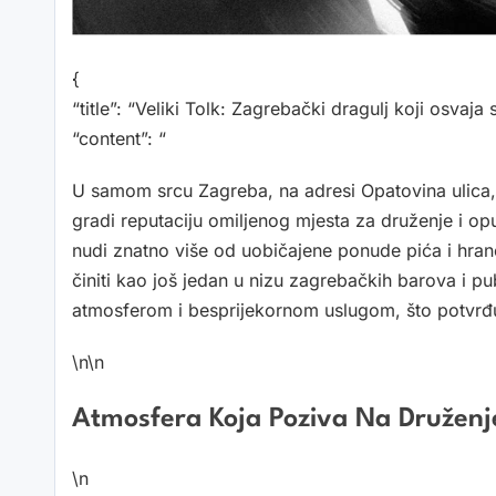
{
“title”: “Veliki Tolk: Zagrebački dragulj koji osvaja 
“content”: “
U samom srcu Zagreba, na adresi Opatovina ulica, sm
gradi reputaciju omiljenog mjesta za druženje i opuš
nudi znatno više od uobičajene ponude pića i hrane
činiti kao još jedan u nizu zagrebačkih barova i pu
atmosferom i besprijekornom uslugom, što potvrđuju
\n\n
Atmosfera Koja Poziva Na Druženje
\n