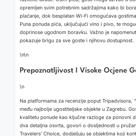
opremljen svim potrebnim sadržajima kako bi borav
plaćanje, dok besplatan Wi-Fi omogućava gostima
Puna ponuda pića, uključujući vino i pivo, te mog
doprinose ugodnom boravku. Važno je napomenuti i
pokazuje brigu za sve goste i njihovu dostupnost.
\n\n
Prepoznatljivost I Visoke Ocjene G
\n
Na platformama za recenzije poput Tripadvisora, ‘V
među najbolje ugostiteljske objekte u Zagrebu. Gos
kvalitetu ponude kao ključne razloge za ponovni 
dva detaljna osvrta, govori o dosljednosti u pruž
Travelers’ Choice, dodjeljuju se objektima koji kon