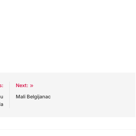
s:
Next:
cu
Mali Belgijanac
da