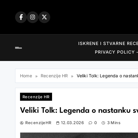
Skip
to
content
ISKRENE I STVARNE REC
PRIVACY POLICY 
Home
Recenzije HR
Veliki Tolk: Legenda o nastan
Recenzije HR
Veliki Tolk: Legenda o nastanku s
RecenzijeHR
12.03.2026
0
3 Mins