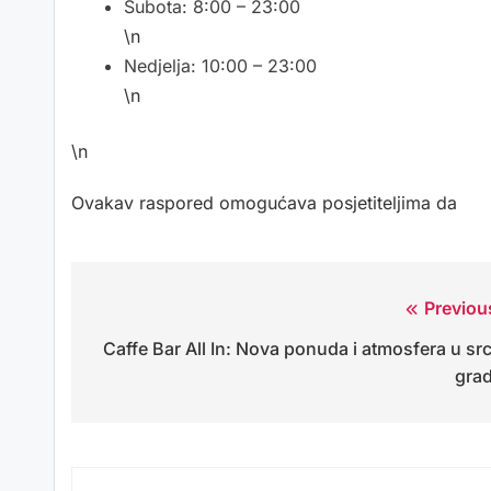
Subota: 8:00 – 23:00
\n
Nedjelja: 10:00 – 23:00
\n
\n
Ovakav raspored omogućava posjetiteljima da
Previou
Navigacija
Caffe Bar All In: Nova ponuda i atmosfera u sr
objava
gra