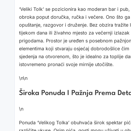
‘Veliki Tolk’ se pozicionira kao moderan bar i pub
obroka poput doručka, ručka i večere. Ono što ga i
opuštanje, razgovor i druženje. Bez obzira tražite
tijekom dana ili živahno mjesto za večernji izlazak 
prigodama. Prostor je uređen s posebnom pažnjom,
elementima koji stvaraju osjećaj dobrodošlice čim
sjedenja na otvorenom, što je idealno za toplije dan
istovremeno pronaći svoje mirnije utočište.
\n\n
Široka Ponuda I Pažnja Prema Det
\n
Ponuda ‘Velikog Tolka’ obuhvaća širok spektar pića
različite ukuse. Osim pića, gosti mogu uživati u o