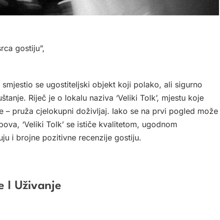
srca gostiju”,
jestio se ugostiteljski objekt koji polako, ali sigurno
tanje. Riječ je o lokalu naziva ‘Veliki Tolk’, mjestu koje
 – pruža cjelokupni doživljaj. Iako se na prvi pogled može
bova, ‘Veliki Tolk’ se ističe kvalitetom, ugodnom
 i brojne pozitivne recenzije gostiju.
 I Uživanje