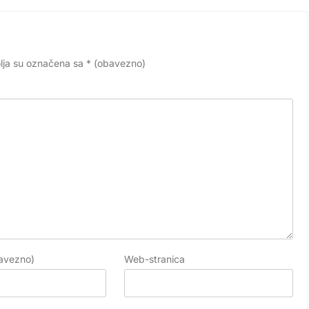
lja su označena sa
* (obavezno)
avezno)
Web-stranica