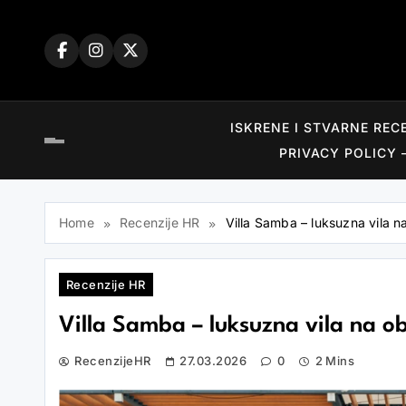
Skip
to
content
ISKRENE I STVARNE REC
PRIVACY POLICY 
Home
Recenzije HR
Villa Samba – luksuzna vila n
Recenzije HR
Villa Samba – luksuzna vila na ob
RecenzijeHR
27.03.2026
0
2 Mins