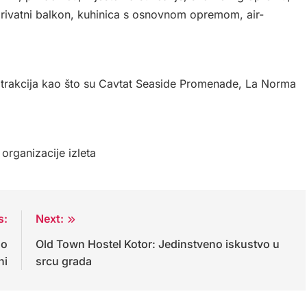
privatni balkon, kuhinica s osnovnom opremom, air-
 atrakcija kao što su Cavtat Seaside Promenade, La Norma
organizacije izleta
s:
Next:
no
Old Town Hostel Kotor: Jedinstveno iskustvo u
ni
srcu grada