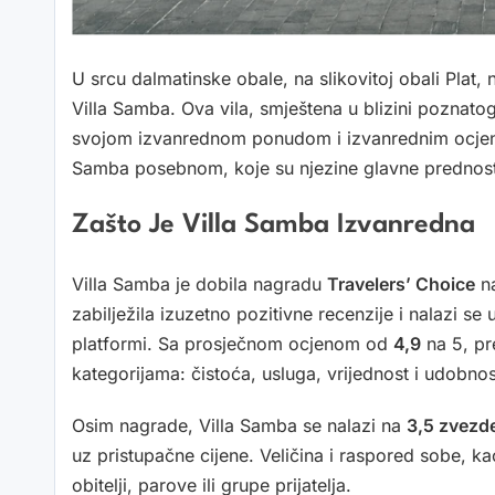
U srcu dalmatinske obale, na slikovitoj obali Plat, 
Villa Samba. Ova vila, smještena u blizini poznatog
svojom izvanrednom ponudom i izvanrednim ocjenam
Samba posebnom, koje su njezine glavne prednosti i 
Zašto Je Villa Samba Izvanredna
Villa Samba je dobila nagradu
Travelers’ Choice
na
zabilježila izuzetno pozitivne recenzije i nalazi se 
platformi. Sa prosječnom ocjenom od
4,9
na 5, pr
kategorijama: čistoća, usluga, vrijednost i udobno
Osim nagrade, Villa Samba se nalazi na
3,5 zvezd
uz pristupačne cijene. Veličina i raspored sobe, k
obitelji, parove ili grupe prijatelja.