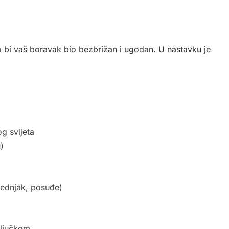
 bi vaš boravak bio bezbrižan i ugodan. U nastavku je
g svijeta
)
ednjak, posuđe)
ključkom