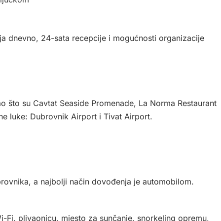
nja dnevno, 24-sata recepcije i mogućnosti organizacije
a kao što su Cavtat Seaside Promenade, La Norma Restaurant
ne luke: Dubrovnik Airport i Tivat Airport.
brovnika, a najbolji način dovođenja je automobilom.
i-Fi, plivaonicu, mjesto za sunčanje, snorkeling opremu,