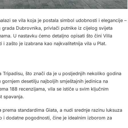
nalazi se vila koja je postala simbol udobnosti i elegancije –
 grada Dubrovnika, privlači putnike iz cijelog svijeta
a. U nastavku ćemo detaljno opisati što čini Villa
zašto je izabrana kao najkvalitetnija vila u Plat.
 Tripadisu, što znači da je u posljednjih nekoliko godina
u gornjem desetilju najboljih smještajnih jedinica na
ema 188 recenzijama, vila se ističe u svim ključnim
st spavanja.
e
prema standardima Giata, a nudi srednje razinu luksuza
ao i dodatne pogodnosti, čine je idealnim izborom za