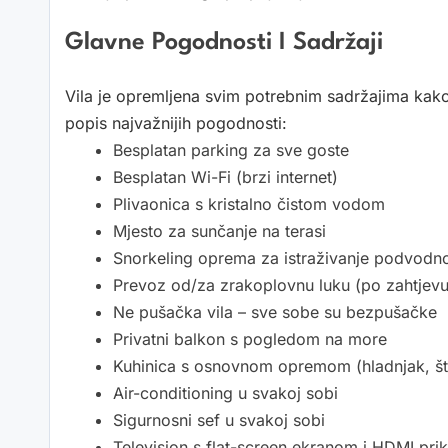
Glavne Pogodnosti I Sadržaji
Vila je opremljena svim potrebnim sadržajima kako
popis najvažnijih pogodnosti:
Besplatan parking za sve goste
Besplatan Wi-Fi (brzi internet)
Plivaonica s kristalno čistom vodom
Mjesto za sunčanje na terasi
Snorkeling oprema za istraživanje podvodno
Prevoz od/za zrakoplovnu luku (po zahtjevu
Ne pušačka vila – sve sobe su bezpušačke
Privatni balkon s pogledom na more
Kuhinica s osnovnom opremom (hladnjak, št
Air-conditioning u svakoj sobi
Sigurnosni sef u svakoj sobi
Television s flat-screen ekranom i HDMI pri