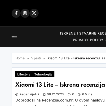
Skip
to
content
ISKRENE I STVARNE REC
PRIVACY POLICY 
Home
Vijesti
Xiaomi 13 Lite – Iskrena recenzija z
Lifestyle
Tehnologija
Xiaomi 13 Lite – Iskrena recenzij
RecenzijeHR
08.12.2025
0
6 Mins
Dobrodošli na Recenzije.com.hr! U ovom
naslov
u