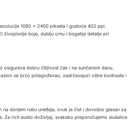
ezolucije 1080 x 2400 piksela i gustoće 402 ppi.
živopisnije boje, dublju crnu i bogatije detalje pri
a) osigurava dobru čitljivost čak i na sunčanom danu.
aslon se brzo prilagođavao, zadržavajući oštre kontraste i
 na donjem rubu uređaja, zvuk je čist i dovoljno glasan za
a. Za rich audio doživljaj, svakako preporučujemo slušalice