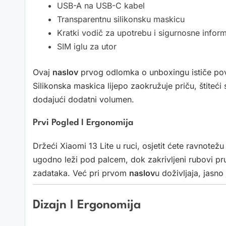
USB-A na USB-C kabel
Transparentnu silikonsku maskicu
Kratki vodič za upotrebu i sigurnosne inform
SIM iglu za utor
Ovaj
naslov
prvog odlomka o unboxingu ističe po
Silikonska maskica lijepo zaokružuje priču, štiteći
dodajući dodatni volumen.
Prvi Pogled I Ergonomija
Držeći Xiaomi 13 Lite u ruci, osjetit ćete ravnote
ugodno leži pod palcem, dok zakrivljeni rubovi pr
zadataka. Već pri prvom
naslov
u doživljaja, jasn
Dizajn I Ergonomija