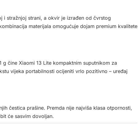
 i stražnjoj strani, a okvir je izrađen od čvrstog
kombinacija materijala omogućuje dojam premium kvalitete
71 g čine Xiaomi 13 Lite kompaktnim suputnikom za
tu vijeka portabilnosti ocijeniti vrlo pozitivno – uređaj
njih čestica prašine. Premda nije najviša klasa otpornosti,
 bit će sasvim dovoljan.