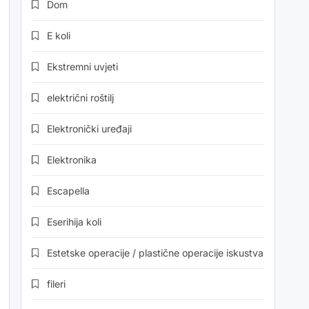
Dom
E koli
Ekstremni uvjeti
električni roštilj
Elektronički uređaji
Elektronika
Escapella
Eserihija koli
Estetske operacije / plastične operacije iskustva
fileri