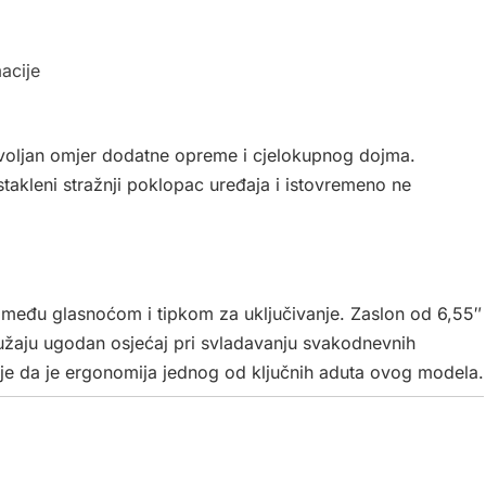
acije
voljan omjer dodatne opreme i cjelokupnog dojma.
 stakleni stražnji poklopac uređaja i istovremeno ne
žu među glasnoćom i tipkom za uključivanje. Zaslon od 6,55″
užaju ugodan osjećaj pri svladavanju svakodnevnih
o je da je ergonomija jednog od ključnih aduta ovog modela.