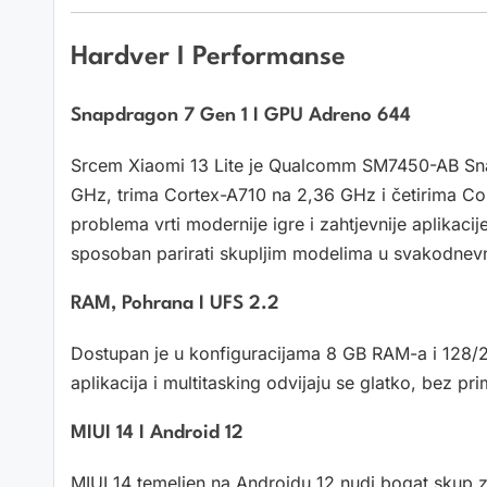
Hardver I Performanse
Snapdragon 7 Gen 1 I GPU Adreno 644
Srcem Xiaomi 13 Lite je Qualcomm SM7450-AB Sna
GHz, trima Cortex-A710 na 2,36 GHz i četirima Co
problema vrti modernije igre i zahtjevnije aplikacij
sposoban parirati skupljim modelima u svakodnev
RAM, Pohrana I UFS 2.2
Dostupan je u konfiguracijama 8 GB RAM-a i 128/2
aplikacija i multitasking odvijaju se glatko, bez prim
MIUI 14 I Android 12
MIUI 14 temeljen na Androidu 12 nudi bogat skup zna