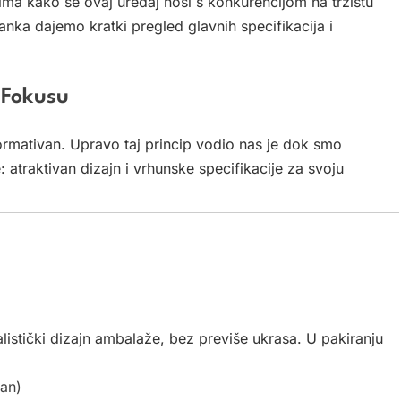
a kako se ovaj uređaj nosi s konkurencijom na tržištu
lanka dajemo kratki pregled glavnih specifikacija i
 Fokusu
formativan. Upravo taj princip vodio nas je dok smo
: atraktivan dizajn i vrhunske specifikacije za svoju
listički dizajn ambalaže, bez previše ukrasa. U pakiranju
lan)