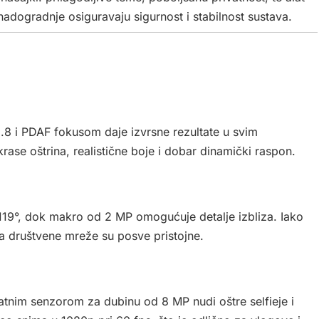
nadogradnje osiguravaju sigurnost i stabilnost sustava.
1.8 i PDAF fokusom daje izvrsne rezultate u svim
krase oštrina, realistične boje i dobar dinamički raspon.
19°, dok makro od 2 MP omogućuje detalje izbliza. Iako
za društvene mreže su posve pristojne.
atnim senzorom za dubinu od 8 MP nudi oštre selfieje i