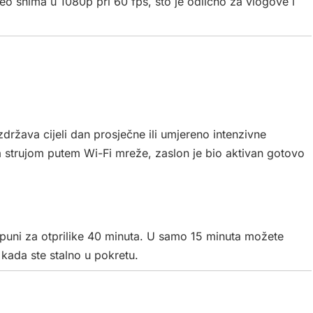
o snima u 1080p pri 60 fps, što je odlično za vlogove i
zdržava cijeli dan prosječne ili umjereno intenzivne
a strujom putem Wi-Fi mreže, zaslon je bio aktivan gotovo
puni za otprilike 40 minuta. U samo 15 minuta možete
 kada ste stalno u pokretu.