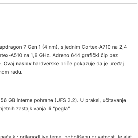
pdragon 7 Gen 1 (4 nm), s jednim Cortex-A710 na 2,4
rtex-A510 na 1,8 GHz. Adreno 644 grafički čip bez
e. Ovaj
naslov
hardverske priče pokazuje da je uređaj
nom radu.
56 GB interne pohrane (UFS 2.2). U praksi, učitavanje
jetnih zastajkivanja ili “pegla”.
čajki: prilagodljive teme, poboljšanu privatnost, te alat