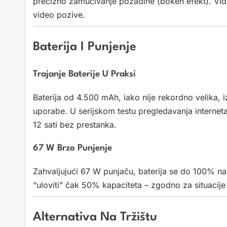
precizno zamućivanje pozadine (bokeh efekt). Vide
video pozive.
Baterija I Punjenje
Trajanje Baterije U Praksi
Baterija od 4.500 mAh, iako nije rekordno velika, i
uporabe. U serijskom testu pregledavanja internet
12 sati bez prestanka.
67 W Brzo Punjenje
Zahvaljujući 67 W punjaču, baterija se do 100% na
“uloviti” čak 50% kapaciteta – zgodno za situacije
Alternativa Na Tržištu