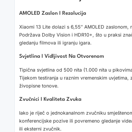
AMOLED Zaslon I Rezolucija
Xiaomi 13 Lite dolazi s 6,55″ AMOLED zaslonom, r
Podržava Dolby Vision i HDR10+, što u praksi znači 
gledanju filmova ili igranju igara.
Svjetlina I Vidljivost Na Otvorenom
Tipična svjetlina od 500 nita (1.000 nita u pikovim
Tijekom testiranja u raznim vremenskim uvjetima, z
živopisne tonove.
Zvučnici I Kvaliteta Zvuka
Iako je riječ o jednokanalnom zvučniku smještenom
konferencijske pozive ili povremeno gledanje vide
ili eksterni zvučnik.