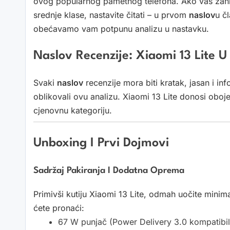
ovog popularnog pametnog telefona. Ako vas zanim
srednje klase, nastavite čitati – u prvom
naslov
u č
obećavamo vam potpunu analizu u nastavku.
Naslov Recenzije: Xiaomi 13 Lite U
Svaki
naslov
recenzije mora biti kratak, jasan i in
oblikovali ovu analizu. Xiaomi 13 Lite donosi oboje
cjenovnu kategoriju.
Unboxing I Prvi Dojmovi
Sadržaj Pakiranja I Dodatna Oprema
Primivši kutiju Xiaomi 13 Lite, odmah uočite minima
ćete pronaći:
67 W punjač (Power Delivery 3.0 kompatibi