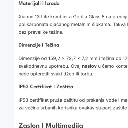
Materijali I Izrada
Xiaomi 13 Lite kombinira Gorilla Glass 5 na prednjoj
polikarbonata ojačanog metalnim šipkama. Takva 
bez prevelike težine.
Dimenzije I Težina
Dimenzije od 159,2 x 72,7 x 7,2 mm i težina od 1
svakodnevnu upotrebu. Ovaj
naslov
u ćemo konteks
neće opteretiti svaki džep ili torbu.
IP53 Certifikat I Zaštita
IP53 certifikat pruža zaštitu od prskanja vode i ma
za većinu urbanih korisnika ovakav stupanj zaštite
Zaslon I Multimedija