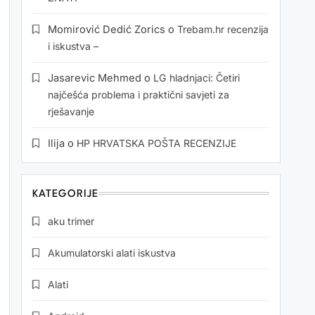
Momirović Dedić Zorics
o
Trebam.hr recenzija
i iskustva –
Jasarevic Mehmed
o
LG hladnjaci: Četiri
najčešća problema i praktični savjeti za
rješavanje
Ilija
o
HP HRVATSKA POŠTA RECENZIJE
KATEGORIJE
aku trimer
Akumulatorski alati iskustva
Alati