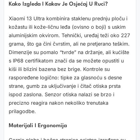
Kako Izgleda I Kakav Je Osjećaj U Ruci?
Xiaomi 13 Ultra kombinira staklenu prednju ploču i
kožastu ili kože-ličnu leđa (ovisno o boji) s uskim
aluminijskim okvirom. Tehnički, uređaj teži oko 227
grama, što ga čini čvrstim, ali ne pretjerano teškim.
Dimenzije su pomalo “tvrde” na držanje, ali kućište
s IP68 certifikatom znači da se možete opustiti u
kiši ili blizini bazena bez brige. Kontrole su
raspoređene logično: tipke za glasnoću s desne
strane, gumb za uključivanje i čitač otiska prsta
ispod zaslona. Senzor otiska nalazi se brzo i
precizno reagira nakon nekoliko trenutaka
prilagodbe.
Materijali I Ergonomija