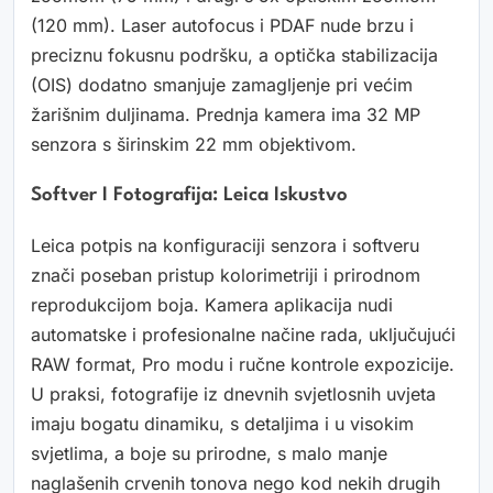
(120 mm). Laser autofocus i PDAF nude brzu i
preciznu fokusnu podršku, a optička stabilizacija
(OIS) dodatno smanjuje zamagljenje pri većim
žarišnim duljinama. Prednja kamera ima 32 MP
senzora s širinskim 22 mm objektivom.
Softver I Fotografija: Leica Iskustvo
Leica potpis na konfiguraciji senzora i softveru
znači poseban pristup kolorimetriji i prirodnom
reprodukcijom boja. Kamera aplikacija nudi
automatske i profesionalne načine rada, uključujući
RAW format, Pro modu i ručne kontrole expozicije.
U praksi, fotografije iz dnevnih svjetlosnih uvjeta
imaju bogatu dinamiku, s detaljima i u visokim
svjetlima, a boje su prirodne, s malo manje
naglašenih crvenih tonova nego kod nekih drugih