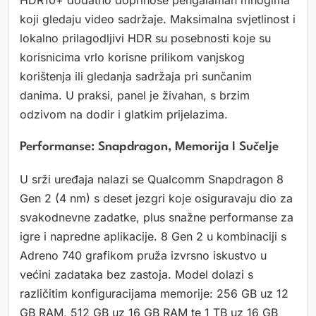
HDR10+ dodatno doprinose pengalaman mnogima
koji gledaju video sadržaje. Maksimalna svjetlinost i
lokalno prilagodljivi HDR su posebnosti koje su
korisnicima vrlo korisne prilikom vanjskog
korištenja ili gledanja sadržaja pri sunčanim
danima. U praksi, panel je živahan, s brzim
odzivom na dodir i glatkim prijelazima.
Performanse: Snapdragon, Memorija I Sučelje
U srži uređaja nalazi se Qualcomm Snapdragon 8
Gen 2 (4 nm) s deset jezgri koje osiguravaju dio za
svakodnevne zadatke, plus snažne performanse za
igre i napredne aplikacije. 8 Gen 2 u kombinaciji s
Adreno 740 grafikom pruža izvrsno iskustvo u
većini zadataka bez zastoja. Model dolazi s
različitim konfiguracijama memorije: 256 GB uz 12
GB RAM, 512 GB uz 16 GB RAM te 1 TB uz 16 GB