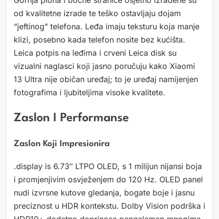
Gornja ploha i bočne stranice osjetno izrađene su
od kvalitetne izrade te teško ostavljaju dojam
“jeftinog” telefona. Leđa imaju teksturu koja manje
klizi, posebno kada telefon nosite bez kućišta.
Leica potpis na leđima i crveni Leica disk su
vizualni naglasci koji jasno poručuju kako Xiaomi
13 Ultra nije običan uređaj; to je uređaj namijenjen
fotografima i ljubiteljima visoke kvalitete.
Zaslon I Performanse
Zaslon Koji Impresionira
.display is 6.73″ LTPO OLED, s 1 milijun nijansi boja
i promjenjivim osvježenjem do 120 Hz. OLED panel
nudi izvrsne kutove gledanja, bogate boje i jasnu
preciznost u HDR kontekstu. Dolby Vision podrška i