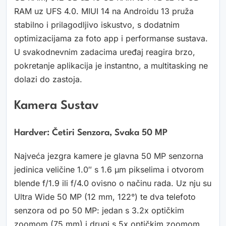
RAM uz UFS 4.0. MIUI 14 na Androidu 13 pruža
stabilno i prilagodljivo iskustvo, s dodatnim
optimizacijama za foto app i performanse sustava.
U svakodnevnim zadacima uređaj reagira brzo,
pokretanje aplikacija je instantno, a multitasking ne
dolazi do zastoja.
Kamera Sustav
Hardver: Četiri Senzora, Svaka 50 MP
Najveća jezgra kamere je glavna 50 MP senzorna
jedinica veličine 1.0″ s 1.6 µm pikselima i otvorom
blende f/1.9 ili f/4.0 ovisno o načinu rada. Uz nju su
Ultra Wide 50 MP (12 mm, 122°) te dva telefoto
senzora od po 50 MP: jedan s 3.2x optičkim
zoomom (75 mm) i drugi s 5x optičkim zoomom