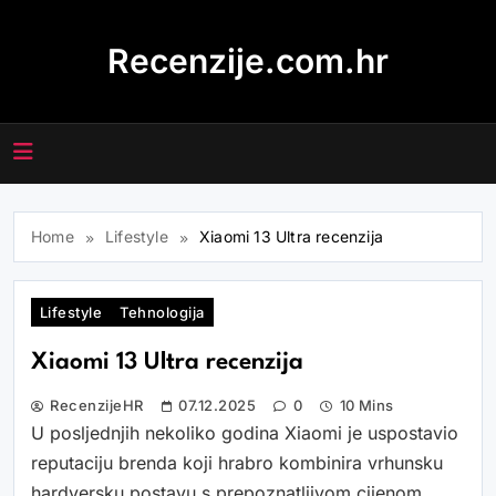
Skip
to
Recenzije.com.hr
content
Home
Lifestyle
Xiaomi 13 Ultra recenzija
Lifestyle
Tehnologija
Xiaomi 13 Ultra recenzija
RecenzijeHR
07.12.2025
0
10 Mins
U posljednjih nekoliko godina Xiaomi je uspostavio
reputaciju brenda koji hrabro kombinira vrhunsku
hardversku postavu s prepoznatljivom cijenom.