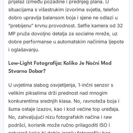
prijelaz između pozadine i prednjeg plana. U
situacijama s višestrukim izvorima svjetla, telefon
dobro upravlja balansom boja i sjene ne odlazi u
“prebijenu” krvnu provodnost. Selfie kamera od 32
MP pruža dovoljno detalja za socialne mreže, uz
dobre performanse u automatskim načinima ljepote
i oglašavanju.
Low-Light Fotografija: Koliko Je Noćni Mod
Stvarno Dobar?
U uvjetima slabog osvjetljenja, 1-inčni senzor s
velikim pikselima drži prednost nad mnogim
konkurentima srednjih klasa. No, ravnoteža boja i
šuma ostaje izazov, kao i kod većine top uređaja.
No, zahvaljujući nizu fotografskih načina i raw
podršci, korisnik može ručno prilagoditi ISO i
zatvarač kako bi dobio jasniju fotografiju bez