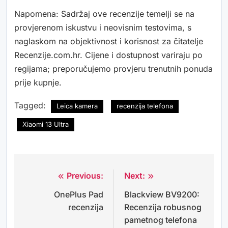
Napomena: Sadržaj ove recenzije temelji se na
provjerenom iskustvu i neovisnim testovima, s
naglaskom na objektivnost i korisnost za čitatelje
Recenzije.com.hr. Cijene i dostupnost variraju po
regijama; preporučujemo provjeru trenutnih ponuda
prije kupnje.
Tagged:
Leica kamera
recenzija telefona
Xiaomi 13 Ultra
Previous:
Next:
Navigacija
OnePlus Pad
Blackview BV9200:
objava
recenzija
Recenzija robusnog
pametnog telefona