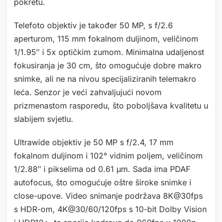
pokretu.
Telefoto objektiv je također 50 MP, s f/2.6
aperturom, 115 mm fokalnom duljinom, veličinom
1/1.95″ i 5x optičkim zumom. Minimalna udaljenost
fokusiranja je 30 cm, što omogućuje dobre makro
snimke, ali ne na nivou specijaliziranih telemakro
leća. Senzor je veći zahvaljujući novom
prizmenastom rasporedu, što poboljšava kvalitetu u
slabijem svjetlu.
Ultrawide objektiv je 50 MP s f/2.4, 17 mm
fokalnom duljinom i 102° vidnim poljem, veličinom
1/2.88″ i pikselima od 0.61 µm. Sada ima PDAF
autofocus, što omogućuje oštre široke snimke i
close-upove. Video snimanje podržava 8K@30fps
s HDR-om, 4K@30/60/120fps s 10-bit Dolby Vision