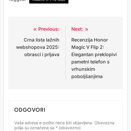
Previous:
Next:
Navigacija
Crna lista lažnih
Recenzija Honor
objava
webshopova 2025:
Magic V Flip 2:
obrasci i prijava
Elegantan preklopivi
pametni telefon s
vrhunskim
poboljšanjima
ODGOVORI
Vaša adresa e-pošte neće biti objavljena.
Obavezna
Alternative:
polja su označena sa
* (obavezno)