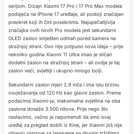
serijom. Dizajn Xiaomi 17 Pro i 17 Pro Max modela
podsjeća na iPhone 17 uređaje, ali postoji značajan
preokret koji ih čini posebnima. Najupečatljivija
značajka ovih novih Pro modela jest sekundarni
OLED zaslon smješten odmah pored kamera na
stražnjoj strani. Ovo nije potpuno nova ideja – prije
nekoliko godina Xiaomi 11 Ultra imao je sličan
dodatni zaslon na stražnjoj strani – ali ovdje je taj
zaslon veći, svjetliji i ukupno mnogo bolji.
Sekundarni zaslon mjeri 2,9 inča i ima istu brzinu
osvježavanja od 120 Hz kao glavni zaslon. Prema
podacima Xiaomi-ja, maksimalna svjetlina na oba
zaslona doseže 3.500 nitova. Prije nego što
nastavimo, važno je napomenuti da smo ovaj
uređaj za pregled dobili iz Kine, jer Xiaomi još nije
objavio planove za lansiranje na drugim tržištima.