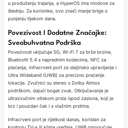
u produženju trajanja, a HyperOS ima modove za
štednju. Za korisnike, ovo znači manje brige o
punjenju tijekom dana.
Povezivost I Dodatne Značajke:
Sveobuhvatna Podrška
Povezivost uključuje 5G, Wi-Fi 7 za brže brzine,
Bluetooth 5.4 s naprednim kodecima, NFC za
plaćanja, infracrveni port za daljinsko upravljanje i
Ultra Wideband (UWB) za precizno praćenje
lokacije. Zvučnici su stereo s Dolby Atmos
podrškom, dajući bogat zvuk. Otključavanje je
ultrazvučnim otiskom prsta ispod zaslona, koji je
brz i pouzdan čak i s vlažnim prstima.
Infracrveni port je rijetkost danas, koristan za
kontrolu TV-a ili klima uređaja. UWB omogućuje