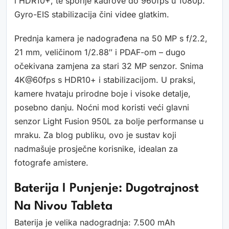
i HDR10+, te sporije kadrove do 960fps u 1080p.
Gyro-EIS stabilizacija čini videe glatkim.
Prednja kamera je nadograđena na 50 MP s f/2.2,
21 mm, veličinom 1/2.88″ i PDAF-om – dugo
očekivana zamjena za stari 32 MP senzor. Snima
4K@60fps s HDR10+ i stabilizacijom. U praksi,
kamere hvataju prirodne boje i visoke detalje,
posebno danju. Noćni mod koristi veći glavni
senzor Light Fusion 950L za bolje performanse u
mraku. Za blog publiku, ovo je sustav koji
nadmašuje prosječne korisnike, idealan za
fotografe amistere.
Baterija I Punjenje: Dugotrajnost
Na Nivou Tableta
Baterija je velika nadogradnja: 7.500 mAh