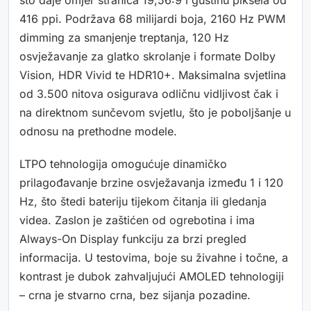
što daje omjer stranica 19,56:9 i gustinu piksela od
416 ppi. Podržava 68 milijardi boja, 2160 Hz PWM
dimming za smanjenje treptanja, 120 Hz
osvježavanje za glatko skrolanje i formate Dolby
Vision, HDR Vivid te HDR10+. Maksimalna svjetlina
od 3.500 nitova osigurava odličnu vidljivost čak i
na direktnom sunčevom svjetlu, što je poboljšanje u
odnosu na prethodne modele.
LTPO tehnologija omogućuje dinamičko
prilagođavanje brzine osvježavanja između 1 i 120
Hz, što štedi bateriju tijekom čitanja ili gledanja
videa. Zaslon je zaštićen od ogrebotina i ima
Always-On Display funkciju za brzi pregled
informacija. U testovima, boje su živahne i točne, a
kontrast je dubok zahvaljujući AMOLED tehnologiji
– crna je stvarno crna, bez sijanja pozadine.