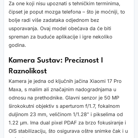
Za one koji nisu upoznati s tehničkim terminima,
čipset je poput mozga telefona – što je moćniji, to
bolje radi više zadataka odjednom bez
usporavanja. Ovaj model obećava da će biti
spreman za buduće aplikacije i igre nekoliko
godina.
Kamera Sustav: Preciznost I
Raznolikost
Kamera je jedna od ključnih jačina Xiaomi 17 Pro
Maxa, s malim ali značajnim nadogradnjama u
odnosu na prethodnike. Glavni senzor je 50 MP
širokokutni objektiv s aperturom f/1.7, fokalnom
duljinom 23 mm, veličinom 1/1.28″ i pikselima od
1.22 µm. Ima dual pixel PDAF za brzo fokusiranje i
OIS stabilizaciju, što osigurava oštre snimke čak i u