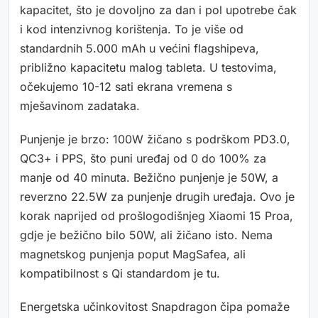
kapacitet, što je dovoljno za dan i pol upotrebe čak
i kod intenzivnog korištenja. To je više od
standardnih 5.000 mAh u većini flagshipeva,
približno kapacitetu malog tableta. U testovima,
očekujemo 10-12 sati ekrana vremena s
mješavinom zadataka.
Punjenje je brzo: 100W žičano s podrškom PD3.0,
QC3+ i PPS, što puni uređaj od 0 do 100% za
manje od 40 minuta. Bežično punjenje je 50W, a
reverzno 22.5W za punjenje drugih uređaja. Ovo je
korak naprijed od prošlogodišnjeg Xiaomi 15 Proa,
gdje je bežično bilo 50W, ali žičano isto. Nema
magnetskog punjenja poput MagSafea, ali
kompatibilnost s Qi standardom je tu.
Energetska učinkovitost Snapdragon čipa pomaže