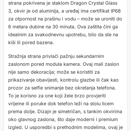
strana pokrivena je staklom Dragon Crystal Glass
3, okvir je od aluminija, a uređaj ima certifikat IP68
za otpornost na prašinu i vodu – može se uroniti do
6 metara dubine na 30 minuta. Ova zaštita čini ga
idealnim za svakodnevnu upotrebu, bilo da ste na
kiši ili pored bazena.
Stražnja strana privlači pažnju sekundarnim
zaslonom pored modula kamera. Ovaj mali zaslon
nije samo dekoracija; može se koristiti za
prikazivanje obavijesti, kontrolu glazbe ili čak kao
prozor za selfie snimanje bez okretanja telefona.
To je korisno za one koji žele brzo provjeriti
vrijeme ili poruke dok telefon leži na stolu licem
prema dolje. Dizajn je simetričan, s tankim okvirima
oko glavnog zaslona, što daje moderni i premium
izgled. U usporedbi s prethodnim modelima, ovaj je