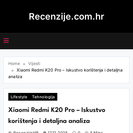
Skip
to
Recenzije.com.hr
content
Home
Vijesti
Xiaomi Redmi K20 Pro – Iskustvo korištenja i detaljna
analiza
Lifestyle
Tehnologija
Xiaomi Redmi K20 Pro – Iskustvo
korištenja i detaljna analiza
RecenzijeHR
17.12.2025
0
5 Mins