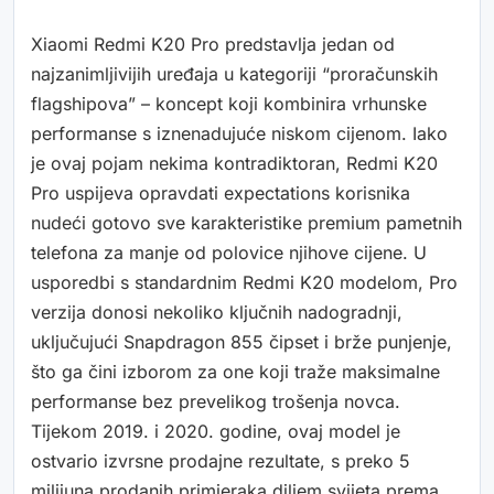
Xiaomi Redmi K20 Pro predstavlja jedan od
najzanimljivijih uređaja u kategoriji “proračunskih
flagshipova” – koncept koji kombinira vrhunske
performanse s iznenadujuće niskom cijenom. Iako
je ovaj pojam nekima kontradiktoran, Redmi K20
Pro uspijeva opravdati expectations korisnika
nudeći gotovo sve karakteristike premium pametnih
telefona za manje od polovice njihove cijene. U
usporedbi s standardnim Redmi K20 modelom, Pro
verzija donosi nekoliko ključnih nadogradnji,
uključujući Snapdragon 855 čipset i brže punjenje,
što ga čini izborom za one koji traže maksimalne
performanse bez prevelikog trošenja novca.
Tijekom 2019. i 2020. godine, ovaj model je
ostvario izvrsne prodajne rezultate, s preko 5
milijuna prodanih primjeraka diljem svijeta prema