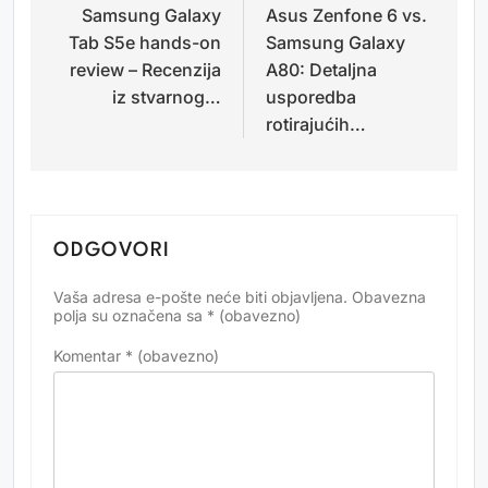
Samsung Galaxy
Asus Zenfone 6 vs.
objava
Tab S5e hands-on
Samsung Galaxy
review – Recenzija
A80: Detaljna
iz stvarnog…
usporedba
rotirajućih…
ODGOVORI
Vaša adresa e-pošte neće biti objavljena.
Obavezna
Alternative:
polja su označena sa
* (obavezno)
Komentar
* (obavezno)