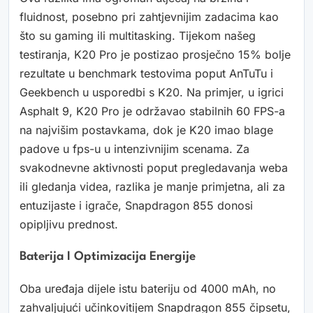
fluidnost, posebno pri zahtjevnijim zadacima kao
što su gaming ili multitasking. Tijekom našeg
testiranja, K20 Pro je postizao prosječno 15% bolje
rezultate u benchmark testovima poput AnTuTu i
Geekbench u usporedbi s K20. Na primjer, u igrici
Asphalt 9, K20 Pro je održavao stabilnih 60 FPS-a
na najvišim postavkama, dok je K20 imao blage
padove u fps-u u intenzivnijim scenama. Za
svakodnevne aktivnosti poput pregledavanja weba
ili gledanja videa, razlika je manje primjetna, ali za
entuzijaste i igrače, Snapdragon 855 donosi
opipljivu prednost.
Baterija I Optimizacija Energije
Oba uređaja dijele istu bateriju od 4000 mAh, no
zahvaljujući učinkovitijem Snapdragon 855 čipsetu,