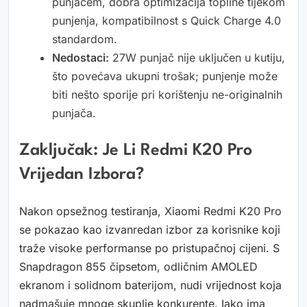
punjačem, dobra optimizacija topline tijekom
punjenja, kompatibilnost s Quick Charge 4.0
standardom.
Nedostaci:
27W punjač nije uključen u kutiju,
što povećava ukupni trošak; punjenje može
biti nešto sporije pri korištenju ne-originalnih
punjača.
Zaključak: Je Li Redmi K20 Pro
Vrijedan Izbora?
Nakon opsežnog testiranja, Xiaomi Redmi K20 Pro
se pokazao kao izvanredan izbor za korisnike koji
traže visoke performanse po pristupačnoj cijeni. S
Snapdragon 855 čipsetom, odličnim AMOLED
ekranom i solidnom baterijom, nudi vrijednost koja
nadmašuje mnoge skuplje konkurente. Iako ima