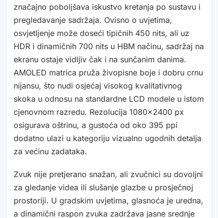
značajno poboljšava iskustvo kretanja po sustavu i
pregledavanje sadržaja. Ovisno o uvjetima,
osvjetljenje može doseći tipičnih 450 nits, ali uz
HDR i dinamičnih 700 nits u HBM načinu, sadržaj na
ekranu ostaje vidljiv čak i na sunčanim danima.
AMOLED matrica pruža živopisne boje i dobru crnu
nijansu, što nudi osjećaj visokog kvalitativnog
skoka u odnosu na standardne LCD modele u istom
cjenovnom razredu. Rezolucija 1080×2400 px
osigurava oštrinu, a gustoća od oko 395 ppi
dodatno ulazi u kategoriju vizualno ugodnih detalja
za većinu zadataka.
Zvuk nije pretjerano snažan, ali zvučnici su dovoljni
za gledanje videa ili slušanje glazbe u prosječnoj
prostoriji. U gradskim uvjetima, glasnoća je uredna,
a dinamični raspon zvuka zadržava jasne srednje