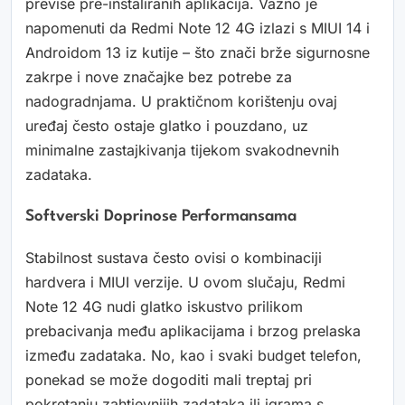
previše pre-instaliranih aplikacija. Važno je
napomenuti da Redmi Note 12 4G izlazi s MIUI 14 i
Androidom 13 iz kutije – što znači brže sigurnosne
zakrpe i nove značajke bez potrebe za
nadogradnjama. U praktičnom korištenju ovaj
uređaj često ostaje glatko i pouzdano, uz
minimalne zastajkivanja tijekom svakodnevnih
zadataka.
Softverski Doprinose Performansama
Stabilnost sustava često ovisi o kombinaciji
hardvera i MIUI verzije. U ovom slučaju, Redmi
Note 12 4G nudi glatko iskustvo prilikom
prebacivanja među aplikacijama i brzog prelaska
između zadataka. No, kao i svaki budget telefon,
ponekad se može dogoditi mali treptaj pri
pokretanju zahtjevnijih zadataka ili igrama s