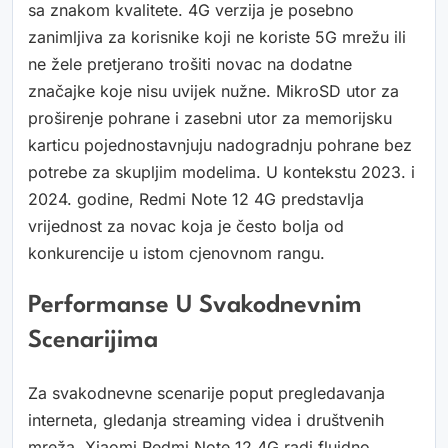
sa znakom kvalitete. 4G verzija je posebno
zanimljiva za korisnike koji ne koriste 5G mrežu ili
ne žele pretjerano trošiti novac na dodatne
značajke koje nisu uvijek nužne. MikroSD utor za
proširenje pohrane i zasebni utor za memorijsku
karticu pojednostavnjuju nadogradnju pohrane bez
potrebe za skupljim modelima. U kontekstu 2023. i
2024. godine, Redmi Note 12 4G predstavlja
vrijednost za novac koja je često bolja od
konkurencije u istom cjenovnom rangu.
Performanse U Svakodnevnim
Scenarijima
Za svakodnevne scenarije poput pregledavanja
interneta, gledanja streaming videa i društvenih
mreža, Xiaomi Redmi Note 12 4G radi fluidno.