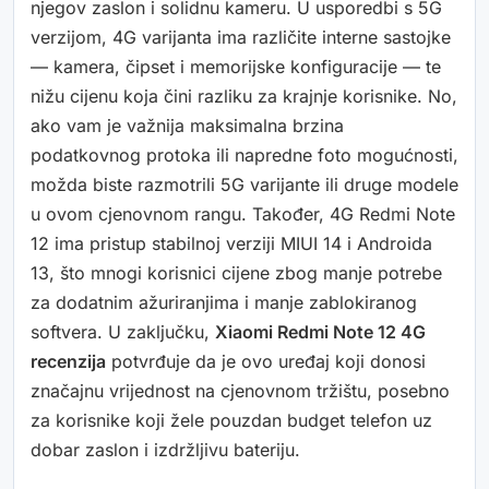
njegov zaslon i solidnu kameru. U usporedbi s 5G
verzijom, 4G varijanta ima različite interne sastojke
— kamera, čipset i memorijske konfiguracije — te
nižu cijenu koja čini razliku za krajnje korisnike. No,
ako vam je važnija maksimalna brzina
podatkovnog protoka ili napredne foto mogućnosti,
možda biste razmotrili 5G varijante ili druge modele
u ovom cjenovnom rangu. Također, 4G Redmi Note
12 ima pristup stabilnoj verziji MIUI 14 i Androida
13, što mnogi korisnici cijene zbog manje potrebe
za dodatnim ažuriranjima i manje zablokiranog
softvera. U zaključku,
Xiaomi Redmi Note 12 4G
recenzija
potvrđuje da je ovo uređaj koji donosi
značajnu vrijednost na cjenovnom tržištu, posebno
za korisnike koji žele pouzdan budget telefon uz
dobar zaslon i izdržljivu bateriju.