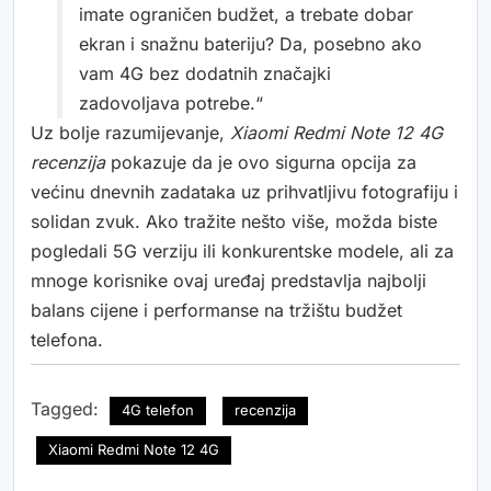
imate ograničen budžet, a trebate dobar
ekran i snažnu bateriju? Da, posebno ako
vam 4G bez dodatnih značajki
zadovoljava potrebe.“
Uz bolje razumijevanje,
Xiaomi Redmi Note 12 4G
recenzija
pokazuje da je ovo sigurna opcija za
većinu dnevnih zadataka uz prihvatljivu fotografiju i
solidan zvuk. Ako tražite nešto više, možda biste
pogledali 5G verziju ili konkurentske modele, ali za
mnoge korisnike ovaj uređaj predstavlja najbolji
balans cijene i performanse na tržištu budžet
telefona.
Tagged:
4G telefon
recenzija
Xiaomi Redmi Note 12 4G