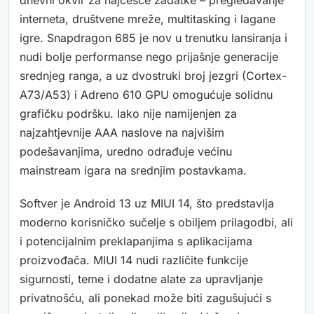
interneta, društvene mreže, multitasking i lagane
igre. Snapdragon 685 je nov u trenutku lansiranja i
nudi bolje performanse nego prijašnje generacije
srednjeg ranga, a uz dvostruki broj jezgri (Cortex-
A73/A53) i Adreno 610 GPU omogućuje solidnu
grafičku podršku. Iako nije namijenjen za
najzahtjevnije AAA naslove na najvišim
podešavanjima, uredno odrađuje većinu
mainstream igara na srednjim postavkama.
Softver je Android 13 uz MIUI 14, što predstavlja
moderno korisničko sučelje s obiljem prilagodbi, ali
i potencijalnim preklapanjima s aplikacijama
proizvođača. MIUI 14 nudi različite funkcije
sigurnosti, teme i dodatne alate za upravljanje
privatnošću, ali ponekad može biti zagušujući s