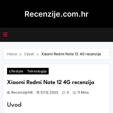
Skip
to
Recenzije.com.hr
content
Home
Vijesti
Xiaomi Redmi Note 12 4G recenzija
Lifestyle
Tehnologija
Xiaomi Redmi Note 12 4G recenzija
RecenzijeHR
07.12.2025
0
11 Mins
Uvod