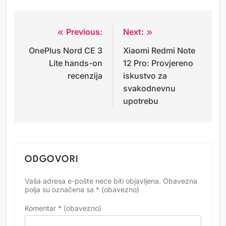
Previous:
Next:
Navigacija
OnePlus Nord CE 3
Xiaomi Redmi Note
objava
Lite hands-on
12 Pro: Provjereno
recenzija
iskustvo za
svakodnevnu
upotrebu
ODGOVORI
Vaša adresa e-pošte neće biti objavljena.
Obavezna
Alternative:
polja su označena sa
* (obavezno)
Komentar
* (obavezno)