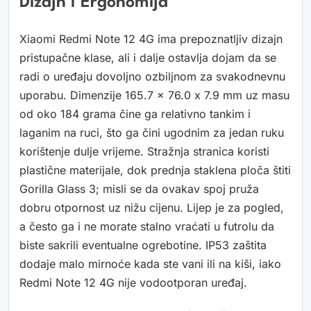
Dizajn I Ergonomija
Xiaomi Redmi Note 12 4G ima prepoznatljiv dizajn
pristupačne klase, ali i dalje ostavlja dojam da se
radi o uređaju dovoljno ozbiljnom za svakodnevnu
uporabu. Dimenzije 165.7 x 76.0 x 7.9 mm uz masu
od oko 184 grama čine ga relativno tankim i
laganim na ruci, što ga čini ugodnim za jedan ruku
korištenje dulje vrijeme. Stražnja stranica koristi
plastične materijale, dok prednja staklena ploča štiti
Gorilla Glass 3; misli se da ovakav spoj pruža
dobru otpornost uz nižu cijenu. Lijep je za pogled,
a često ga i ne morate stalno vraćati u futrolu da
biste sakrili eventualne ogrebotine. IP53 zaštita
dodaje malo mirnoće kada ste vani ili na kiši, iako
Redmi Note 12 4G nije vodootporan uređaj.