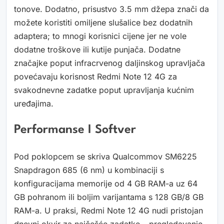
tonove. Dodatno, prisustvo 3.5 mm džepa znači da
možete koristiti omiljene slušalice bez dodatnih
adaptera; to mnogi korisnici cijene jer ne vole
dodatne troškove ili kutije punjača. Dodatne
značajke poput infracrvenog daljinskog upravljača
povećavaju korisnost Redmi Note 12 4G za
svakodnevne zadatke poput upravljanja kućnim
uređajima.
Performanse I Softver
Pod poklopcem se skriva Qualcommov SM6225
Snapdragon 685 (6 nm) u kombinaciji s
konfiguracijama memorije od 4 GB RAM-a uz 64
GB pohranom ili boljim varijantama s 128 GB/8 GB
RAM-a. U praksi, Redmi Note 12 4G nudi pristojan
dnevni okvir za najčešće zadatke – pregledavanje