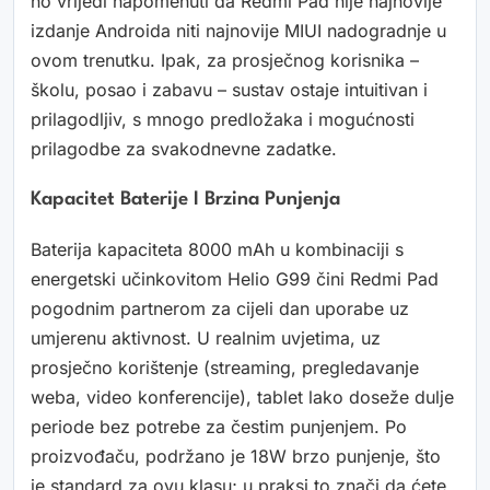
no vrijedi napomenuti da Redmi Pad nije najnovije
izdanje Androida niti najnovije MIUI nadogradnje u
ovom trenutku. Ipak, za prosječnog korisnika –
školu, posao i zabavu – sustav ostaje intuitivan i
prilagodljiv, s mnogo predložaka i mogućnosti
prilagodbe za svakodnevne zadatke.
Kapacitet Baterije I Brzina Punjenja
Baterija kapaciteta 8000 mAh u kombinaciji s
energetski učinkovitom Helio G99 čini Redmi Pad
pogodnim partnerom za cijeli dan uporabe uz
umjerenu aktivnost. U realnim uvjetima, uz
prosječno korištenje (streaming, pregledavanje
weba, video konferencije), tablet lako doseže dulje
periode bez potrebe za čestim punjenjem. Po
proizvođaču, podržano je 18W brzo punjenje, što
je standard za ovu klasu; u praksi to znači da ćete