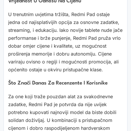
Vrijednost U Odnosu Na Cijenu
U trenutnim uvjetima tržišta, Redmi Pad ostaje
jedna od najisplativijih opcija za osnovne zadatke,
streaming, i edukaciju. Iako novije tablete nude jače
performanse i brže punjenje, Redmi Pad pruža vrlo
dobar omjer cijene i kvalitete, uz mogućnost
proširenja memorije i dobru autonomiju. Cijene
variraju ovisno o regiji i mogućnosti promocija, ali
općenito ostaje u okviru pristupačne klase.
Što Znači Danas Za Recenzente I Korisnike
Za one koji traže pouzdan alat za svakodnevne
zadatke, Redmi Pad je potvrda da nije uvijek
potrebno kupovati najnoviji model da biste dobili
solidan doživljaj. U kombinaciji s pristupačnom
cijenom i dobro raspodijeljenom hardverskom