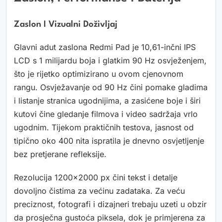
Zaslon I Vizualni Doživljaj
Glavni adut zaslona Redmi Pad je 10,61-inčni IPS
LCD s 1 milijardu boja i glatkim 90 Hz osvježenjem,
što je rijetko optimizirano u ovom cjenovnom
rangu. Osvježavanje od 90 Hz čini pomake gladima
i listanje stranica ugodnijima, a zasićene boje i širi
kutovi čine gledanje filmova i video sadržaja vrlo
ugodnim. Tijekom praktičnih testova, jasnost od
tipično oko 400 nita ispratila je dnevno osvjetljenje
bez pretjerane refleksije.
Rezolucija 1200×2000 px čini tekst i detalje
dovoljno čistima za većinu zadataka. Za veću
preciznost, fotografi i dizajneri trebaju uzeti u obzir
da prosječna gustoća piksela, dok je primjerena za