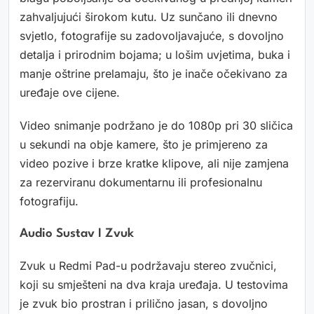
zahvaljujući širokom kutu. Uz sunčano ili dnevno
svjetlo, fotografije su zadovoljavajuće, s dovoljno
detalja i prirodnim bojama; u lošim uvjetima, buka i
manje oštrine prelamaju, što je inače očekivano za
uređaje ove cijene.
Video snimanje podržano je do 1080p pri 30 sličica
u sekundi na obje kamere, što je primjereno za
video pozive i brze kratke klipove, ali nije zamjena
za rezerviranu dokumentarnu ili profesionalnu
fotografiju.
Audio Sustav I Zvuk
Zvuk u Redmi Pad-u podržavaju stereo zvučnici,
koji su smješteni na dva kraja uređaja. U testovima
je zvuk bio prostran i prilično jasan, s dovoljno