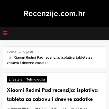
Skip
to
Recenzije.com.hr
content
Home
Vijesti
Xiaomi Redmi Pad recenzija: isplativa tableta za
zabavu i dnevne zadatke
Lifestyle
Tehnologija
Xiaomi Redmi Pad recenzija: isplativa
tableta za zabavu i dnevne zadatke
RecenzijeHR
08.12.2025
0
10 Mins