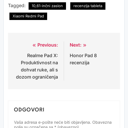
Tagged:
10,61-inčni zaslon
recenzija tableta
Xiaomi Redmi Pad
Previous:
Next:
Navigacija
Realme Pad X:
Honor Pad 8
objava
Produktivnost na
recenzija
dohvat ruke, ali s
dozom ograničenja
ODGOVORI
Vaša adresa e-pošte neće biti objavljena.
Obavezna
Alternative:
polja su označena sa
* (obavezno)