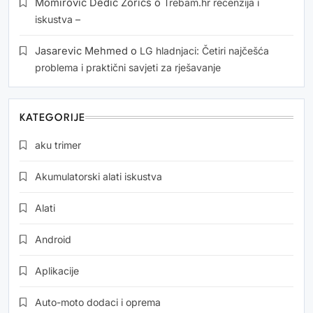
Momirović Dedić Zorics
o
Trebam.hr recenzija i
iskustva –
Jasarevic Mehmed
o
LG hladnjaci: Četiri najčešća
problema i praktični savjeti za rješavanje
KATEGORIJE
aku trimer
Akumulatorski alati iskustva
Alati
Android
Aplikacije
Auto-moto dodaci i oprema