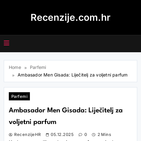
Skip
to
Recenzije.com.hr
content
Home
Parfemi
Ambasador Men Gisada: Liječitelj za voljetni parfum
Parfemi
Ambasador Men Gisada: Liječitelj za
voljetni parfum
RecenzijeHR
05.12.2025
0
2 Mins