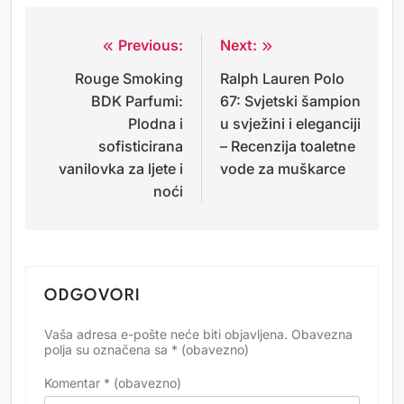
Previous:
Next:
Navigacija
Rouge Smoking
Ralph Lauren Polo
objava
BDK Parfumi:
67: Svjetski šampion
Plodna i
u svježini i eleganciji
sofisticirana
– Recenzija toaletne
vanilovka za ljete i
vode za muškarce
noći
ODGOVORI
Vaša adresa e-pošte neće biti objavljena.
Obavezna
Alternative:
polja su označena sa
* (obavezno)
Komentar
* (obavezno)