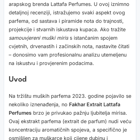
arapskog brenda Lattafa Perfumes. U ovoj iznimno
detaljnoj recenziji, istražujemo svaki aspekt ovog
parfema, od sastava i piramide nota do trajnosti,
projekcije i stvarnih iskustava kupaca. Ako tražite
samouvjereni muški miris
s istančanim spojem
cvjetnih, drvenastih i začinskih nota, nastavite čitati
– donosimo vam profesionalnu analizu utemeljenu
na iskustvu i provjerenim podacima.
Uvod
Na tržištu muških parfema 2023. godine pojavilo se
nekoliko iznenađenja, no
Fakhar Extrait Lattafa
Perfumes
brzo je privukao pažnju ljubitelja mirisa.
Ovaj ekstrakt parfema (extrait de parfum) nudi veću
koncentraciju aromatičnih spojeva, a specifično je
osmišljen za muškarce koji cijene dubinu i