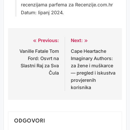
recenzijama parfema za Recenzije.com.hr
Datum: lipanj 2024.
Previous:
Next:
Navigacija
Vanille Fatale Tom
Cape Heartache
objava
Ford: Osvrt na
Imaginary Authors:
Slastni Raj za Sva
za žene i muškarce
Čula
— pregled i iskustva
provjerenih
korisnika
ODGOVORI