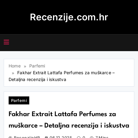
Skip
to
Recenzije.com.hr
content
Home
Parfemi
Fakhar Extrait Lattafa Perfumes za muškarce –
Detaljna recenzija i iskustva
Parfemi
Fakhar Extrait Lattafa Perfumes za
muškarce – Detaljna recenzija i iskustva
RecenzijeHR
06.12.2025
0
7 Mins