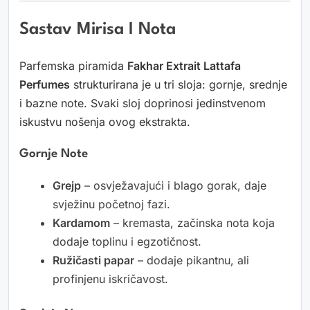
Sastav Mirisa I Nota
Parfemska piramida
Fakhar Extrait Lattafa
Perfumes
strukturirana je u tri sloja: gornje, srednje
i bazne note. Svaki sloj doprinosi jedinstvenom
iskustvu nošenja ovog ekstrakta.
Gornje Note
Grejp
– osvježavajući i blago gorak, daje
svježinu početnoj fazi.
Kardamom
– kremasta, začinska nota koja
dodaje toplinu i egzotičnost.
Ružičasti papar
– dodaje pikantnu, ali
profinjenu iskričavost.