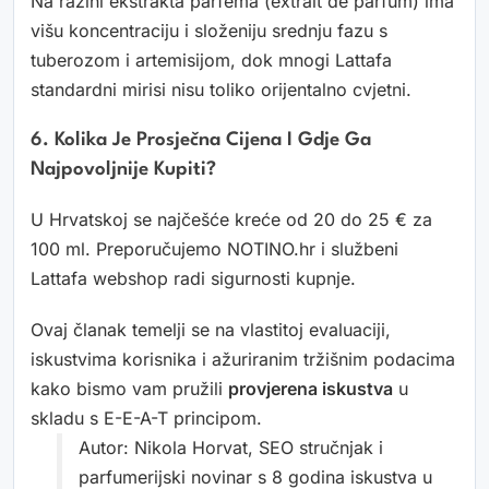
Na razini ekstrakta parfema (extrait de parfum) ima
višu koncentraciju i složeniju srednju fazu s
tuberozom i artemisijom, dok mnogi Lattafa
standardni mirisi nisu toliko orijentalno cvjetni.
6. Kolika Je Prosječna Cijena I Gdje Ga
Najpovoljnije Kupiti?
U Hrvatskoj se najčešće kreće od 20 do 25 € za
100 ml. Preporučujemo NOTINO.hr i službeni
Lattafa webshop radi sigurnosti kupnje.
Ovaj članak temelji se na vlastitoj evaluaciji,
iskustvima korisnika i ažuriranim tržišnim podacima
kako bismo vam pružili
provjerena iskustva
u
skladu s E-E-A-T principom.
Autor: Nikola Horvat, SEO stručnjak i
parfumerijski novinar s 8 godina iskustva u