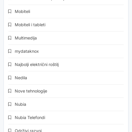
Mobiteli
Mobiteli i tableti
Multimedija
mydataknox
Najbolji električni roštilj
Nedila
Nove tehnologije
Nubia
Nubia Telefondi
Održivi razvoj