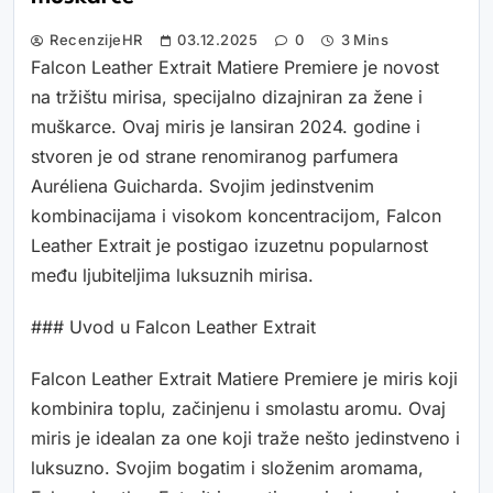
RecenzijeHR
03.12.2025
0
3 Mins
Falcon Leather Extrait Matiere Premiere je novost
na tržištu mirisa, specijalno dizajniran za žene i
muškarce. Ovaj miris je lansiran 2024. godine i
stvoren je od strane renomiranog parfumera
Auréliena Guicharda. Svojim jedinstvenim
kombinacijama i visokom koncentracijom, Falcon
Leather Extrait je postigao izuzetnu popularnost
među ljubiteljima luksuznih mirisa.
### Uvod u Falcon Leather Extrait
Falcon Leather Extrait Matiere Premiere je miris koji
kombinira toplu, začinjenu i smolastu aromu. Ovaj
miris je idealan za one koji traže nešto jedinstveno i
luksuzno. Svojim bogatim i složenim aromama,