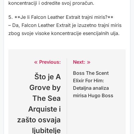
koncentraciji i odredite svoj proračun.
5. **Je li Falcon Leather Extrait trajni miris?**
– Da, Falcon Leather Extrait je izuzetno trajni miris
zbog svoje visoke koncentracije esencijalnih ulja.
Previous:
Next:
Navigacija
Boss The Scent
objava
Što je A
Elixir For Him:
Grove by
Detaljna analiza
mirisa Hugo Boss
The Sea
Arquiste i
zašto osvaja
ljubitelje