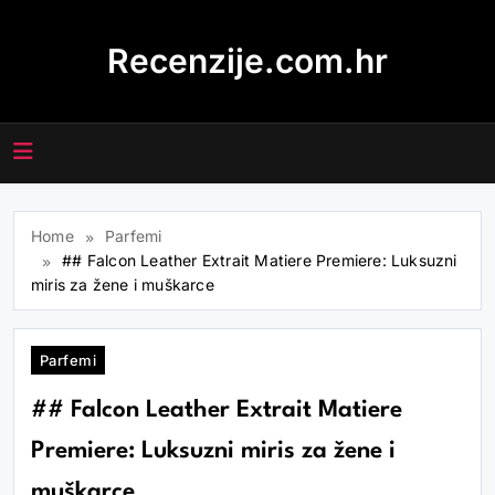
Skip
to
Recenzije.com.hr
content
Home
Parfemi
## Falcon Leather Extrait Matiere Premiere: Luksuzni
miris za žene i muškarce
Parfemi
## Falcon Leather Extrait Matiere
Premiere: Luksuzni miris za žene i
muškarce