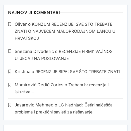
NAJNOVIJI KOMENTARI
Oliver
o
KONZUM RECENZIJE: SVE ŠTO TREBATE
ZNATI O NAJVEĆEM MALOPRODAJNOM LANCU U
HRVATSKOJ
Snezana Drvoderic
o
RECENZIJE FIRMI: VAŽNOST I
UTJECAJ NA POSLOVANJE
Kristina
o
RECENZIJE BIPA: SVE ŠTO TREBATE ZNATI
Momirović Dedić Zorics
o
Trebam.hr recenzija i
iskustva –
Jasarevic Mehmed
o
LG hladnjaci: Četiri najčešća
problema i praktični savjeti za rješavanje