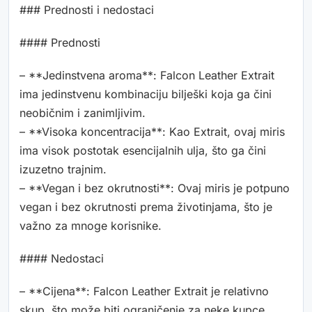
### Prednosti i nedostaci
#### Prednosti
– **Jedinstvena aroma**: Falcon Leather Extrait
ima jedinstvenu kombinaciju bilješki koja ga čini
neobičnim i zanimljivim.
– **Visoka koncentracija**: Kao Extrait, ovaj miris
ima visok postotak esencijalnih ulja, što ga čini
izuzetno trajnim.
– **Vegan i bez okrutnosti**: Ovaj miris je potpuno
vegan i bez okrutnosti prema životinjama, što je
važno za mnoge korisnike.
#### Nedostaci
– **Cijena**: Falcon Leather Extrait je relativno
skup, što može biti ograničenje za neke kupce.