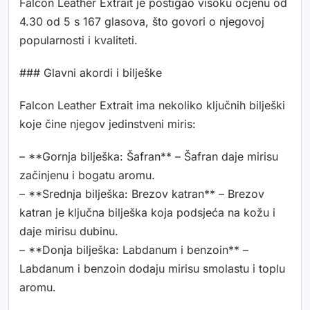
Falcon Leather Extrait je postigao visoku ocjenu od
4.30 od 5 s 167 glasova, što govori o njegovoj
popularnosti i kvaliteti.
### Glavni akordi i bilješke
Falcon Leather Extrait ima nekoliko ključnih bilješki
koje čine njegov jedinstveni miris:
– **Gornja bilješka: Šafran** – Šafran daje mirisu
začinjenu i bogatu aromu.
– **Srednja bilješka: Brezov katran** – Brezov
katran je ključna bilješka koja podsjeća na kožu i
daje mirisu dubinu.
– **Donja bilješka: Labdanum i benzoin** –
Labdanum i benzoin dodaju mirisu smolastu i toplu
aromu.