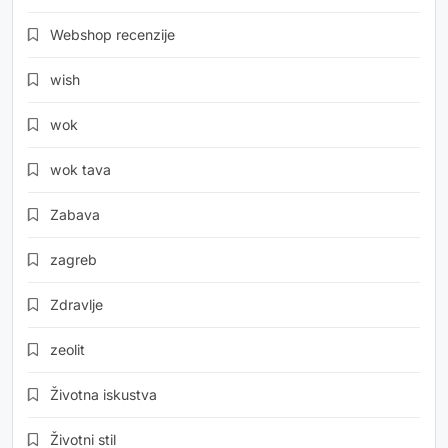
Webshop recenzije
wish
wok
wok tava
Zabava
zagreb
Zdravlje
zeolit
Životna iskustva
Životni stil