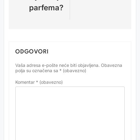
parfema?
ODGOVORI
Vaša adresa e-pošte neće biti objavljena.
Obavezna
Alternative:
polja su označena sa
* (obavezno)
Komentar
* (obavezno)