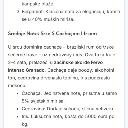
karipske plaže.
Bergamot: Klasična nota za eleganciju, koristi
se u 40% muških mirisa.
Srednje Note: Srce S Cachaçom I Irsom
U srcu dominira cachaça – brazilski rum od trske
šećerne trave – uz cedrovину i iris. Ova faza traje
2-4 sata, prelazeći u
začinske akorde Fervo
Intenso Granado
. Cachaça daje boozy, alkoholni
ton, cedrovina drvenastu toplinu, iris puderastu
mekoću.
Cachaça: Jedinstvena nota, prisutna u samo
5% svjetskih mirisa.
Cedrovina: Dodaje suhoću, sličnu vetiveru.
Iris: Luksuzna nota, košta do 5000 eura po
kg.