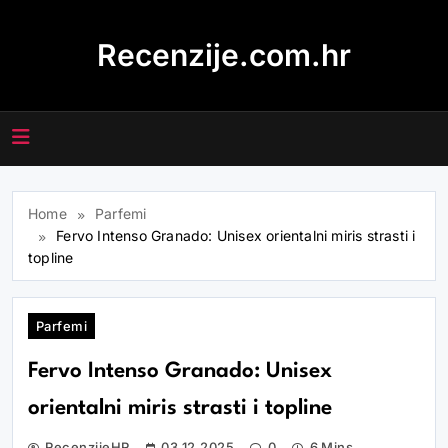
Skip
to
Recenzije.com.hr
content
Home
Parfemi
Fervo Intenso Granado: Unisex orientalni miris strasti i
topline
Parfemi
Fervo Intenso Granado: Unisex
orientalni miris strasti i topline
RecenzijeHR
03.12.2025
0
6 Mins