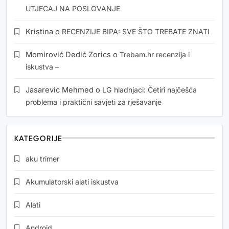
UTJECAJ NA POSLOVANJE
Kristina
o
RECENZIJE BIPA: SVE ŠTO TREBATE ZNATI
Momirović Dedić Zorics
o
Trebam.hr recenzija i
iskustva –
Jasarevic Mehmed
o
LG hladnjaci: Četiri najčešća
problema i praktični savjeti za rješavanje
KATEGORIJE
aku trimer
Akumulatorski alati iskustva
Alati
Android