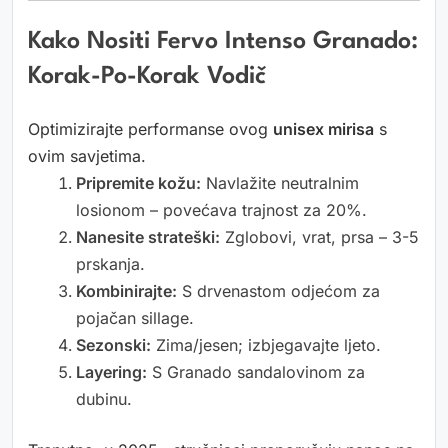
Kako Nositi Fervo Intenso Granado:
Korak-Po-Korak Vodič
Optimizirajte performanse ovog
unisex mirisa
s
ovim savjetima.
Pripremite kožu:
Navlažite neutralnim
losionom – povećava trajnost za 20%.
Nanesite strateški:
Zglobovi, vrat, prsa – 3-5
prskanja.
Kombinirajte:
S drvenastom odjećom za
pojačan sillage.
Sezonski:
Zima/jesen; izbjegavajte ljeto.
Layering:
S Granado sandalovinom za
dubinu.