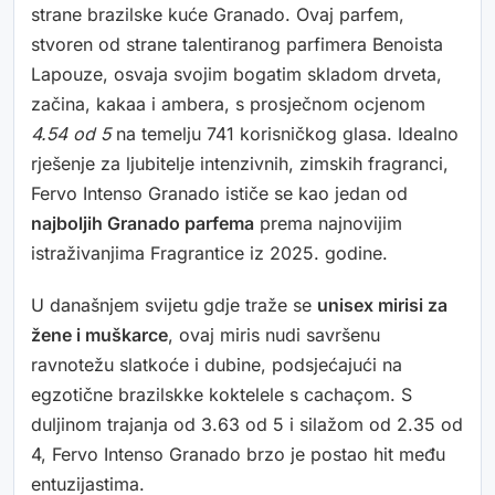
strane brazilske kuće Granado. Ovaj parfem,
stvoren od strane talentiranog parfimera Benoista
Lapouze, osvaja svojim bogatim skladom drveta,
začina, kakaa i ambera, s prosječnom ocjenom
4.54 od 5
na temelju 741 korisničkog glasa. Idealno
rješenje za ljubitelje intenzivnih, zimskih fragranci,
Fervo Intenso Granado ističe se kao jedan od
najboljih Granado parfema
prema najnovijim
istraživanjima Fragrantice iz 2025. godine.
U današnjem svijetu gdje traže se
unisex mirisi za
žene i muškarce
, ovaj miris nudi savršenu
ravnotežu slatkoće i dubine, podsjećajući na
egzotične brazilskke koktelele s cachaçom. S
duljinom trajanja od 3.63 od 5 i silažom od 2.35 od
4, Fervo Intenso Granado brzo je postao hit među
entuzijastima.