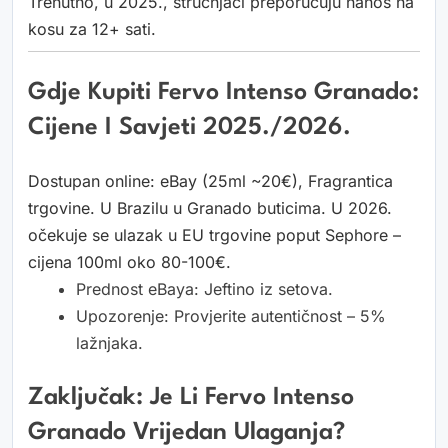
Trenutno, u 2025., stručnjaci preporučuju nanos na
kosu za 12+ sati.
Gdje Kupiti Fervo Intenso Granado:
Cijene I Savjeti 2025./2026.
Dostupan online: eBay (25ml ~20€), Fragrantica
trgovine. U Brazilu u Granado buticima. U 2026.
očekuje se ulazak u EU trgovine poput Sephore –
cijena 100ml oko 80-100€.
Prednost eBaya: Jeftino iz setova.
Upozorenje: Provjerite autentičnost – 5%
lažnjaka.
Zaključak: Je Li Fervo Intenso
Granado Vrijedan Ulaganja?