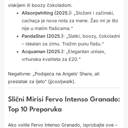
viskijem ili boozy čokoladom.
Alisonjwhiting (2025.):
„Složeni i začinski,
cachaça je nova nota za mene. Žao mi je što
nije u malim flašicama.“
PandaStan (2025.):
„Slatki, boozy, čokoladni
– idealan za zimu. Tražim punu flašu.“
Acquaman (2025.):
„Elegantan unisex,
vrhunska kvaliteta za £20.“
Negativne: „Podsjeća na Angels’ Share, ali
preslatak za ljeto“ (jjcooljwalk).
Slični Mirisi Fervo Intenso Granado:
Top 10 Preporuka
Ako volite Fervo Intenso Granado, isprobajte ove –