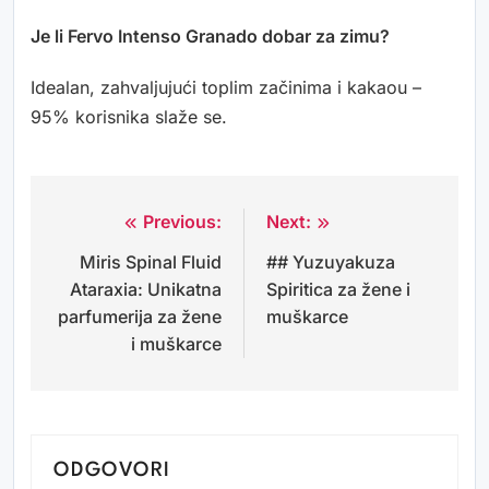
Je li Fervo Intenso Granado dobar za zimu?
Idealan, zahvaljujući toplim začinima i kakaou –
95% korisnika slaže se.
Previous:
Next:
Navigacija
Miris Spinal Fluid
## Yuzuyakuza
objava
Ataraxia: Unikatna
Spiritica za žene i
parfumerija za žene
muškarce
i muškarce
ODGOVORI