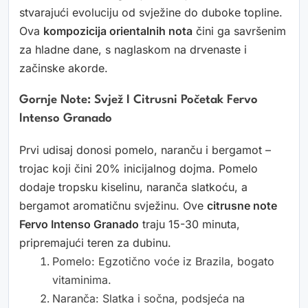
stvarajući evoluciju od svježine do duboke topline.
Ova
kompozicija orientalnih nota
čini ga savršenim
za hladne dane, s naglaskom na drvenaste i
začinske akorde.
Gornje Note: Svjež I Citrusni Početak Fervo
Intenso Granado
Prvi udisaj donosi pomelo, naranču i bergamot –
trojac koji čini 20% inicijalnog dojma. Pomelo
dodaje tropsku kiselinu, naranča slatkoću, a
bergamot aromatičnu svježinu. Ove
citrusne note
Fervo Intenso Granado
traju 15-30 minuta,
pripremajući teren za dubinu.
Pomelo: Egzotično voće iz Brazila, bogato
vitaminima.
Naranča: Slatka i sočna, podsjeća na