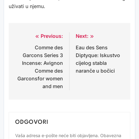
uživati u njemu.
Previous:
Next:
Navigacija
Comme des
Eau des Sens
objava
Garcons Series 3
Diptyque: Iskustvo
Incense: Avignon
cijelog stabla
Comme des
naranče u bočici
Garconsfor women
and men
ODGOVORI
Vaša adresa e-pošte neće biti objavljena.
Obavezna
Alternative: