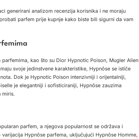
i generirani analizom recenzija korisnika i ne moraju
probati parfem prije kupnje kako biste bili sigurni da vam
arfemima
parfemima, kao što su Dior Hypnotic Poison, Mugler Alien
maju svoje jedinstvene karakteristike, Hypnôse se ističe
ota. Dok je Hypnotic Poison intenzivniji i orijentalniji,
selle je elegantniji i sofisticiraniji, Hypnôse zauzima
 miris.
pularan parfem, a njegova popularnost se održava i
o varijacija Hypnôse parfema, uključujući Hypnôse Homme,