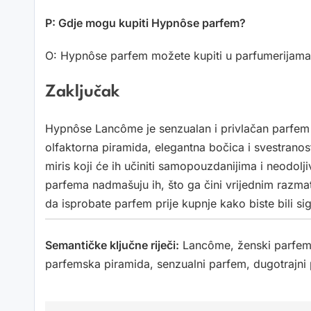
P: Gdje mogu kupiti Hypnôse parfem?
O: Hypnôse parfem možete kupiti u parfumerijama,
Zaključak
Hypnôse Lancôme je senzualan i privlačan parfem
olfaktorna piramida, elegantna bočica i svestran
miris koji će ih učiniti samopouzdanijima i neodol
parfema nadmašuju ih, što ga čini vrijednim razmat
da isprobate parfem prije kupnje kako biste bili s
Semantičke ključne riječi:
Lancôme, ženski parfem, o
parfemska piramida, senzualni parfem, dugotrajni