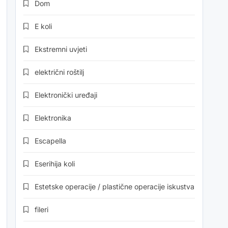
Dom
E koli
Ekstremni uvjeti
električni roštilj
Elektronički uređaji
Elektronika
Escapella
Eserihija koli
Estetske operacije / plastične operacije iskustva
fileri