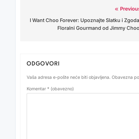
Previou
Navigacija
I Want Choo Forever: Upoznajte Slatku i Zgod
objava
Floralni Gourmand od Jimmy Cho
ODGOVORI
Vaša adresa e-pošte neće biti objavljena.
Obavezna po
Alternative:
Komentar
* (obavezno)