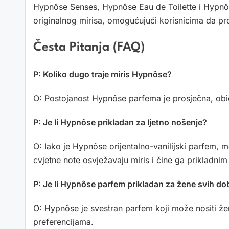
Hypnôse Senses, Hypnôse Eau de Toilette i Hypnôse 
originalnog mirisa, omogućujući korisnicima da pr
Česta Pitanja (FAQ)
P: Koliko dugo traje miris Hypnôse?
O: Postojanost Hypnôse parfema je prosječna, običn
P: Je li Hypnôse prikladan za ljetno nošenje?
O: Iako je Hypnôse orijentalno-vanilijski parfem, mo
cvjetne note osvježavaju miris i čine ga prikladnim 
P: Je li Hypnôse parfem prikladan za žene svih d
O: Hypnôse je svestran parfem koji može nositi že
preferencijama.