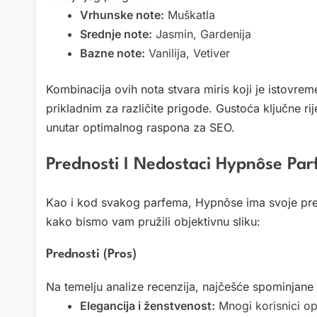
Vrhunske note:
Muškatla
Srednje note:
Jasmin, Gardenija
Bazne note:
Vanilija, Vetiver
Kombinacija ovih nota stvara miris koji je istovreme
prikladnim za različite prigode. Gustoća ključne r
unutar optimalnog raspona za SEO.
Prednosti I Nedostaci Hypnôse Pa
Kao i kod svakog parfema, Hypnôse ima svoje predn
kako bismo vam pružili objektivnu sliku:
Prednosti (Pros)
Na temelju analize recenzija, najčešće spominjan
Elegancija i ženstvenost:
Mnogi korisnici op