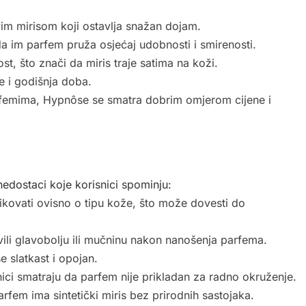
vim mirisom koji ostavlja snažan dojam.
 da im parfem pruža osjećaj udobnosti i smirenosti.
, što znači da miris traje satima na koži.
de i godišnja doba.
femima, Hypnôse se smatra dobrim omjerom cijene i
edostaci koje korisnici spominju:
ikovati ovisno o tipu kože, što može dovesti do
avili glavobolju ili mučninu nakon nanošenja parfema.
 slatkast i opojan.
ici smatraju da parfem nije prikladan za radno okruženje.
rfem ima sintetički miris bez prirodnih sastojaka.