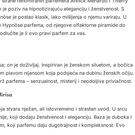
d strane renomiranih parfemera Annick Menardo i Thierry
je poziv na hipnotizirajuću eleganciju i ženstvenost. S
e je postao klasik, iako mišljenja o njemu variraju. U
e Hypnôse parfema, od njegove olfaktorne piramide do
dlučite je li ovo pravi parfem za vas.
; on je doživljaj. Inspiriran je ženskom siluetom, a bočica
om plavom nijansom koja podsjeća na dubinu ženskih očiju.
rž parfema – senzualnost, misterij i neodoljiva privlačnost.
irisa
 stvara nježan, ali istovremeno i strastan uvod. U srcu
ije, koji dodaju ženstvenost i eleganciju. Baza je duboka i
rom, koji parfemu daju dugotrajnost i kompleksnost. Evo