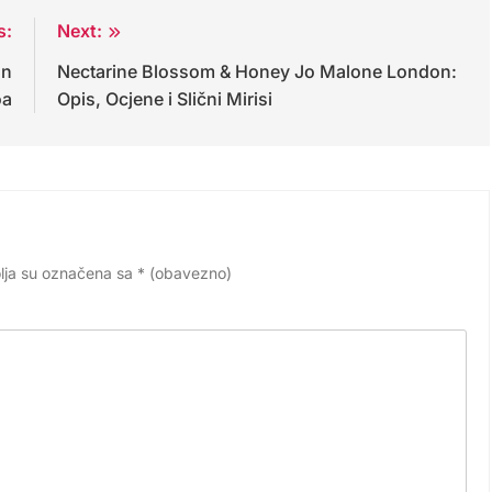
s:
Next:
an
Nectarine Blossom & Honey Jo Malone London:
oa
Opis, Ocjene i Slični Mirisi
lja su označena sa
* (obavezno)