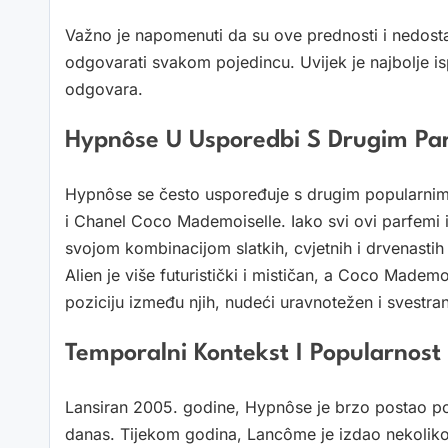
Važno je napomenuti da su ove prednosti i nedostac
odgovarati svakom pojedincu. Uvijek je najbolje is
odgovara.
Hypnôse U Usporedbi S Drugim P
Hypnôse se često uspoređuje s drugim popularnim 
i Chanel Coco Mademoiselle. Iako svi ovi parfemi i
svojom kombinacijom slatkih, cvjetnih i drvenastih n
Alien je više futuristički i mističan, a Coco Mademoi
poziciju između njih, nudeći uravnotežen i svestran
Temporalni Kontekst I Popularnost
Lansiran 2005. godine, Hypnôse je brzo postao po
danas. Tijekom godina, Lancôme je izdao nekolik