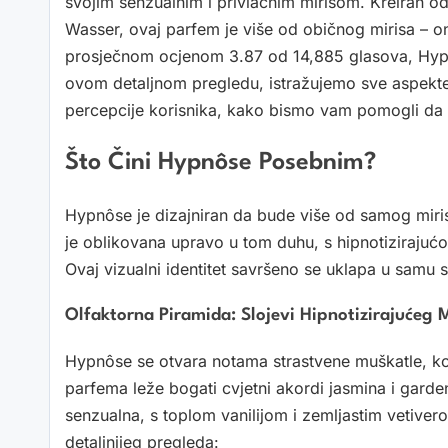
svojim senzualnim i privlačnim mirisom. Kreiran o
Wasser, ovaj parfem je više od običnog mirisa – on 
prosječnom ocjenom 3.87 od 14,885 glasova, Hypnôs
ovom detaljnom pregledu, istražujemo sve aspekt
percepcije korisnika, kako bismo vam pomogli da o
Što Čini Hypnôse Posebnim?
Hypnôse je dizajniran da bude više od samog mirisa
je oblikovana upravo u tom duhu, s hipnotizirajuć
Ovaj vizualni identitet savršeno se uklapa u samu s
Olfaktorna Piramida: Slojevi Hipnotizirajućeg M
Hypnôse se otvara notama strastvene muškatle, koja
parfema leže bogati cvjetni akordi jasmina i garden
senzualna, s toplom vanilijom i zemljastim vetive
detaljnijeg pregleda: