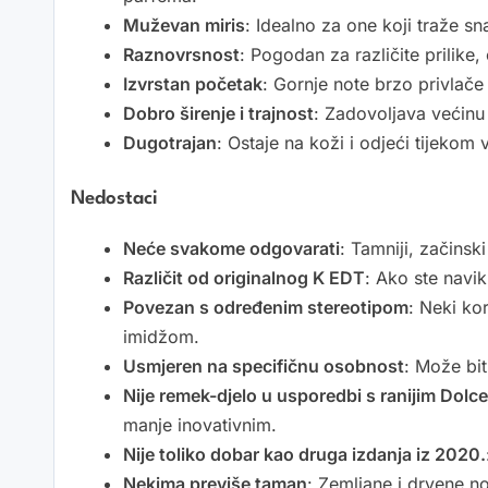
Muževan miris
: Idealno za one koji traže sn
Raznovrsnost
: Pogodan za različite prilike,
Izvrstan početak
: Gornje note brzo privlače
Dobro širenje i trajnost
: Zadovoljava većinu
Dugotrajan
: Ostaje na koži i odjeći tijekom 
Nedostaci
Neće svakome odgovarati
: Tamniji, začinsk
Različit od originalnog K EDT
: Ako ste navik
Povezan s određenim stereotipom
: Neki ko
imidžom.
Usmjeren na specifičnu osobnost
: Može bit
Nije remek-djelo u usporedbi s ranijim Dol
manje inovativnim.
Nije toliko dobar kao druga izdanja iz 2020.
Nekima previše taman
: Zemljane i drvene n