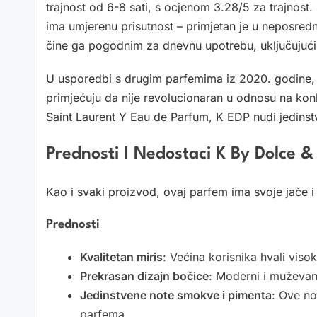
trajnost od 6-8 sati, s ocjenom 3.28/5 za trajnost. 
ima umjerenu prisutnost – primjetan je u neposrednoj
čine ga pogodnim za dnevnu upotrebu, uključujući 
U usporedbi s drugim parfemima iz 2020. godine, 
primjećuju da nije revolucionaran u odnosu na kon
Saint Laurent Y Eau de Parfum, K EDP nudi jedinstve
Prednosti I Nedostaci K By Dolce
Kao i svaki proizvod, ovaj parfem ima svoje jače i 
Prednosti
Kvalitetan miris
: Većina korisnika hvali visok
Prekrasan dizajn bočice
: Moderni i muževan
Jedinstvene note smokve i pimenta
: Ove no
parfema.