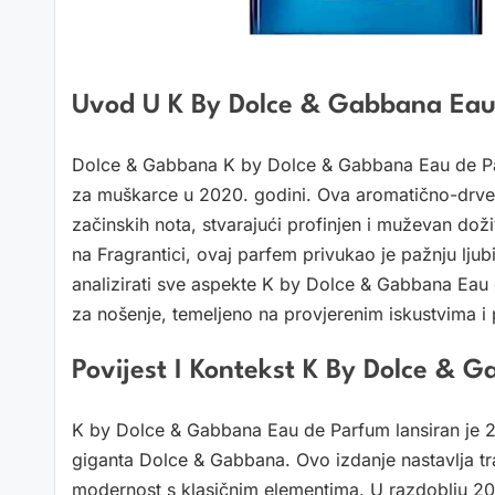
Uvod U K By Dolce & Gabbana Ea
Dolce & Gabbana K by Dolce & Gabbana Eau de Parfu
za muškarce u 2020. godini. Ova aromatično-drven
začinskih nota, stvarajući profinjen i muževan do
na Fragrantici, ovaj parfem privukao je pažnju ljub
analizirati sve aspekte K by Dolce & Gabbana Eau d
za nošenje, temeljeno na provjerenim iskustvima i
Povijest I Kontekst K By Dolce &
K by Dolce & Gabbana Eau de Parfum lansiran je 2
giganta Dolce & Gabbana. Ovo izdanje nastavlja tra
modernost s klasičnim elementima. U razdoblju 20