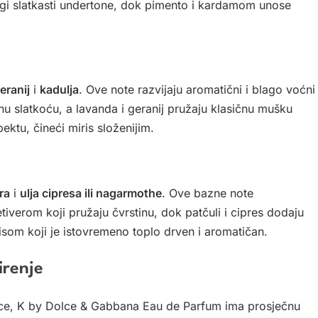
agi slatkasti undertone, dok pimento i kardamom unose
eranij
i
kadulja
. Ove note razvijaju aromatični i blago voćni
u slatkoću, a lavanda i geranij pružaju klasičnu mušku
ktu, čineći miris složenijim.
ra
i
ulja cipresa ili nagarmothe
. Ove bazne note
etiverom koji pružaju čvrstinu, dok patčuli i cipres dodaju
risom koji je istovremeno toplo drven i aromatičan.
irenje
tice, K by Dolce & Gabbana Eau de Parfum ima prosječnu