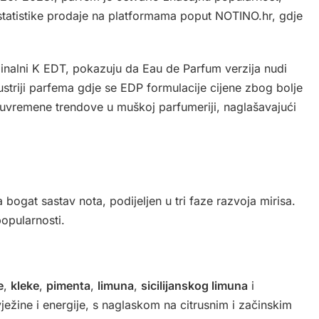
tatistike prodaje na platformama poput NOTINO.hr, gdje
inalni K EDT, pokazuju da Eau de Parfum verzija nudi
 industriji parfema gdje se EDP formulacije cijene zbog bolje
suvremene trendove u muškoj parfumeriji, naglašavajući
ogat sastav nota, podijeljen u tri faze razvoja mirisa.
popularnosti.
e
,
kleke
,
pimenta
,
limuna
,
sicilijanskog limuna
i
ježine i energije, s naglaskom na citrusnim i začinskim