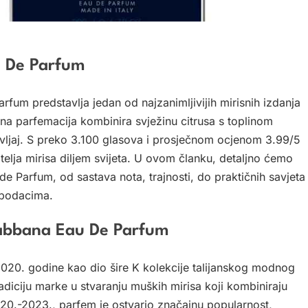
u De Parfum
m predstavlja jedan od najzanimljivijih mirisnih izdanja
a parfemacija kombinira svježinu citrusa s toplinom
življaj. S preko 3.100 glasova i prosječnom ocjenom 3.99/5
itelja mirisa diljem svijeta. U ovom članku, detaljno ćemo
e Parfum, od sastava nota, trajnosti, do praktičnih savjeta
 podacima.
 Gabbana Eau De Parfum
020. godine kao dio šire K kolekcije talijanskog modnog
diciju marke u stvaranju muških mirisa koji kombiniraju
20.-2023., parfem je ostvario značajnu popularnost,