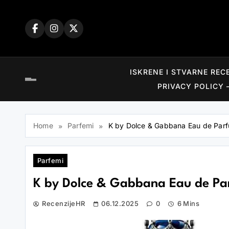
Skip
to
content
ISKRENE I STVARNE REC
PRIVACY POLICY 
Home
Parfemi
K by Dolce & Gabbana Eau de Parfu
Parfemi
K by Dolce & Gabbana Eau de Parf
RecenzijeHR
06.12.2025
0
6 Mins