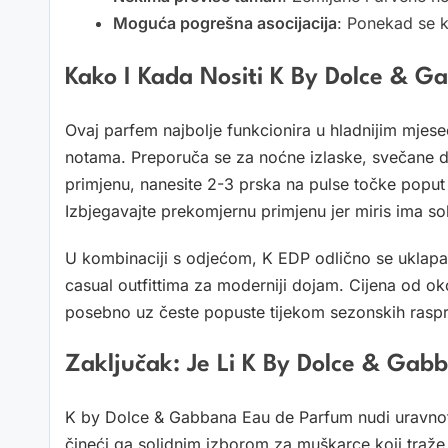
Moguća pogrešna asocijacija
: Ponekad se kr
Kako I Kada Nositi K By Dolce & 
Ovaj parfem najbolje funkcionira u hladnijim mjesec
notama. Preporuča se za noćne izlaske, svečane d
primjenu, nanesite 2-3 prska na pulse točke poput 
Izbjegavajte prekomjernu primjenu jer miris ima sol
U kombinaciji s odjećom, K EDP odlično se uklapa s 
casual outfittima za moderniji dojam. Cijena od 
posebno uz česte popuste tijekom sezonskih rasp
Zaključak: Je Li K By Dolce & Ga
K by Dolce & Gabbana Eau de Parfum nudi uravnote
čineći ga solidnim izborom za muškarce koji traže