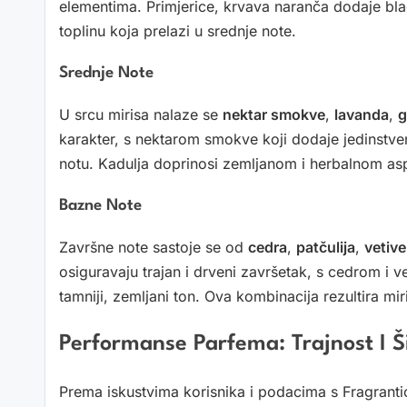
elementima. Primjerice, krvava naranča dodaje bl
toplinu koja prelazi u srednje note.
Srednje Note
U srcu mirisa nalaze se
nektar smokve
,
lavanda
,
g
karakter, s nektarom smokve koji dodaje jedinstven
notu. Kadulja doprinosi zemljanom i herbalnom aspe
Bazne Note
Završne note sastoje se od
cedra
,
patčulija
,
vetive
osiguravaju trajan i drveni završetak, s cedrom i v
tamniji, zemljani ton. Ova kombinacija rezultira mi
Performanse Parfema: Trajnost I Š
Prema iskustvima korisnika i podacima s Fragran