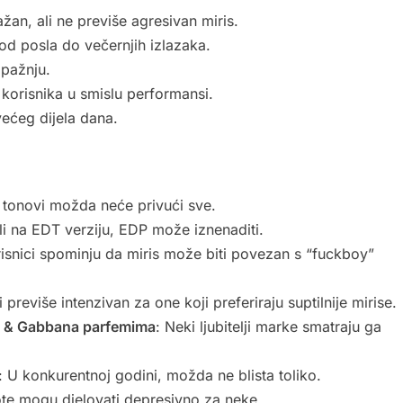
ažan, ali ne previše agresivan miris.
 od posla do večernjih izlazaka.
 pažnju.
 korisnika u smislu performansi.
većeg dijela dana.
i tonovi možda neće privući sve.
li na EDT verziju, EDP može iznenaditi.
risnici spominju da miris može biti povezan s “fuckboy”
i previše intenzivan za one koji preferiraju suptilnije mirise.
ce & Gabbana parfemima
: Neki ljubitelji marke smatraju ga
: U konkurentnoj godini, možda ne blista toliko.
ote mogu djelovati depresivno za neke.