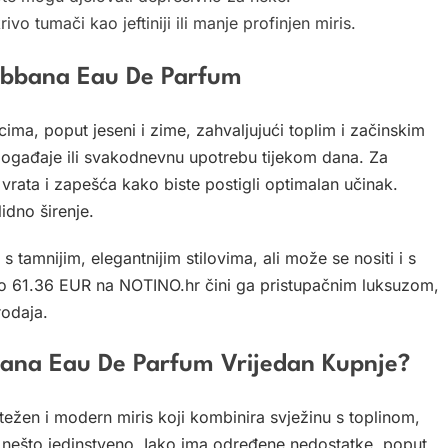
ivo tumači kao jeftiniji ili manje profinjen miris.
Gabbana Eau De Parfum
ima, poput jeseni i zime, zahvaljujući toplim i začinskim
ogađaje ili svakodnevnu upotrebu tijekom dana. Za
vrata i zapešća kako biste postigli optimalan učinak.
idno širenje.
tamnijim, elegantnijim stilovima, ali može se nositi i s
oko 61.36 EUR na NOTINO.hr čini ga pristupačnim luksuzom,
rodaja.
bbana Eau De Parfum Vrijedan Kupnje?
žen i modern miris koji kombinira svježinu s toplinom,
 nešto jedinstveno. Iako ima određene nedostatke, poput