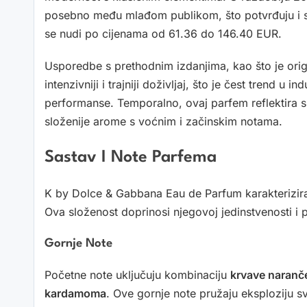
posebno među mlađom publikom, što potvrđuju i s
se nudi po cijenama od 61.36 do 146.40 EUR.
Usporedbe s prethodnim izdanjima, kao što je orig
intenzivniji i trajniji doživljaj, što je čest trend u
performanse. Temporalno, ovaj parfem reflektira 
složenije arome s voćnim i začinskim notama.
Sastav I Note Parfema
K by Dolce & Gabbana Eau de Parfum karakterizira b
Ova složenost doprinosi njegovoj jedinstvenosti i 
Gornje Note
Početne note uključuju kombinaciju
krvave naranč
kardamoma
. Ove gornje note pružaju eksploziju sv