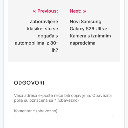
Previous:
Next:
Navigacija
Zaboravljene
Novi Samsung
objava
klasike: što se
Galaxy S26 Ultra:
događa s
Kamera s iznimnim
automobilima iz 80-
napredcima
ih?
ODGOVORI
Vaša adresa e-pošte neće biti objavljena.
Obavezna
Alternative:
polja su označena sa
* (obavezno)
Komentar
* (obavezno)