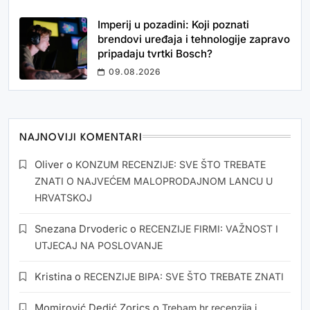
Imperij u pozadini: Koji poznati
brendovi uređaja i tehnologije zapravo
pripadaju tvrtki Bosch?
09.08.2026
NAJNOVIJI KOMENTARI
Oliver
o
KONZUM RECENZIJE: SVE ŠTO TREBATE
ZNATI O NAJVEĆEM MALOPRODAJNOM LANCU U
HRVATSKOJ
Snezana Drvoderic
o
RECENZIJE FIRMI: VAŽNOST I
UTJECAJ NA POSLOVANJE
Kristina
o
RECENZIJE BIPA: SVE ŠTO TREBATE ZNATI
Momirović Dedić Zorics
o
Trebam.hr recenzija i