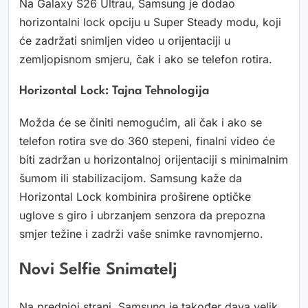
Na Galaxy S26 Ultrau, Samsung je dodao
horizontalni lock opciju u Super Steady modu, koji
će zadržati snimljen video u orijentaciji u
zemljopisnom smjeru, čak i ako se telefon rotira.
Horizontal Lock: Tajna Tehnologija
Možda će se činiti nemogućim, ali čak i ako se
telefon rotira sve do 360 stepeni, finalni video će
biti zadržan u horizontalnoj orijentaciji s minimalnim
šumom ili stabilizacijom. Samsung kaže da
Horizontal Lock kombinira proširene optičke
uglove s giro i ubrzanjem senzora da prepozna
smjer težine i zadrži vaše snimke ravnomjerno.
Novi Selfie Snimatelj
Na prednjoj strani, Samsung je također dava velik