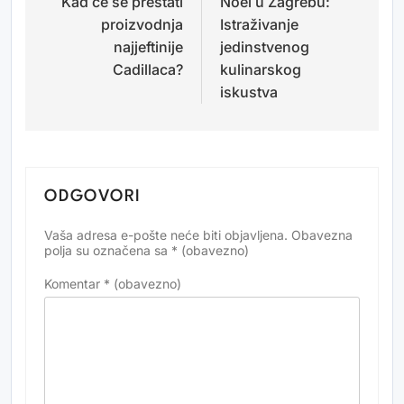
Kad će se prestati
Noel u Zagrebu:
objava
proizvodnja
Istraživanje
najjeftinije
jedinstvenog
Cadillaca?
kulinarskog
iskustva
ODGOVORI
Vaša adresa e-pošte neće biti objavljena.
Obavezna
Alternative:
polja su označena sa
* (obavezno)
Komentar
* (obavezno)