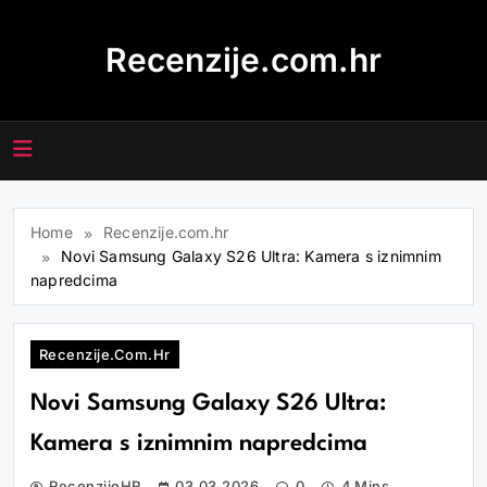
Skip
to
Recenzije.com.hr
content
Home
Recenzije.com.hr
Novi Samsung Galaxy S26 Ultra: Kamera s iznimnim
napredcima
Recenzije.com.hr
Novi Samsung Galaxy S26 Ultra:
Kamera s iznimnim napredcima
RecenzijeHR
03.03.2026
0
4 Mins