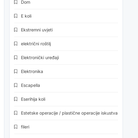
Dom
E koli
Ekstremni uvjeti
električni roštilj
Elektronički uređaji
Elektronika
Escapella
Eserihija koli
Estetske operacije / plastične operacije iskustva
fileri