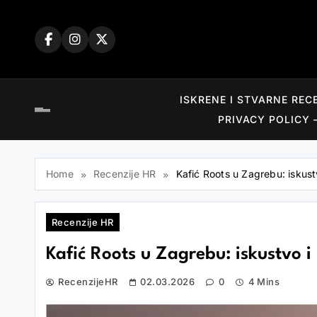
Skip
to
content
ISKRENE I STVARNE REC
PRIVACY POLICY 
Home
Recenzije HR
Kafić Roots u Zagrebu: iskust
Recenzije HR
Kafić Roots u Zagrebu: iskustvo i 
RecenzijeHR
02.03.2026
0
4 Mins