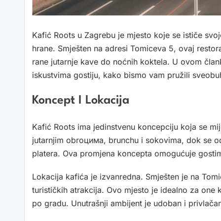
Kafić Roots u Zagrebu je mjesto koje se ističe s
hrane. Smješten na adresi Tomiceva 5, ovaj restora
rane jutarnje kave do noćnih koktela. U ovom člank
iskustvima gostiju, kako bismo vam pružili sveob
Koncept I Lokacija
Kafić Roots ima jedinstvenu koncepciju koja se mij
jutarnjim obroцима, brunchu i sokovima, dok se o
platera. Ova promjena koncepta omogućuje gostima
Lokacija kafića je izvanredna. Smješten je na Tomi
turističkih atrakcija. Ovo mjesto je idealno za one 
po gradu. Unutrašnji ambijent je udoban i privlač