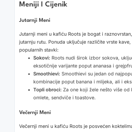
Meniji I Cijenik
Jutarnji Meni
Jutarnji meni u kafiću Roots je bogat i raznovrsta
jutarnju rutu. Ponuda uključuje različite vrste kave
popularnih stavki:
Sokovi:
Roots nudi širok izbor sokova, uklju
eksotičnije varijante poput ananasa i grejpfr
Smoothievi:
Smoothievi su jedan od najpopula
kombinacije poput banana i mlijeka, ali i ek
Topli obroci:
Za one koji žele nešto više od 
omlete, sendviče i toastove.
Večernji Meni
Večernji meni u kafiću Roots je posvećen koktelima,