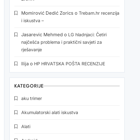
Momirović Dedić Zorics
o
Trebam.hr recenzija
i iskustva –
Jasarevic Mehmed
o
LG hladnjaci: Četiri
najčešća problema i praktični savjeti za
rješavanje
Ilija
o
HP HRVATSKA POŠTA RECENZIJE
KATEGORIJE
aku trimer
Akumulatorski alati iskustva
Alati