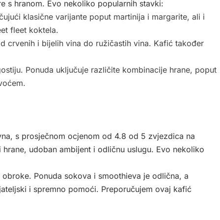
ere s hranom. Evo nekoliko popularnih stavki:
ujući klasične varijante poput martinija i margarite, ali i
et fleet koktela.
d crvenih i bijelih vina do ružičastih vina. Kafić također
ostiju. Ponuda uključuje različite kombinacije hrane, poput
 voćem.
ivna, s prosječnom ocjenom od 4.8 od 5 zvjezdica na
i hrane, udoban ambijent i odličnu uslugu. Evo nekoliko
e obroke. Ponuda sokova i smoothieva je odlična, a
ijateljski i spremno pomoći. Preporučujem ovaj kafić