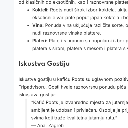
od klasičnih do eksotičnih, kao i raznovrsne platt
Kokteli:
Roots nudi širok izbor koktela, uključ
eksotičnije varijante poput japan koktela i be
Vina:
Ponuda vina uključuje različite sorte, o
nudi raznovrsne vinske plattere.
Plateri:
Plateri s hranom su popularni izbor g
platera s sirom, platera s mesom i platera s
Iskustva Gostiju
Iskustva gostiju u kafiću Roots su uglavnom pozit
Tripadvisoru. Gosti hvale raznovrsnu ponudu pića 
iskustava gostiju:
“Kafić Roots je izvanredno mjesto za jutarnj
ambijent je udoban i privlačan. Osoblje je pr
svima koji traže kvalitetnu jutarnju rutu.”
— Ana, Zagreb