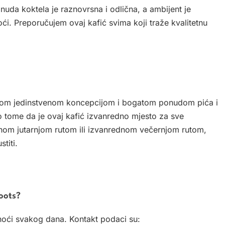
nuda koktela je raznovrsna i odlična, a ambijent je
ći. Preporučujem ovaj kafić svima koji traže kvalitetnu
vojom jedinstvenom koncepcijom i bogatom ponudom pića i
 o tome da je ovaj kafić izvanredno mjesto za sve
itetnom jutarnjom rutom ili izvanrednom večernjom rutom,
titi.
Roots?
i noći svakog dana. Kontakt podaci su: