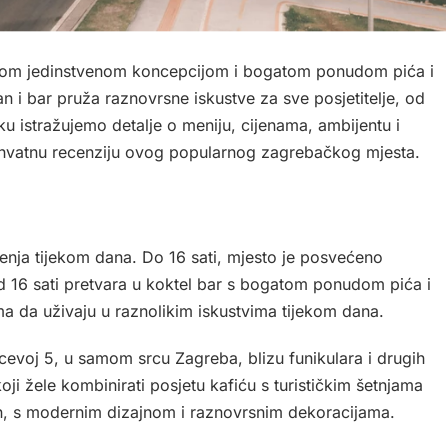
vojom jedinstvenom koncepcijom i bogatom ponudom pića i
n i bar pruža raznovrsne iskustve za sve posjetitelje, od
u istražujemo detalje o meniju, cijenama, ambijentu i
uhvatnu recenziju ovog popularnog zagrebačkog mjesta.
enja tijekom dana. Do 16 sati, mjesto je posvećeno
d 16 sati pretvara u koktel bar s bogatom ponudom pića i
 da uživaju u raznolikim iskustvima tijekom dana.
cevoj 5, u samom srcu Zagreba, blizu funikulara i drugih
koji žele kombinirati posjetu kafiću s turističkim šetnjama
an, s modernim dizajnom i raznovrsnim dekoracijama.