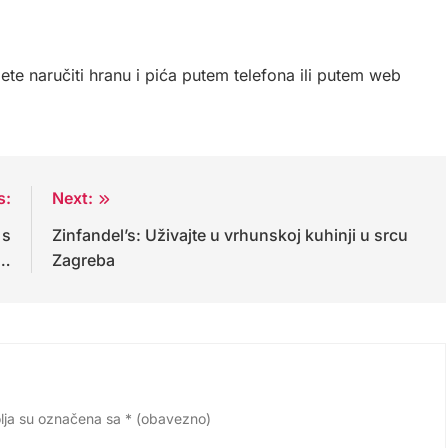
e naručiti hranu i pića putem telefona ili putem web
s:
Next:
 s
Zinfandel’s: Uživajte u vrhunskoj kuhinji u srcu
a…
Zagreba
lja su označena sa
* (obavezno)