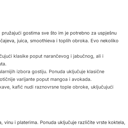
n, pružajući gostima sve što im je potrebno za uspješnu
, čajeva, juica, smoothieva i toplih obroka. Evo nekoliko
čujući klasike poput narančevog i jabučnog, ali i
uta.
rnijih izbora gostiju. Ponuda uključuje klasične
sotičnije varijante poput mangoa i avokada.
kave, kafić nudi raznovrsne tople obroke, uključujući
 vinu i platerima. Ponuda uključuje različite vrste koktela,