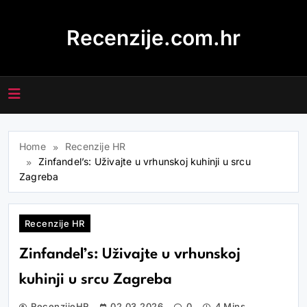
Skip
to
Recenzije.com.hr
content
Home
Recenzije HR
Zinfandel’s: Uživajte u vrhunskoj kuhinji u srcu
Zagreba
Recenzije HR
Zinfandel’s: Uživajte u vrhunskoj
kuhinji u srcu Zagreba
RecenzijeHR
02.03.2026
0
4 Mins