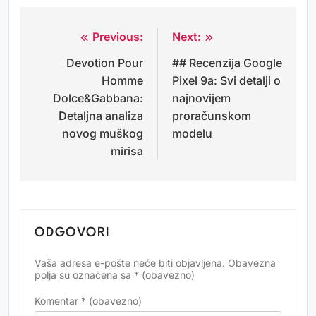
Previous:
Next:
Navigacija
Devotion Pour
## Recenzija Google
objava
Homme
Pixel 9a: Svi detalji o
Dolce&Gabbana:
najnovijem
Detaljna analiza
proračunskom
novog muškog
modelu
mirisa
ODGOVORI
Vaša adresa e-pošte neće biti objavljena.
Obavezna
Alternative:
polja su označena sa
* (obavezno)
Komentar
* (obavezno)