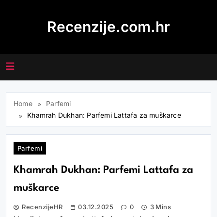
Skip
to
Recenzije.com.hr
content
Home
Parfemi
Khamrah Dukhan: Parfemi Lattafa za muškarce
Parfemi
Khamrah Dukhan: Parfemi Lattafa za
muškarce
RecenzijeHR
03.12.2025
0
3 Mins