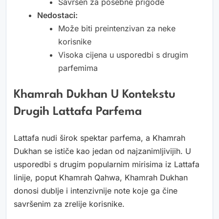
Savršen za posebne prigode
Nedostaci:
Može biti preintenzivan za neke
korisnike
Visoka cijena u usporedbi s drugim
parfemima
Khamrah Dukhan U Kontekstu
Drugih Lattafa Parfema
Lattafa nudi širok spektar parfema, a Khamrah
Dukhan se ističe kao jedan od najzanimljivijih. U
usporedbi s drugim popularnim mirisima iz Lattafa
linije, poput Khamrah Qahwa, Khamrah Dukhan
donosi dublje i intenzivnije note koje ga čine
savršenim za zrelije korisnike.