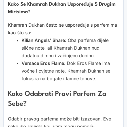
Kako Se Khamrah Dukhan Uspoređuje S Drugim
Mirisima?
Khamrah Dukhan često se uspoređuje s parfemima
kao što su:
Kilian Angels’ Share:
Oba parfema dijele
slične note, ali Khamrah Dukhan nudi
dodatnu dimnu i začinjenu dubinu.
Versace Eros Flame:
Dok Eros Flame ima
voćne i cvjetne note, Khamrah Dukhan se
fokusira na bogate i tamne tonove.
Kako Odabrati Pravi Parfem Za
Sebe?
Odabir pravog parfema može biti izazovan. Evo
nekoliko savjeta koji vam mogu pomoći: