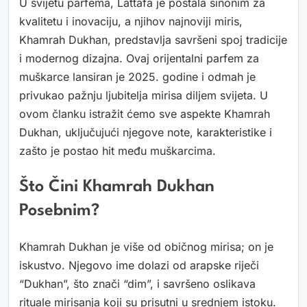
U svijetu parfema, Lattafa je postala sinonim za
kvalitetu i inovaciju, a njihov najnoviji miris,
Khamrah Dukhan, predstavlja savršeni spoj tradicije
i modernog dizajna. Ovaj orijentalni parfem za
muškarce lansiran je 2025. godine i odmah je
privukao pažnju ljubitelja mirisa diljem svijeta. U
ovom članku istražit ćemo sve aspekte Khamrah
Dukhan, uključujući njegove note, karakteristike i
zašto je postao hit među muškarcima.
Što Čini Khamrah Dukhan
Posebnim?
Khamrah Dukhan je više od običnog mirisa; on je
iskustvo. Njegovo ime dolazi od arapske riječi
“Dukhan”, što znači “dim”, i savršeno oslikava
rituale mirisanja koji su prisutni u srednjem istoku.