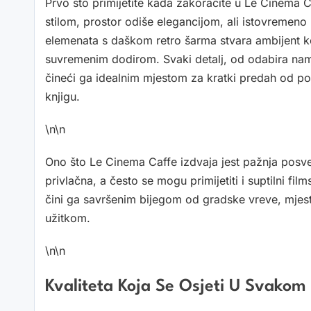
Prvo što primijetite kada zakoračite u Le Cinema Caf
stilom, prostor odiše elegancijom, ali istovremen
elemenata s daškom retro šarma stvara ambijent ko
suvremenim dodirom. Svaki detalj, od odabira namj
čineći ga idealnim mjestom za kratki predah od pos
knjigu.
\n\n
Ono što Le Cinema Caffe izdvaja jest pažnja posveć
privlačna, a često se mogu primijetiti i suptilni fi
čini ga savršenim bijegom od gradske vreve, mjesto
užitkom.
\n\n
Kvaliteta Koja Se Osjeti U Svakom 