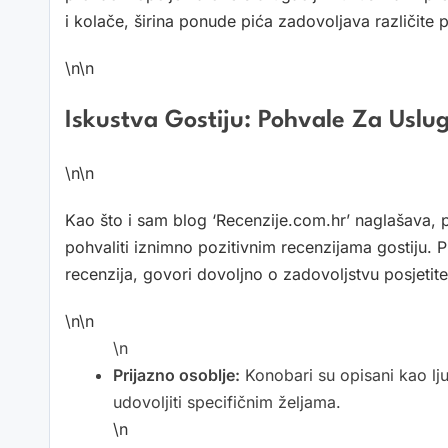
i kolače, širina ponude pića zadovoljava različite 
\n\n
Iskustva Gostiju: Pohvale Za Uslu
\n\n
Kao što i sam blog ‘Recenzije.com.hr’ naglašava, 
pohvaliti iznimno pozitivnim recenzijama gostiju. 
recenzija, govori dovoljno o zadovoljstvu posjetitel
\n\n
\n
Prijazno osoblje:
Konobari su opisani kao ljub
udovoljiti specifičnim željama.
\n