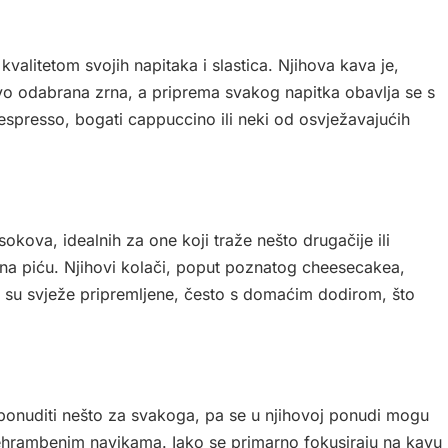
valitetom svojih napitaka i slastica. Njihova kava je,
ivo odabrana zrna, a priprema svakog napitka obavlja se s
i espresso, bogati cappuccino ili neki od osvježavajućih
okova, idealnih za one koji traže nešto drugačije ili
na piću. Njihovi kolači, poput poznatog cheesecakea,
ice su svježe pripremljene, često s domaćim dodirom, što
ponuditi nešto za svakoga, pa se u njihovoj ponudi mogu
prehrambenim navikama. Iako se primarno fokusiraju na kavu