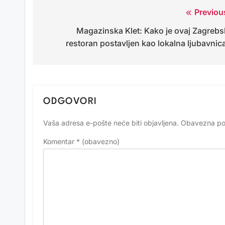
Previou
Navigacija
Magazinska Klet: Kako je ovaj Zagrebs
objava
restoran postavljen kao lokalna ljubavnic
ODGOVORI
Vaša adresa e-pošte neće biti objavljena.
Obavezna po
Alternative:
Komentar
* (obavezno)