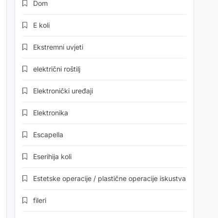
Dom
E koli
Ekstremni uvjeti
električni roštilj
Elektronički uređaji
Elektronika
Escapella
Eserihija koli
Estetske operacije / plastične operacije iskustva
fileri