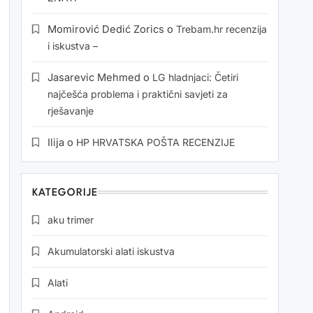
Momirović Dedić Zorics
o
Trebam.hr recenzija
i iskustva –
Jasarevic Mehmed
o
LG hladnjaci: Četiri
najčešća problema i praktični savjeti za
rješavanje
Ilija
o
HP HRVATSKA POŠTA RECENZIJE
KATEGORIJE
aku trimer
Akumulatorski alati iskustva
Alati