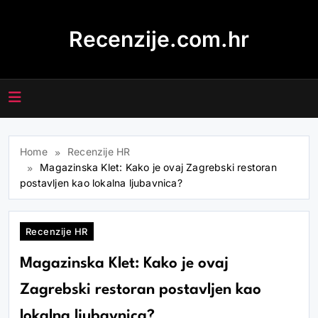
Skip
to
Recenzije.com.hr
content
Home
Recenzije HR
Magazinska Klet: Kako je ovaj Zagrebski restoran
postavljen kao lokalna ljubavnica?
Recenzije HR
Magazinska Klet: Kako je ovaj
Zagrebski restoran postavljen kao
lokalna ljubavnica?