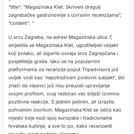
“title”: “Magazinska Klet: Skriveni dragulj
zagrebačke gastronomije s izvrsnim recenzijama”,
“content”: “
U srcu Zagreba, na adresi Magazinska ulica 7,
smjestila se Magazinska Klet, ugostiteljski objekt
koji polako, ali sigurno osvaja srca Zagrepčana i
posjetitelja grada. Iako se na popularnim
platformama za recenzije poput Tripadvisora još
uvijek vodi kao ‘nepotraživani poslovni subjekt’, što
znači da vlasnici još nisu preuzeli upravljanje
svojim profilom, ovaj restoran već bilježi iznimno
pozitivne reakcije. S jednim jedinim, ali izrazito
pohvalnim osvrtom, Magazinska Klet se ističe kao
mjesto koje nudi spoj europske i tradicionalne
hrvatske kuhinje, a sve to po, kako recenzenti