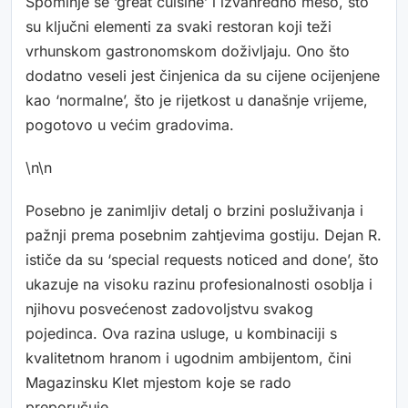
Spominje se ‘great cuisine’ i izvanredno meso, što
su ključni elementi za svaki restoran koji teži
vrhunskom gastronomskom doživljaju. Ono što
dodatno veseli jest činjenica da su cijene ocijenjene
kao ‘normalne’, što je rijetkost u današnje vrijeme,
pogotovo u većim gradovima.
\n\n
Posebno je zanimljiv detalj o brzini posluživanja i
pažnji prema posebnim zahtjevima gostiju. Dejan R.
ističe da su ‘special requests noticed and done’, što
ukazuje na visoku razinu profesionalnosti osoblja i
njihovu posvećenost zadovoljstvu svakog
pojedinca. Ova razina usluge, u kombinaciji s
kvalitetnom hranom i ugodnim ambijentom, čini
Magazinsku Klet mjestom koje se rado
preporučuje.