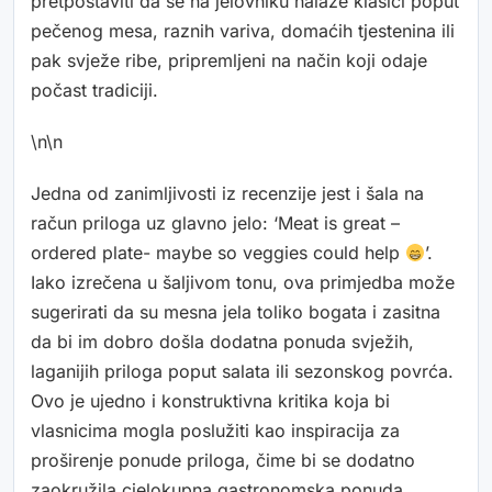
pretpostaviti da se na jelovniku nalaze klasici poput
pečenog mesa, raznih variva, domaćih tjestenina ili
pak svježe ribe, pripremljeni na način koji odaje
počast tradiciji.
\n\n
Jedna od zanimljivosti iz recenzije jest i šala na
račun priloga uz glavno jelo: ‘Meat is great –
ordered plate- maybe so veggies could help
’.
Iako izrečena u šaljivom tonu, ova primjedba može
sugerirati da su mesna jela toliko bogata i zasitna
da bi im dobro došla dodatna ponuda svježih,
laganijih priloga poput salata ili sezonskog povrća.
Ovo je ujedno i konstruktivna kritika koja bi
vlasnicima mogla poslužiti kao inspiracija za
proširenje ponude priloga, čime bi se dodatno
zaokružila cjelokupna gastronomska ponuda.