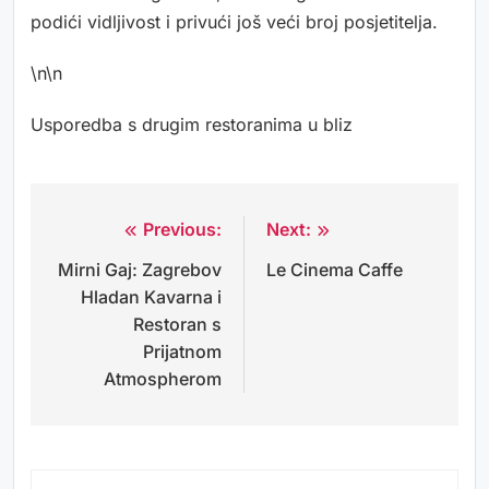
podići vidljivost i privući još veći broj posjetitelja.
\n\n
Usporedba s drugim restoranima u bliz
Previous:
Next:
Navigacija
Mirni Gaj: Zagrebov
Le Cinema Caffe
objava
Hladan Kavarna i
Restoran s
Prijatnom
Atmospherom