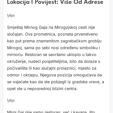
Lokacija I Povijest: Više Od Adrese
\n\n
Smještaj Mirnog Gaja na Mirogojskoj cesti nije
slučajan. Ova prometnica, poznata prvenstveno
kao put prema znamenitom zagrebačkom groblju
Mirogoj, sama po sebi nosi određenu simboliku i
mirnoću. Restoran se savršeno uklopio u takvo
okruženje, nudeći posjetiteljima, bilo da dolaze s
počivališta ili kao slučajni prolaznici, mjesto za
odmor i okrjepu. Njegova pozicija omogućava da
se osjećate kao da ste pobjegli iz gradske vreve, a
opet ste u neposrednoj blizini centra.
\n\n
Mirni Gaj nije samo restoran, već i kavana, što