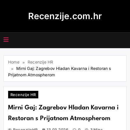
Skip
to
Recenzije.com.hr
content
Home
Recenzije HR
Mirni Gaj: Zagrebov Hladan Kavarna i Restoran s
Prijatnom Atmospherom
Recenzije HR
Mirni Gaj: Zagrebov Hladan Kavarna i
Restoran s Prijatnom Atmospherom
RecenzijeHR
13.03.2026
0
3 Mins