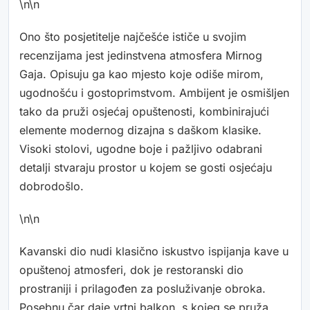
\n\n
Ono što posjetitelje najčešće ističe u svojim
recenzijama jest jedinstvena atmosfera Mirnog
Gaja. Opisuju ga kao mjesto koje odiše mirom,
ugodnošću i gostoprimstvom. Ambijent je osmišljen
tako da pruži osjećaj opuštenosti, kombinirajući
elemente modernog dizajna s daškom klasike.
Visoki stolovi, ugodne boje i pažljivo odabrani
detalji stvaraju prostor u kojem se gosti osjećaju
dobrodošlo.
\n\n
Kavanski dio nudi klasično iskustvo ispijanja kave u
opuštenoj atmosferi, dok je restoranski dio
prostraniji i prilagođen za posluživanje obroka.
Posebnu čar daje vrtni balkon, s kojeg se pruža