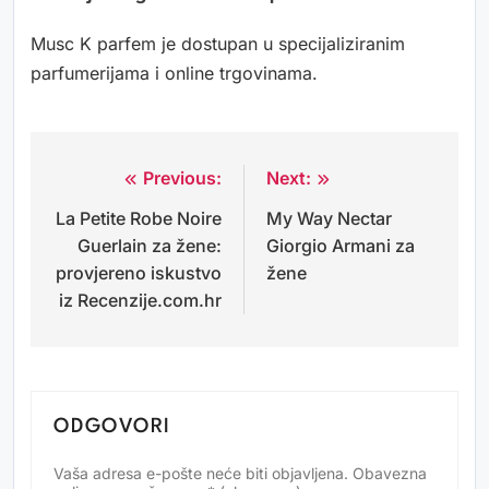
Musc K parfem je dostupan u specijaliziranim
parfumerijama i online trgovinama.
Previous:
Next:
Navigacija
La Petite Robe Noire
My Way Nectar
objava
Guerlain za žene:
Giorgio Armani za
provjereno iskustvo
žene
iz Recenzije.com.hr
ODGOVORI
Vaša adresa e-pošte neće biti objavljena.
Obavezna
Alternative: