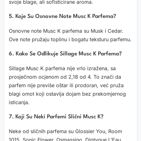
svoje blage, ali sofisticirane aroma.
5. Koje Su Osnovne Note Musc K Parfema?
Osnovne note Musc K parfema su Musk i Cedar.
Ove note pružaju toplinu i bogatu teksturu parfemu.
6. Kako Se Odlikuje Sillage Musc K Parfema?
Sillage Musc K parfema nije vrlo izražena, sa
prosječnom ocjenom od 2,18 od 4. To znači da
parfem nije previše oštar ili prodoran, već pruža
blagi omot koji ostavlja dojam bez prekomjernog
isticanja.
7. Koji Su Neki Parfemi Slični Musc K?
Neke od sličnih parfema su Glossier You, Room
1015, Sonic Flower, Osmassino, Diptyque L’Eau