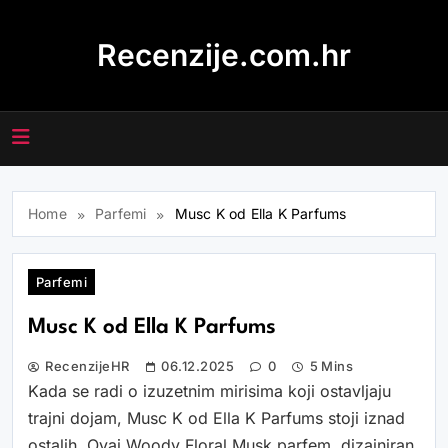
Skip
to
Recenzije.com.hr
content
Home
Parfemi
Musc K od Ella K Parfums
Parfemi
Musc K od Ella K Parfums
RecenzijeHR
06.12.2025
0
5 Mins
Kada se radi o izuzetnim mirisima koji ostavljaju
trajni dojam, Musc K od Ella K Parfums stoji iznad
ostalih. Ovaj Woody Floral Musk parfem, dizajniran