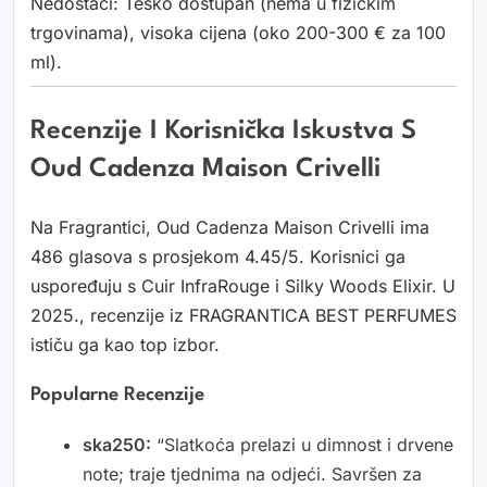
Nedostaci: Teško dostupan (nema u fizičkim
trgovinama), visoka cijena (oko 200-300 € za 100
ml).
Recenzije I Korisnička Iskustva S
Oud Cadenza Maison Crivelli
Na Fragrantici, Oud Cadenza Maison Crivelli ima
486 glasova s prosjekom 4.45/5. Korisnici ga
uspoređuju s Cuir InfraRouge i Silky Woods Elixir. U
2025., recenzije iz FRAGRANTICA BEST PERFUMES
ističu ga kao top izbor.
Popularne Recenzije
ska250:
“Slatkoća prelazi u dimnost i drvene
note; traje tjednima na odjeći. Savršen za