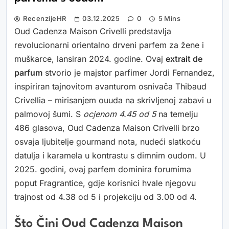
RecenzijeHR
03.12.2025
0
5 Mins
Oud Cadenza Maison Crivelli predstavlja
revolucionarni orientalno drveni parfem za žene i
muškarce, lansiran 2024. godine. Ovaj
extrait de
parfum
stvorio je majstor parfimer Jordi Fernandez,
inspiriran tajnovitom avanturom osnivača Thibaud
Crivellia – mirisanjem ouuda na skrivljenoj zabavi u
palmovoj šumi. S
ocjenom 4.45 od 5
na temelju
486 glasova, Oud Cadenza Maison Crivelli brzo
osvaja ljubitelje gourmand nota, nudeći slatkoću
datulja i karamela u kontrastu s dimnim oudom. U
2025. godini, ovaj parfem dominira forumima
poput Fragrantice, gdje korisnici hvale njegovu
trajnost od 4.38 od 5 i projekciju od 3.00 od 4.
Što Čini Oud Cadenza Maison