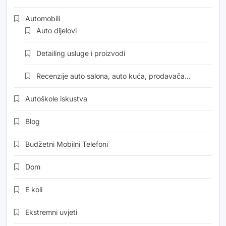
Automobili
Auto dijelovi
Detailing usluge i proizvodi
Recenzije auto salona, auto kuća, prodavača…
Autoškole iskustva
Blog
Budžetni Mobilni Telefoni
Dom
E koli
Ekstremni uvjeti