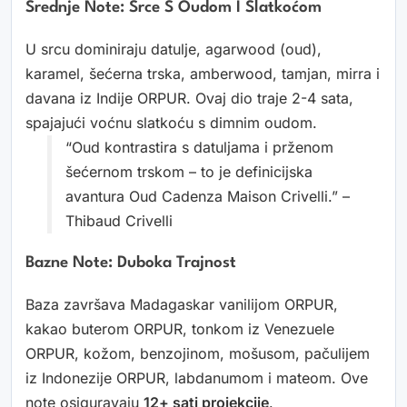
Srednje Note: Srce S Oudom I Slatkoćom
U srcu dominiraju datulje, agarwood (oud),
karamel, šećerna trska, amberwood, tamjan, mirra i
davana iz Indije ORPUR. Ovaj dio traje 2-4 sata,
spajajući voćnu slatkoću s dimnim oudom.
“Oud kontrastira s datuljama i prženom
šećernom trskom – to je definicijska
avantura Oud Cadenza Maison Crivelli.” –
Thibaud Crivelli
Bazne Note: Duboka Trajnost
Baza završava Madagaskar vanilijom ORPUR,
kakao buterom ORPUR, tonkom iz Venezuele
ORPUR, kožom, benzojinom, mošusom, pačulijem
iz Indonezije ORPUR, labdanumom i mateom. Ove
note osiguravaju
12+ sati projekcije
.