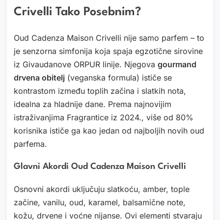
Crivelli Tako Posebnim?
Oud Cadenza Maison Crivelli nije samo parfem – to
je senzorna simfonija koja spaja egzotične sirovine
iz Givaudanove ORPUR linije. Njegova
gourmand
drvena obitelj
(veganska formula) ističe se
kontrastom između toplih začina i slatkih nota,
idealna za hladnije dane. Prema najnovijim
istraživanjima Fragrantice iz 2024., više od 80%
korisnika ističe ga kao jedan od najboljih novih oud
parfema.
Glavni Akordi Oud Cadenza Maison Crivelli
Osnovni akordi uključuju slatkoću, amber, tople
začine, vanilu, oud, karamel, balsamične note,
kožu, drvene i voćne nijanse. Ovi elementi stvaraju