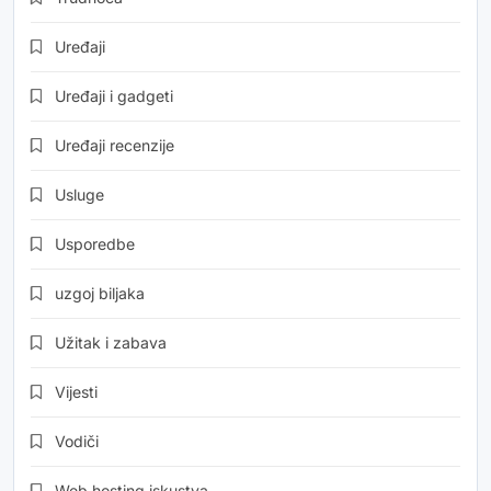
Uređaji
Uređaji i gadgeti
Uređaji recenzije
Usluge
Usporedbe
uzgoj biljaka
Užitak i zabava
Vijesti
Vodiči
Web hosting iskustva