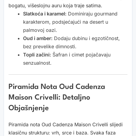
bogatu, višeslojnu auru koja traje satima.
Slatkoća i karamel:
Dominiraju gourmand
karakterom, podsjećajući na desert u
palmovoj oazi.
Oud i amber:
Dodaju dubinu i egzotičnost,
bez prevelike dimnosti.
Topli začini:
Šafran i cimet pojačavaju
senzualnost.
Piramida Nota Oud Cadenza
Maison Crivelli: Detaljno
Objašnjenje
Piramida nota Oud Cadenza Maison Crivelli slijedi
klasičnu strukturu: vrh, srce i baza. Svaka faza