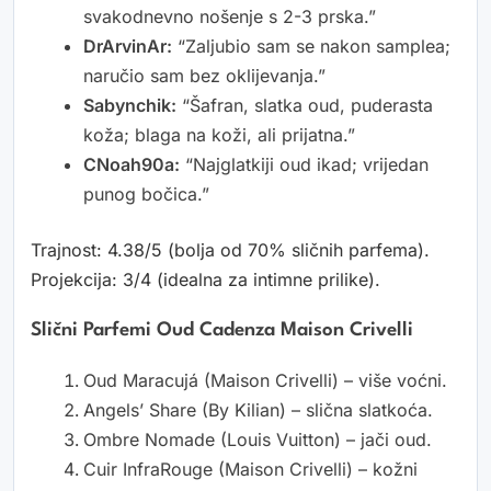
svakodnevno nošenje s 2-3 prska.”
DrArvinAr:
“Zaljubio sam se nakon samplea;
naručio sam bez oklijevanja.”
Sabynchik:
“Šafran, slatka oud, puderasta
koža; blaga na koži, ali prijatna.”
CNoah90a:
“Najglatkiji oud ikad; vrijedan
punog bočica.”
Trajnost: 4.38/5 (bolja od 70% sličnih parfema).
Projekcija: 3/4 (idealna za intimne prilike).
Slični Parfemi Oud Cadenza Maison Crivelli
Oud Maracujá (Maison Crivelli) – više voćni.
Angels’ Share (By Kilian) – slična slatkoća.
Ombre Nomade (Louis Vuitton) – jači oud.
Cuir InfraRouge (Maison Crivelli) – kožni