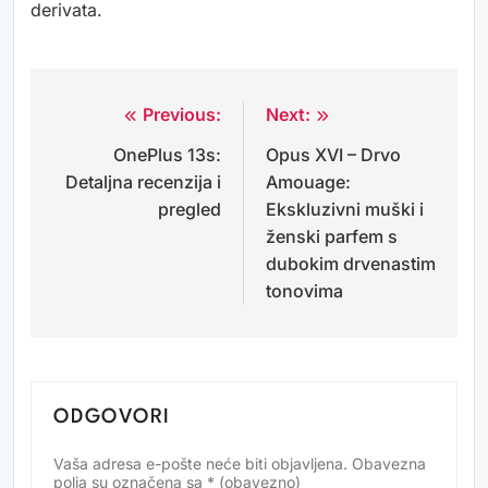
derivata.
Previous:
Next:
Navigacija
OnePlus 13s:
Opus XVI – Drvo
objava
Detaljna recenzija i
Amouage:
pregled
Ekskluzivni muški i
ženski parfem s
dubokim drvenastim
tonovima
ODGOVORI
Vaša adresa e-pošte neće biti objavljena.
Obavezna
Alternative:
polja su označena sa
* (obavezno)