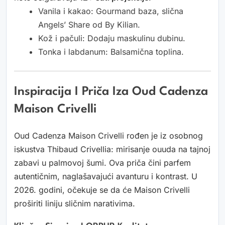
Vanila i kakao: Gourmand baza, slična
Angels’ Share od By Kilian.
Kož i pačuli: Dodaju maskulinu dubinu.
Tonka i labdanum: Balsamična toplina.
Inspiracija I Priča Iza Oud Cadenza
Maison Crivelli
Oud Cadenza Maison Crivelli rođen je iz osobnog
iskustva Thibaud Crivellia: mirisanje ouuda na tajnoj
zabavi u palmovoj šumi. Ova priča čini parfem
autentičnim, naglašavajući avanturu i kontrast. U
2026. godini, očekuje se da će Maison Crivelli
proširiti liniju sličnim narativima.