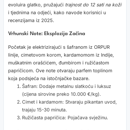
evoluira glatko, pružajući
trajnost do 12 sati na koži
i tjednima na odjeći, kako navode korisnici u
recenzijama iz 2025.
Vrhunski Note: Eksplozija Začina
Početak je elektrizirajući s šafranom iz ORPUR
linije, cimetovom korom, kardamomom iz Indije,
muškatnim orašćićem, đumbirom i ružičastom
papričicom. Ove note otvaraju parfem toplinom
koja podsjeća na istočnjačke bazare.
Šafran: Dodaje metalnu slatkoću i luksuz
(cijena sirovine preko 10.000 €/kg).
Cimet i kardamom: Stvaraju pikantan uvod,
trajaju 15-30 minuta.
Ružičasta papričica: Pojačava svježinu.