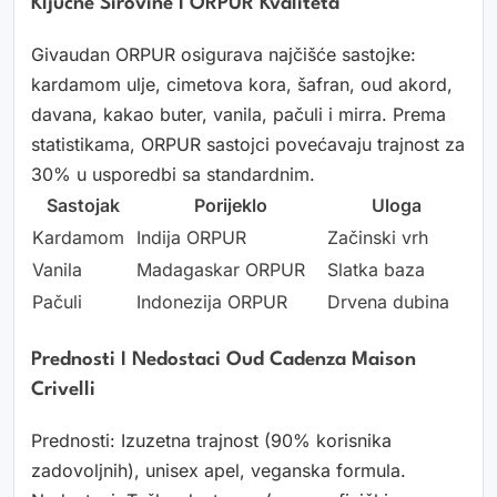
Ključne Sirovine I ORPUR Kvaliteta
Givaudan ORPUR osigurava najčišće sastojke:
kardamom ulje, cimetova kora, šafran, oud akord,
davana, kakao buter, vanila, pačuli i mirra. Prema
statistikama, ORPUR sastojci povećavaju trajnost za
30% u usporedbi sa standardnim.
Sastojak
Porijeklo
Uloga
Kardamom
Indija ORPUR
Začinski vrh
Vanila
Madagaskar ORPUR
Slatka baza
Pačuli
Indonezija ORPUR
Drvena dubina
Prednosti I Nedostaci Oud Cadenza Maison
Crivelli
Prednosti: Izuzetna trajnost (90% korisnika
zadovoljnih), unisex apel, veganska formula.