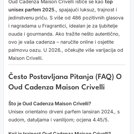
Oud Cadenza Maison Crivelli ističe se kao
top
unisex parfem 2025.
, spajajući luksuz, trajnost i
jedinstvenu priču. S više od 486 pozitivnih glasova
i nagradama u Fragrantici, idealan je za ljubitelje
ouuda i gourmanda. Ako tražite nešto autentično,
ovo je vaša cadenza – naručite online i osjetite
palmovu oazu. U 2026., očekujte više varijacija od
Maison Crivelli.
Često Postavljana Pitanja (FAQ) O
Oud Cadenza Maison Crivelli
Što je Oud Cadenza Maison Crivelli?
Unisex orientalno drveni parfem lansiran 2024., s
oudom, datuljama i vanilijom; ocjena 4.45/5.
Koji je trajnost Oud Cadenza Maison Crivelli?