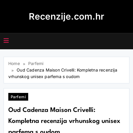
Skip
to
Recenzije.com.hr
content
Home
Parfemi
Oud Cadenza Maison Crivelli: Kompletna recenzija
vrhunskog unisex parfema s oudom
Parfemi
Oud Cadenza Maison Crivelli:
Kompletna recenzija vrhunskog unisex
parfema s oudom