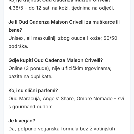
4.38/5 – do 12 sati na koži, tjednima na odjeći.
Je li Oud Cadenza Maison Crivelli za muškarce ili
žene?
Unisex, ali maskuliniji zbog ouuda i kože; 50/50
podrška.
Gdje kupiti Oud Cadenza Maison Crivelli?
Online (3 ponude), nije u fizičkim trgovinama;
pazite na duplikate.
Koji su slični parfemi?
Oud Maracujá, Angels’ Share, Ombre Nomade – svi
s gourmand oudom.
Je li vegan?
Da, potpuno veganska formula bez životinjskih