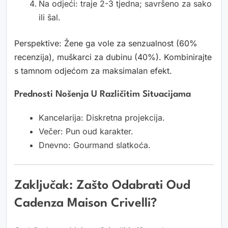
Na odjeći: traje 2-3 tjedna; savršeno za sako
ili šal.
Perspektive: Žene ga vole za senzualnost (60%
recenzija), muškarci za dubinu (40%). Kombinirajte
s tamnom odjećom za maksimalan efekt.
Prednosti Nošenja U Različitim Situacijama
Kancelarija: Diskretna projekcija.
Večer: Pun oud karakter.
Dnevno: Gourmand slatkoća.
Zaključak: Zašto Odabrati Oud
Cadenza Maison Crivelli?