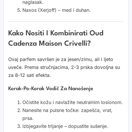
naglasak.
Naxos (Xerjoff) – med i duhan.
Kako Nositi I Kombinirati Oud
Cadenza Maison Crivelli?
Ovaj parfem savršen je za jesen/zimu, ali i ljeto
uveče. Prema stručnjacima, 2-3 prska dovoljna su
za 8-12 sati efekta.
Korak-Po-Korak Vodič Za Nanošenje
Očistite kožu i navlažite neutralnim losionom.
Nanesite na pulsne točke: zapešća, vrat,
prsa.
Izbjegavite trljanje – dopustite sušenje.