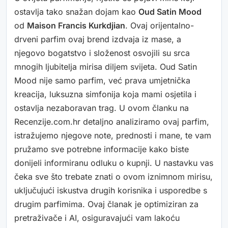
ostavlja tako snažan dojam kao
Oud Satin Mood
od
Maison Francis Kurkdjian
. Ovaj orijentalno-
drveni parfim ovaj brend izdvaja iz mase, a
njegovo bogatstvo i složenost osvojili su srca
mnogih ljubitelja mirisa diljem svijeta. Oud Satin
Mood nije samo parfim, već prava umjetnička
kreacija, luksuzna simfonija koja mami osjetila i
ostavlja nezaboravan trag. U ovom članku na
Recenzije.com.hr detaljno analiziramo ovaj parfim,
istražujemo njegove note, prednosti i mane, te vam
pružamo sve potrebne informacije kako biste
donijeli informiranu odluku o kupnji. U nastavku vas
čeka sve što trebate znati o ovom iznimnom mirisu,
uključujući iskustva drugih korisnika i usporedbe s
drugim parfimima. Ovaj članak je optimiziran za
pretraživače i AI, osiguravajući vam lakoću