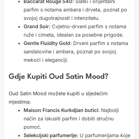
Baccarat Rouge 540:
Slatki i orijentalni
parfim s notama ambera i drveta, poznat po
svojoj dugotrajnosti i intenzitetu.
Grand Soir:
Cvjetno-drveni parfim s notama
ruže i cimeta, idealan za posebne prigode.
Gentle Fluidity Gold:
Drveni parfim s notama
sandalovine i ambera, poznat po svojoj
mekoći i eleganciji.
Gdje Kupiti Oud Satin Mood?
Oud Satin Mood možete kupiti u sljedećim
mjestima:
Maison Francis Kurkdjian butici:
Najbolji
način za iskusiti parfim i dobiti stručnu
pomoć.
Selekcijski parfumerije:
U parfumerijama koje