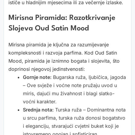
ističe u hladnijim mjesecima ili za večernje izlaske.
Mirisna Piramida: Razotkrivanje
Slojeva Oud Satin Mood
Mirisna piramida je ključna za razumijevanje
kompleksnosti i razvoja parfima. Kod Oud Satin
Mood, piramida je iznimno bogata i slojevita, što
doprinosi njegovoj jedinstvenosti:
Gornje note:
Bugarska ruža, ljubičica, jagoda
– Ove svježe i voćne note pružaju uvod u
miris, dajući mu živahnost i blagi slatko-
voćni karakter.
Srednja nota:
Turska ruža – Dominantna nota
u srcu parfima, turska ruža donosi bogatstvo
i eleganciju, stvarajući cvjetni buket koji je
istovremeno opojan i sofisticiran.