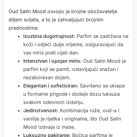
Oud Satin Mood osvojio je brojne obožavatelje
diljem svijeta, a to je zahvaljujući brojnim
prednostima:
Izuzbna dugotrajnost:
Parfim se zadržava na
koži i odjeći dulje vrijeme, osiguravajući da
vas miris prati cijeli dan.
Intenzivan i opojan miris:
Oud Satin Mood je
parfim koji se pamti, ostavljajući snažan i
nezaboravan dojam.
Elegantan i sofisticiran:
Savršeno se uklapa
u formalne prigode i dodaje dozu luksuza
svakom odevnom izdanju.
Jedinstvenost:
Kombinacija ruže, oud-a i
vanilije je rijetka i originalna, što Oud Satin
Mood izdvaja iz mase.
Luksuzno pakiranje:
Bočica parfima je