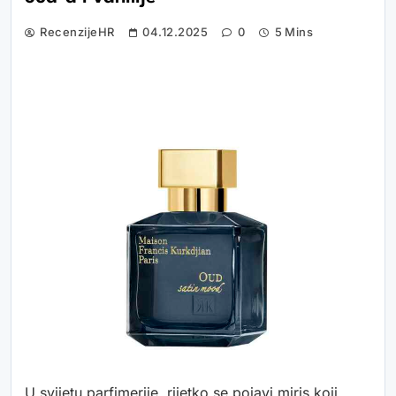
RecenzijeHR
04.12.2025
0
5 Mins
U svijetu parfimerije, rijetko se pojavi miris koji