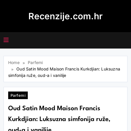
Skip
to
Recenzije.com.hr
content
Home
Parfemi
Oud Satin Mood Maison Francis Kurkdjian: Luksuzna
simfonija ruže, oud-a i vanilije
Parfemi
Oud Satin Mood Maison Francis
Kurkdjian: Luksuzna simfonija ruže,
oud-a i vanilije