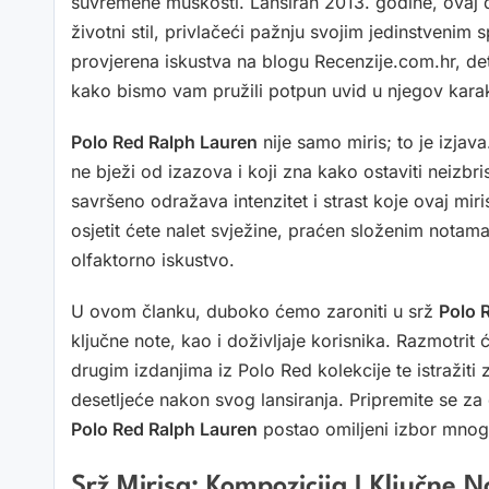
suvremene muškosti. Lansiran 2013. godine, ovaj 
životni stil, privlačeći pažnju svojim jedinstvenim 
provjerena iskustva na blogu Recenzije.com.hr, de
kako bismo vam pružili potpun uvid u njegov karak
Polo Red Ralph Lauren
nije samo miris; to je izjav
ne bježi od izazova i koji zna kako ostaviti neizbri
savršeno odražava intenzitet i strast koje ovaj mi
osjetit ćete nalet svježine, praćen složenim notama
olfaktorno iskustvo.
U ovom članku, duboko ćemo zaroniti u srž
Polo 
ključne note, kao i doživljaje korisnika. Razmotrit
drugim izdanjima iz Polo Red kolekcije te istražiti
desetljeće nakon svog lansiranja. Pripremite se za
Polo Red Ralph Lauren
postao omiljeni izbor mnog
Srž Mirisa: Kompozicija I Ključne N