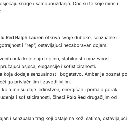
osjećaju snage i samopouzdanja. One su te koje mirisu
.
lo Red Ralph Lauren
otkriva svoje duboke, senzualne i
otrajnost i “rep”, ostavljajući nezaboravan dojam.
enih nota koje daju toplinu, stabilnost i muževnost.
užajući osjećaj elegancije i sofisticiranosti.
ta koja dodaje senzualnost i bogatstvo. Amber je poznat po
i ga privlačnijim i zavodljivijim.
a koja mirisu daje jedinstven, energičan i pomalo gorak
đenja i sofisticiranosti, čineći
Polo Red
drugačijim od
an i senzualan trag koji ostaje na koži satima, ostavljajući