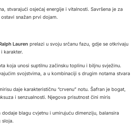
, stvarajući osjećaj energije i vitalnosti. Savršena je za
s ostavi snažan prvi dojam.
Ralph Lauren
prelazi u svoju srčanu fazu, gdje se otkrivaju
i karakter.
a koja unosi suptilnu začinsku toplinu i biljnu svježinu.
vajućim svojstvima, a u kombinaciji s drugim notama stvara
irisu daje karakterističnu “crvenu” notu. Šafran je bogat,
ksuza i senzualnosti. Njegova prisutnost čini miris
 dodaje blagu cvjetnu i umirujuću dimenziju, balansira
 sloja.