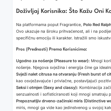
Doživljaj Korisnika: Što Kažu Oni Ko
Na platformama poput Fragrantice,
Polo Red Ralp
Ovo ukazuje na široku prihvaćenost, ali i na podijelj
specifičnu emociju ili karakter. Istražili smo iskust
Pros (Prednosti) Prema Korisnicima:
Ugodno za nošenje (Pleasure to wear):
Mnogi kori
nošenje. Njegova svježina i energija čine ga idealn
Svježi nalet citrusa na otvaranju (Fresh burst of ci
kao osvježavajuće i privlačne, postavljajući pozitiv
Seksi i otmjen (Sexy and classy):
Kombinacija zači
senzualnosti i sofisticiranosti koji mnogi smatraju 
Prepoznatljiv drveno-začinski miris (Distinctive 
miris, mnogi ga vide kao jedinstvenog u svojoj kat