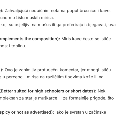
):
Zahvaljujući neobičnim notama poput brusnice i kave,
unom tržištu muških mirisa.
oji su osjetljivi na mošus ili ga preferiraju izbjegavati, ova
complements the composition):
Miris kave često se ističe
ost i toplinu.
):
Ovo je zanimljiv proturječni komentar, jer mnogi ističu
u percepciji mirisa na različitim tipovima kože ili na
 (Better suited for high schoolers or short dates):
Neki
ompleksan za starije muškarce ili za formalnije prigode, što
 spicy or hot as advertised):
Iako je svrstan u začinske