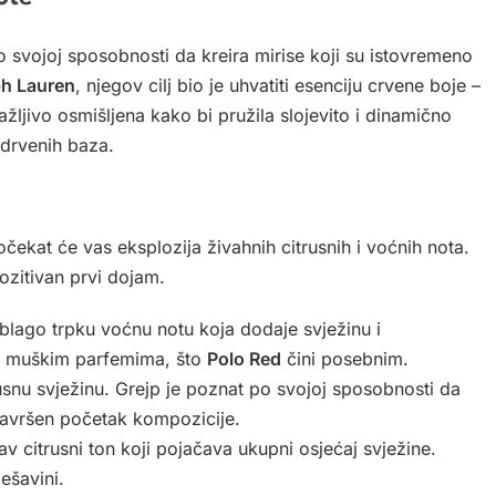
o svojoj sposobnosti da kreira mirise koji su istovremeno
ph Lauren
, njegov cilj bio je uhvatiti esenciju crvene boje –
pažljivo osmišljena kako bi pružila slojevito i dinamično
 drvenih baza.
očekat će vas eksplozija živahnih citrusnih i voćnih nota.
ozitivan prvi dojam.
lago trpku voćnu notu koja dodaje svježinu i
k u muškim parfemima, što
Polo Red
čini posebnim.
snu svježinu. Grejp je poznat po svojoj sposobnosti da
 savršen početak kompozicije.
av citrusni ton koji pojačava ukupni osjećaj svježine.
ešavini.