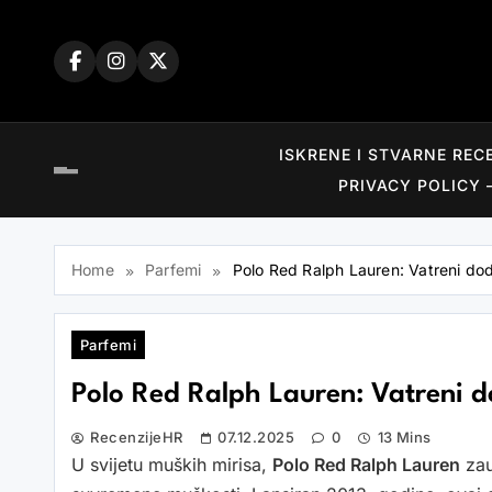
Skip
to
content
ISKRENE I STVARNE REC
PRIVACY POLICY 
Home
Parfemi
Polo Red Ralph Lauren: Vatreni do
Parfemi
Polo Red Ralph Lauren: Vatreni d
RecenzijeHR
07.12.2025
0
13 Mins
U svijetu muških mirisa,
Polo Red Ralph Lauren
zau