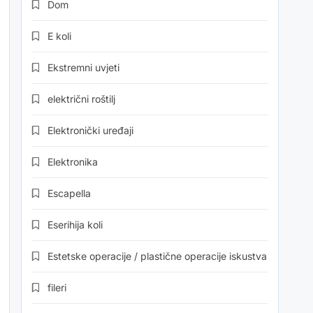
Dom
E koli
Ekstremni uvjeti
električni roštilj
Elektronički uređaji
Elektronika
Escapella
Eserihija koli
Estetske operacije / plastične operacije iskustva
fileri