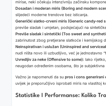
mirise, neki očekuju intenzivniju začinsku komponentu
Dosadan i moderan miris (Boring and modern scen
slijedeći moderne trendove bez isticanja.
Generički slatko-crveni miris (Generic candy-red s
previše sladak i umjetan, podsjećajući na sintetičk
Previše sladak i sintetički (Too sweet and syntheti
zabrinutost zbog pretjerane slatkoće i kemijskog 
Neinspirativan i uslužan (Uninspired and serviceab
nudi ništa novo ili uzbudljivo, već je jednostavno “
Uvredljiv za neke (Offensive to some):
Iako rijetko
neugodan određenim osobama, što je subjektivna re
Važno je napomenuti da su
pros i cons generirani
uvijek je preporučljivo isprobati miris na vlastitoj k
Statistike I Performanse: Koliko Traj