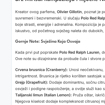
Kreator ovog parfema,
Olivier Gillotin
, poznat je p
suvremeni i bezvremenski. U slučaju
Polo Red Ral
boje strasti, energije i adrenalina. Kompozicija je 
iskustvo, od početnog svježeg naleta do dubokih,
Gornje Note: Svježina Koja Osvaja
Kada prvi put poprskate
Polo Red Ralph Lauren
, d
Ove note su dizajnirane da probude čula i stvore p
Crvena brusnica (Cranberry):
Unosi neočekivanu, b
intrigantnost. Brusnica je rijetko korišten sastoja
Grejp (Grapefruit):
Dodaje dominantnu, sočnu citru
osvježi i podigne raspoloženje, a ovdje služi kao
Talijanski limun (Italian Lemon):
Pruža oštar, iskrič
Njegova kiselost dodaje kompleksnost citrusnoj mj