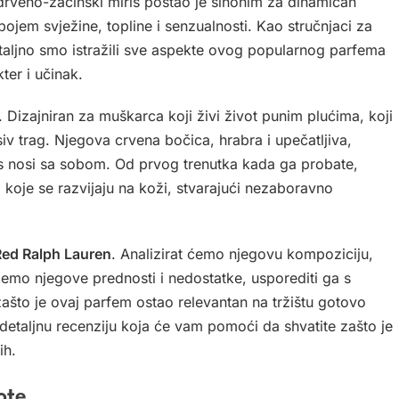
drveno-začinski miris postao je sinonim za dinamičan
spojem svježine, topline i senzualnosti. Kao stručnjaci za
taljno smo istražili sve aspekte ovog popularnog parfema
ter i učinak.
a. Dizajniran za muškarca koji živi život punim plućima, koji
siv trag. Njegova crvena bočica, hrabra i upečatljiva,
ris nosi sa sobom. Od prvog trenutka kada ga probate,
 koje se razvijaju na koži, stvarajući nezaboravno
Red Ralph Lauren
. Analizirat ćemo njegovu kompoziciju,
 ćemo njegove prednosti i nedostatke, usporediti ga s
 zašto je ovaj parfem ostao relevantan na tržištu gotovo
 detaljnu recenziju koja će vam pomoći da shvatite zašto je
ih.
ote