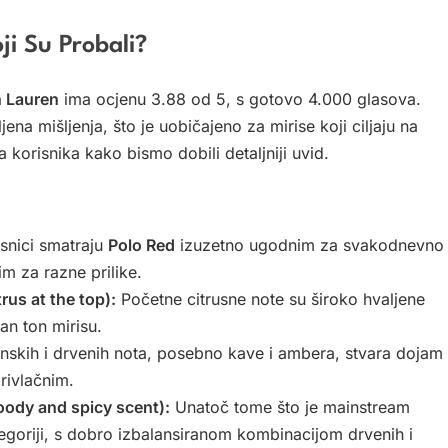
ji Su Probali?
h Lauren
ima ocjenu 3.88 od 5, s gotovo 4.000 glasova.
ena mišljenja, što je uobičajeno za mirise koji ciljaju na
va korisnika kako bismo dobili detaljniji uvid.
snici smatraju
Polo Red
izuzetno ugodnim za svakodnevno
im za razne prilike.
trus at the top):
Početne citrusne note su široko hvaljene
an ton mirisu.
nskih i drvenih nota, posebno kave i ambera, stvara dojam
privlačnim.
woody and spicy scent):
Unatoč tome što je mainstream
egoriji, s dobro izbalansiranom kombinacijom drvenih i