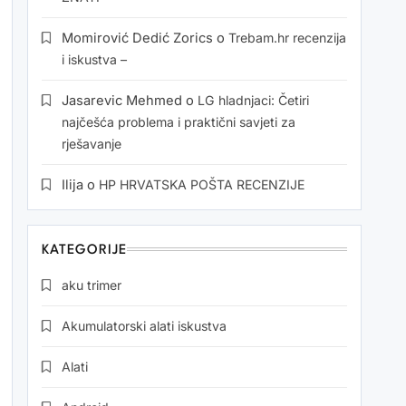
Momirović Dedić Zorics
o
Trebam.hr recenzija
i iskustva –
Jasarevic Mehmed
o
LG hladnjaci: Četiri
najčešća problema i praktični savjeti za
rješavanje
Ilija
o
HP HRVATSKA POŠTA RECENZIJE
KATEGORIJE
aku trimer
Akumulatorski alati iskustva
Alati