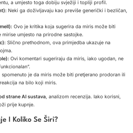
, a umjesto toga dobiju svježiji i topliji profil.
t):
Neki ga doživljavaju kao previše generički i bezličan,
mell):
Ovo je kritika koja sugerira da miris može biti
e mirise umjesto na prirodne sastojke.
c):
Slično prethodnom, ova primjedba ukazuje na
dojma.
le):
Ovi komentari sugeriraju da miris, iako ugodan, ne
funkcionalan”.
, spomenuto je da miris može biti pretjerano prodoran ili
akcija na bilo koji miris.
 od strane AI sustava
, analizom recenzija. Iako korisni,
oži prije kupnje.
e I Koliko Se Širi?