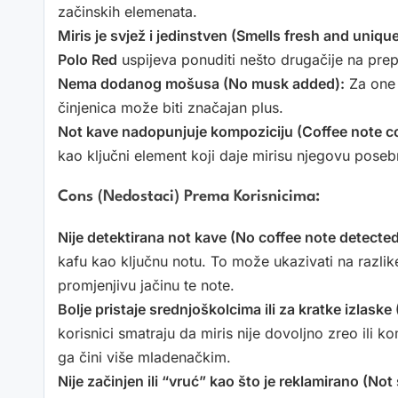
začinskih elemenata.
Miris je svjež i jedinstven (Smells fresh and unique
Polo Red
uspijeva ponuditi nešto drugačije na prep
Nema dodanog mošusa (No musk added):
Za one k
činjenica može biti značajan plus.
Not kave nadopunjuje kompoziciju (Coffee note 
kao ključni element koji daje mirisu njegovu posebn
Cons (Nedostaci) Prema Korisnicima:
Nije detektirana not kave (No coffee note detected
kafu kao ključnu notu. To može ukazivati na razlike 
promjenjivu jačinu te note.
Bolje pristaje srednjoškolcima ili za kratke izlaske
korisnici smatraju da miris nije dovoljno zreo ili k
ga čini više mladenačkim.
Nije začinjen ili “vruć” kao što je reklamirano (Not