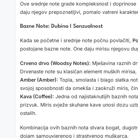
Ove srednje note grade kompleksnost i doprinose 
daju njegov prepoznatljivi, pomalo vatreni karakter
Bazne Note: Dubina I Senzualnost
Kada se početne i srednje note počnu povlačiti,
Po
postojane bazne note. One daju mirisu njegovu dug
Crveno drvo (Woodsy Notes):
Mješavina raznih drv
Drvenaste note su klasičan element muških mirisa, pr
Amber (Amber):
Topla, smolasta i blago slatka no
svojoj sposobnosti da omekša i zaokruži miris, čineć
Kava (Coffee):
Jedna od najistaknutijih baznih not
prizvuk. Miris svježe skuhane kave unosi dozu uzbu
ostalih.
Kombinacija ovih baznih nota stvara bogat, dugotraj
dojam samouvjerenog i strastvenog muškarca.