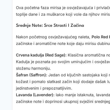
Ova početna faza mirisa je osvježavajuća i privlačna
toplije dane i za muškarce koji vole da njihov miri
Srednje Note: Srce Strasti I Začina
Nakon početnog osvježavajućeg naleta,
Polo Red 
začinske i aromatične note koje daju mirisu dubinu 
Crvena kadulja (Red Sage):
Klasična aromatična not
Kadulja je poznata po svojim umirujućim i osvježa
složenu harmoniju.
Šafran (Saffron):
Jedan od ključnih sastojaka koji m
kožast i pomalo slatkast začin koji dodaje dašak lu
jedinstvenim i prepoznatljivim.
Lavanda (Lavender):
Iako manje istaknuta, lavanda
začinske note i doprinosi ukupnoj svježini srednjeg