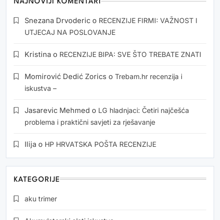
NAJNOVIJI KOMENTARI
Snezana Drvoderic
o
RECENZIJE FIRMI: VAŽNOST I
UTJECAJ NA POSLOVANJE
Kristina
o
RECENZIJE BIPA: SVE ŠTO TREBATE ZNATI
Momirović Dedić Zorics
o
Trebam.hr recenzija i
iskustva –
Jasarevic Mehmed
o
LG hladnjaci: Četiri najčešća
problema i praktični savjeti za rješavanje
Ilija
o
HP HRVATSKA POŠTA RECENZIJE
KATEGORIJE
aku trimer