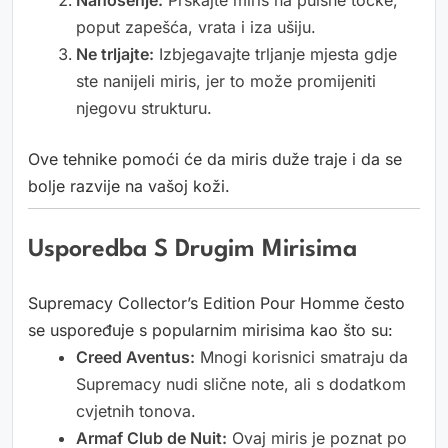
Nanošenje:
Prskajte miris na pulsne točke,
poput zapešća, vrata i iza ušiju.
Ne trljajte:
Izbjegavajte trljanje mjesta gdje
ste nanijeli miris, jer to može promijeniti
njegovu strukturu.
Ove tehnike pomoći će da miris duže traje i da se
bolje razvije na vašoj koži.
Usporedba S Drugim Mirisima
Supremacy Collector’s Edition Pour Homme često
se uspoređuje s popularnim mirisima kao što su:
Creed Aventus:
Mnogi korisnici smatraju da
Supremacy nudi slične note, ali s dodatkom
cvjetnih tonova.
Armaf Club de Nuit:
Ovaj miris je poznat po