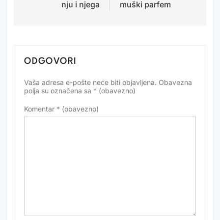
nju i njega
muški parfem
ODGOVORI
Vaša adresa e-pošte neće biti objavljena.
Obavezna
Alternative:
polja su označena sa
* (obavezno)
Komentar
* (obavezno)