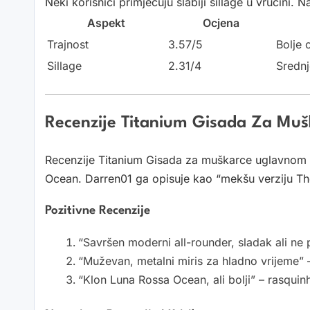
Neki korisnici primjećuju slabiji sillage u vrućini.
Aspekt
Ocjena
Trajnost
3.57/5
Bolje 
Sillage
2.31/4
Srednj
Recenzije Titanium Gisada Za Mušk
Recenzije Titanium Gisada za muškarce uglavnom s
Ocean. Darren01 ga opisuje kao “mekšu verziju T
Pozitivne Recenzije
“Savršen moderni all-rounder, sladak ali ne
“Muževan, metalni miris za hladno vrijeme” 
“Klon Luna Rossa Ocean, ali bolji” – rasquin