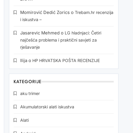
Momirović Dedić Zorics
o
Trebam.hr recenzija
i iskustva –
Jasarevic Mehmed
o
LG hladnjaci: Četiri
najčešća problema i praktični savjeti za
rješavanje
Ilija
o
HP HRVATSKA POŠTA RECENZIJE
KATEGORIJE
aku trimer
Akumulatorski alati iskustva
Alati