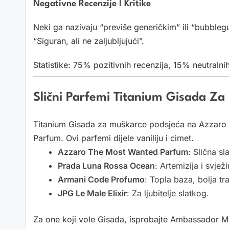
Negativne Recenzije I Kritike
Neki ga nazivaju “previše generičkim” ili “bubb
“Siguran, ali ne zaljubljujući”.
Statistike: 75% pozitivnih recenzija, 15% neutraln
Slični Parfemi Titanium Gisada Za
Titanium Gisada za muškarce podsjeća na Azzaro
Parfum. Ovi parfemi dijele vaniliju i cimet.
Azzaro The Most Wanted Parfum
: Slična sl
Prada Luna Rossa Ocean
: Artemizija i svjež
Armani Code Profumo
: Topla baza, bolja tra
JPG Le Male Elixir
: Za ljubitelje slatkog.
Za one koji vole Gisada, isprobajte Ambassador Me