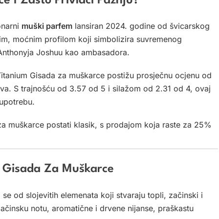
e I Zašto Privlači Pažnju?
onarni
muški parfem
lansiran 2024. godine od švicarskog
rim, moćnim profilom koji simbolizira suvremenog
 Anthonyja Joshuu kao ambasadora.
 Titanium Gisada za muškarce postižu prosječnu ocjenu od
va. S trajnošću od 3.57 od 5 i silažom od 2.31 od 4, ovaj
upotrebu.
za muškarce postati klasik, s prodajom koja raste za 25%
m Gisada Za Muškarce
e od slojevitih elemenata koji stvaraju topli, začinski i
 začinsku notu, aromatične i drvene nijanse, praškastu