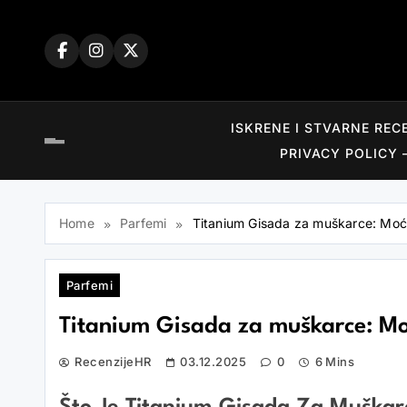
Skip
to
content
ISKRENE I STVARNE REC
PRIVACY POLICY 
Home
Parfemi
Titanium Gisada za muškarce: Moćni
Parfemi
Titanium Gisada za muškarce: Moć
RecenzijeHR
03.12.2025
0
6 Mins