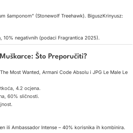
legum šamponom” (Stonewolf Treehawk). BiguszKrinyusz:
ih, 10% negativnih (podaci Fragrantica 2025).
 Muškarce: Što Preporučiti?
 The Most Wanted, Armani Code Absolu i JPG Le Male Le
atkoća, 4.2 ocjena.
ina, 60% sličnosti.
jnost.
n ili Ambassador Intense – 40% korisnika ih kombinira.