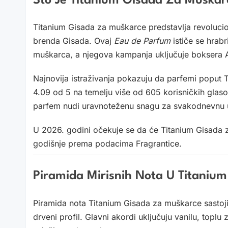
Što Je Titanium Gisada Za Muškarc
Titanium Gisada za muškarce predstavlja revoluci
brenda Gisada. Ovaj
Eau de Parfum
ističe se hrab
muškarca, a njegova kampanja uključuje boksera
Najnovija istraživanja pokazuju da parfemi poput
4.09 od 5 na temelju više od 605 korisničkih glaso
parfem nudi uravnoteženu snagu za svakodnevnu 
U 2026. godini očekuje se da će Titanium Gisada 
godišnje prema podacima Fragrantice.
Piramida Mirisnih Nota U Titaniu
Piramida nota Titanium Gisada za muškarce sastoji s
drveni profil. Glavni akordi uključuju vanilu, toplu