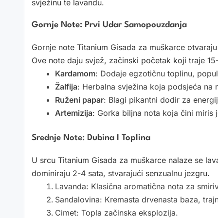
svježinu te lavandu.
Gornje Note: Prvi Udar Samopouzdanja
Gornje note Titanium Gisada za muškarce otvaraju
Ove note daju svjež, začinski početak koji traje 15
Kardamom
: Dodaje egzotičnu toplinu, pop
Žalfija
: Herbalna svježina koja podsjeća na 
Ruženi papar
: Blagi pikantni dodir za energij
Artemizija
: Gorka biljna nota koja čini miris
Srednje Note: Dubina I Toplina
U srcu Titanium Gisada za muškarce nalaze se lava
dominiraju 2-4 sata, stvarajući senzualnu jezgru.
Lavanda: Klasična aromatična nota za smiriva
Sandalovina: Kremasta drvenasta baza, traj
Cimet: Topla začinska eksplozija.