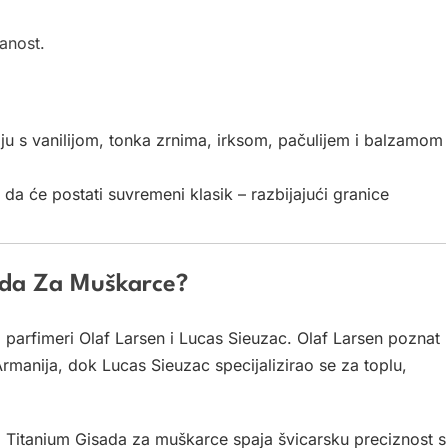
anost.
u s vanilijom, tonka zrnima, irksom, pačulijem i balzamom
a će postati suvremeni klasik – razbijajući granice
sada Za Muškarce?
 parfimeri Olaf Larsen i Lucas Sieuzac. Olaf Larsen poznat
manija, dok Lucas Sieuzac specijalizirao se za toplu,
 Titanium Gisada za muškarce spaja švicarsku preciznost s