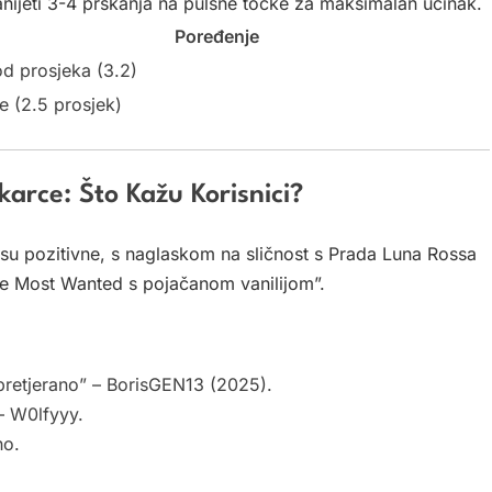
 Nanijeti 3-4 prskanja na pulsne točke za maksimalan učinak.
Poređenje
od prosjeka (3.2)
e (2.5 prosjek)
arce: Što Kažu Korisnici?
u pozitivne, s naglaskom na sličnost s Prada Luna Rossa
he Most Wanted s pojačanom vanilijom”.
 pretjerano” – BorisGEN13 (2025).
– W0lfyyy.
ho.