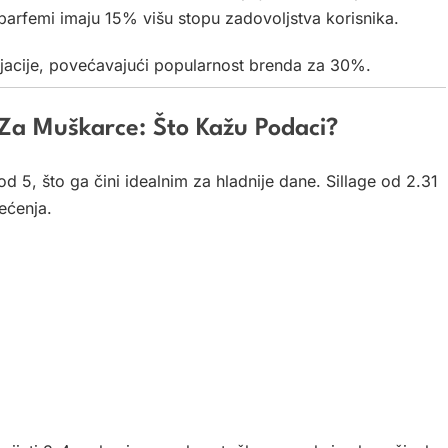
 parfemi imaju 15% višu stopu zadovoljstva korisnika.
rijacije, povećavajući popularnost brenda za 30%.
a Za Muškarce: Što Kažu Podaci?
d 5, što ga čini idealnim za hladnije dane. Sillage od 2.31
ećenja.