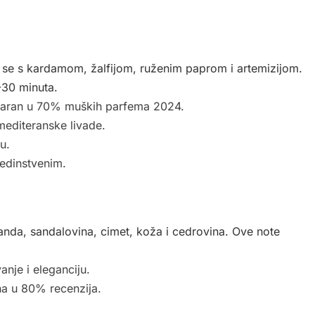
 se s kardamom, žalfijom, ruženim paprom i artemizijom.
-30 minuta.
ularan u 70% muških parfema 2024.
mediteranske livade.
u.
 jedinstvenim.
nda, sandalovina, cimet, koža i cedrovina. Ove note
nje i eleganciju.
na u 80% recenzija.