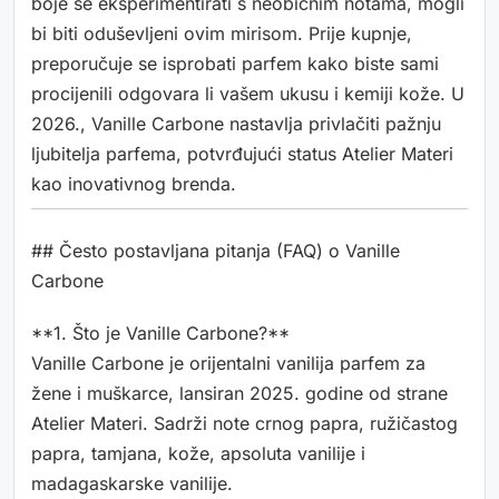
boje se eksperimentirati s neobičnim notama, mogli
bi biti oduševljeni ovim mirisom. Prije kupnje,
preporučuje se isprobati parfem kako biste sami
procijenili odgovara li vašem ukusu i kemiji kože. U
2026., Vanille Carbone nastavlja privlačiti pažnju
ljubitelja parfema, potvrđujući status Atelier Materi
kao inovativnog brenda.
## Često postavljana pitanja (FAQ) o Vanille
Carbone
**1. Što je Vanille Carbone?**
Vanille Carbone je orijentalni vanilija parfem za
žene i muškarce, lansiran 2025. godine od strane
Atelier Materi. Sadrži note crnog papra, ružičastog
papra, tamjana, kože, apsoluta vanilije i
madagaskarske vanilije.