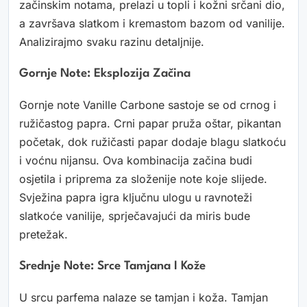
začinskim notama, prelazi u topli i kožni srčani dio,
a završava slatkom i kremastom bazom od vanilije.
Analizirajmo svaku razinu detaljnije.
Gornje Note: Eksplozija Začina
Gornje note Vanille Carbone sastoje se od crnog i
ružičastog papra. Crni papar pruža oštar, pikantan
početak, dok ružičasti papar dodaje blagu slatkoću
i voćnu nijansu. Ova kombinacija začina budi
osjetila i priprema za složenije note koje slijede.
Svježina papra igra ključnu ulogu u ravnoteži
slatkoće vanilije, sprječavajući da miris bude
pretežak.
Srednje Note: Srce Tamjana I Kože
U srcu parfema nalaze se tamjan i koža. Tamjan