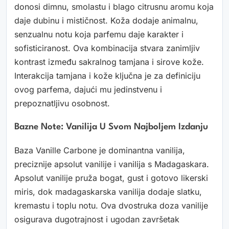
donosi dimnu, smolastu i blago citrusnu aromu koja
daje dubinu i mističnost. Koža dodaje animalnu,
senzualnu notu koja parfemu daje karakter i
sofisticiranost. Ova kombinacija stvara zanimljiv
kontrast između sakralnog tamjana i sirove kože.
Interakcija tamjana i kože ključna je za definiciju
ovog parfema, dajući mu jedinstvenu i
prepoznatljivu osobnost.
Bazne Note: Vanilija U Svom Najboljem Izdanju
Baza Vanille Carbone je dominantna vanilija,
preciznije apsolut vanilije i vanilija s Madagaskara.
Apsolut vanilije pruža bogat, gust i gotovo likerski
miris, dok madagaskarska vanilija dodaje slatku,
kremastu i toplu notu. Ova dvostruka doza vanilije
osigurava dugotrajnost i ugodan završetak