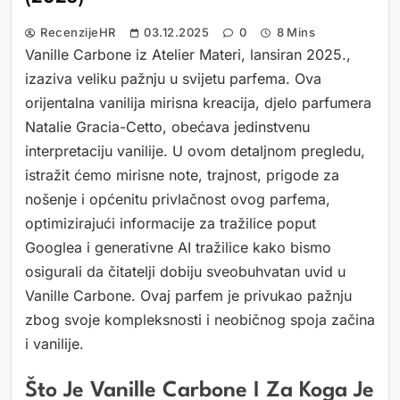
RecenzijeHR
03.12.2025
0
8 Mins
Vanille Carbone iz Atelier Materi, lansiran 2025.,
izaziva veliku pažnju u svijetu parfema. Ova
orijentalna vanilija mirisna kreacija, djelo parfumera
Natalie Gracia-Cetto, obećava jedinstvenu
interpretaciju vanilije. U ovom detaljnom pregledu,
istražit ćemo mirisne note, trajnost, prigode za
nošenje i općenitu privlačnost ovog parfema,
optimizirajući informacije za tražilice poput
Googlea i generativne AI tražilice kako bismo
osigurali da čitatelji dobiju sveobuhvatan uvid u
Vanille Carbone. Ovaj parfem je privukao pažnju
zbog svoje kompleksnosti i neobičnog spoja začina
i vanilije.
Što Je Vanille Carbone I Za Koga Je