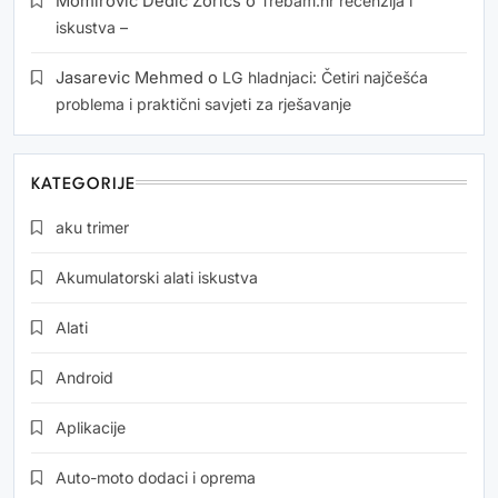
Momirović Dedić Zorics
o
Trebam.hr recenzija i
iskustva –
Jasarevic Mehmed
o
LG hladnjaci: Četiri najčešća
problema i praktični savjeti za rješavanje
KATEGORIJE
aku trimer
Akumulatorski alati iskustva
Alati
Android
Aplikacije
Auto-moto dodaci i oprema