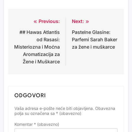
Previous:
Next:
Navigacija
## Hawas Atlantis
Pastelne Glasine:
objava
od Rasasi:
Parfemi Sarah Baker
Misteriozna i Moćna
za žene i muškarce
Aromatizacija za
Žene i Muškarce
ODGOVORI
Vaša adresa e-pošte neće biti objavljena.
Obavezna
Alternative:
polja su označena sa
* (obavezno)
Komentar
* (obavezno)