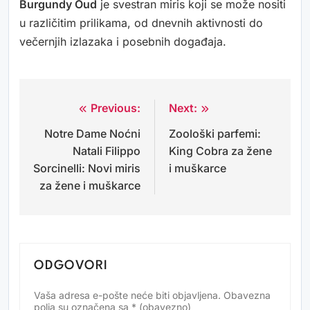
Burgundy Oud
je svestran miris koji se može nositi
u različitim prilikama, od dnevnih aktivnosti do
večernjih izlazaka i posebnih događaja.
Previous:
Next:
Navigacija
Notre Dame Noćni
Zoološki parfemi:
objava
Natali Filippo
King Cobra za žene
Sorcinelli: Novi miris
i muškarce
za žene i muškarce
ODGOVORI
Vaša adresa e-pošte neće biti objavljena.
Obavezna
Alternative:
polja su označena sa
* (obavezno)