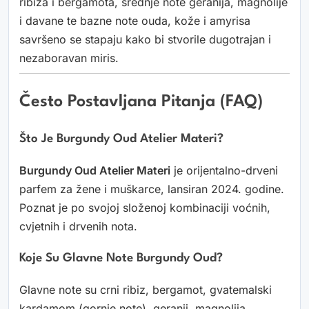
ribiza i bergamota, srednje note geranija, magnolije
i davane te bazne note ouda, kože i amyrisa
savršeno se stapaju kako bi stvorile dugotrajan i
nezaboravan miris.
Često Postavljana Pitanja (FAQ)
Što Je Burgundy Oud Atelier Materi?
Burgundy Oud Atelier Materi
je orijentalno-drveni
parfem za žene i muškarce, lansiran 2024. godine.
Poznat je po svojoj složenoj kombinaciji voćnih,
cvjetnih i drvenih nota.
Koje Su Glavne Note Burgundy Oud?
Glavne note su crni ribiz, bergamot, gvatemalski
kardamom (gornje note), geranij, magnolija,