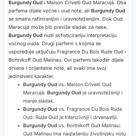
Burgundy Oud
i Maison Crivelli Oud Maracujá. Oba
parfema dijele voćne i oud note, ali
Burgundy Oud
se smatra rafiniranijim i uravnoteženijim. Dok Oud
Maracujá može biti previše sladak za neke,
Burgundy Oud
nudi sofisticiraniju interpretaciju
voćnog ouda. Drugi parfemi s kojima se
uspoređuje uključuju Fragrance Du Bois Rude Oud i
Bortnikoff Oud Malinau. Ovi parfemi također dijele
drvene i orijentalne note, ali svaki ima svoj
jedinstveni karakter.
Burgundy Oud
vs. Maison Crivelli Oud
Maracujá:
Burgundy Oud
je uravnoteženiji i
manje sladak.
Burgundy Oud
vs. Fragrance Du Bois Rude
Oud: Rude Oud je intenzivniji i drvenastiji.
Burgundy Oud
vs. Bortnikoff Oud Malinau:
Oud Malinau ima naglašeniju životinjsku notu.