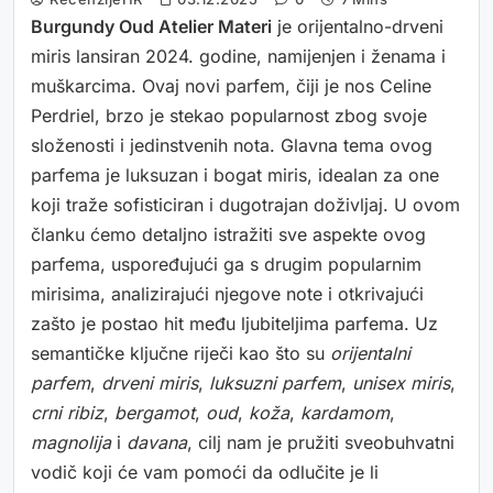
Burgundy Oud Atelier Materi
je orijentalno-drveni
miris lansiran 2024. godine, namijenjen i ženama i
muškarcima. Ovaj novi parfem, čiji je nos Celine
Perdriel, brzo je stekao popularnost zbog svoje
složenosti i jedinstvenih nota. Glavna tema ovog
parfema je luksuzan i bogat miris, idealan za one
koji traže sofisticiran i dugotrajan doživljaj. U ovom
članku ćemo detaljno istražiti sve aspekte ovog
parfema, uspoređujući ga s drugim popularnim
mirisima, analizirajući njegove note i otkrivajući
zašto je postao hit među ljubiteljima parfema. Uz
semantičke ključne riječi kao što su
orijentalni
parfem
,
drveni miris
,
luksuzni parfem
,
unisex miris
,
crni ribiz
,
bergamot
,
oud
,
koža
,
kardamom
,
magnolija
i
davana
, cilj nam je pružiti sveobuhvatni
vodič koji će vam pomoći da odlučite je li