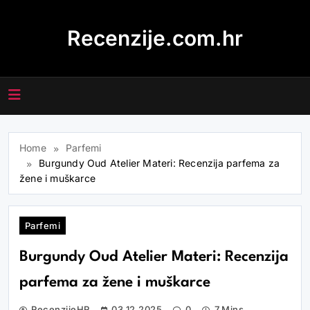
Skip
to
Recenzije.com.hr
content
Home
Parfemi
Burgundy Oud Atelier Materi: Recenzija parfema za
žene i muškarce
Parfemi
Burgundy Oud Atelier Materi: Recenzija
parfema za žene i muškarce
RecenzijeHR
03.12.2025
0
7 Mins