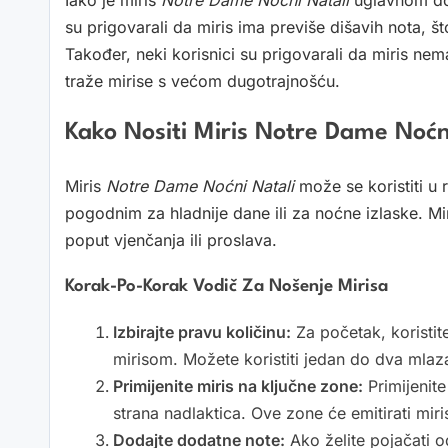
su prigovarali da miris ima previše dišavih nota, št
Također, neki korisnici su prigovarali da miris ne
traže mirise s većom dugotrajnošću.
Kako Nositi Miris Notre Dame Noćn
Miris
Notre Dame Noćni Natali
može se koristiti u r
pogodnim za hladnije dane ili za noćne izlaske. Mi
poput vjenčanja ili proslava.
Korak-Po-Korak Vodič Za Nošenje Mirisa
Izbirajte pravu količinu:
Za početak, koristit
mirisom. Možete koristiti jedan do dva mlaza,
Primijenite miris na ključne zone:
Primijenite
strana nadlaktica. Ove zone će emitirati miris
Dodajte dodatne note:
Ako želite pojačati o