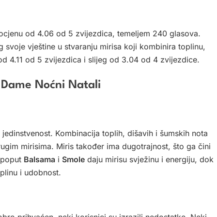
ocjenu od 4.06 od 5 zvijezdica, temeljem 240 glasova.
 svoje vještine u stvaranju mirisa koji kombinira toplinu,
d 4.11 od 5 zvijezdica i slijeg od 3.04 od 4 zvijezdice.
e Dame Noćni Natali
jedinstvenost. Kombinacija toplih, dišavih i šumskih nota
drugim mirisima. Miris također ima dugotrajnost, što ga čini
 poput
Balsama
i
Smole
daju mirisu svježinu i energiju, dok
plinu i udobnost.
ro prihvaćen, neki korisnici su izrazili nedostatke. Neki