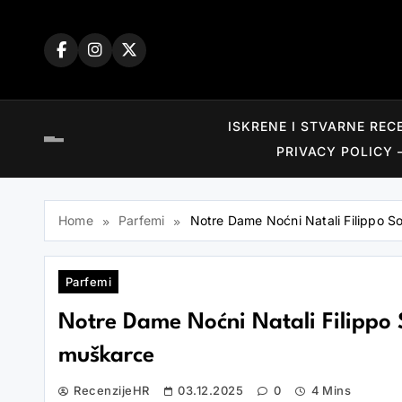
Skip
to
content
ISKRENE I STVARNE REC
PRIVACY POLICY 
Home
Parfemi
Notre Dame Noćni Natali Filippo Sor
Parfemi
Notre Dame Noćni Natali Filippo So
muškarce
RecenzijeHR
03.12.2025
0
4 Mins