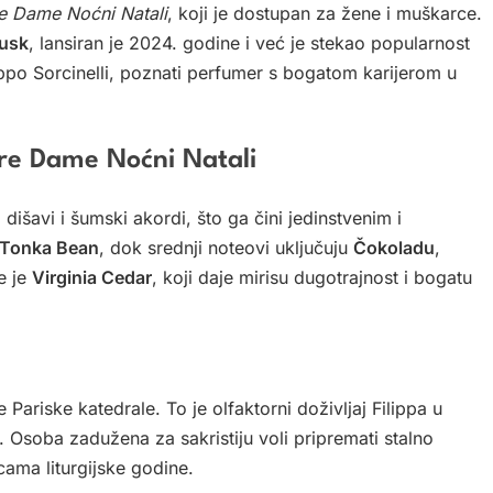
e Dame Noćni Natali
, koji je dostupan za žene i muškarce.
Musk
, lansiran je 2024. godine i već je stekao popularnost
lippo Sorcinelli, poznati perfumer s bogatom karijerom u
tre Dame Noćni Natali
, dišavi i šumski akordi, što ga čini jedinstvenim i
Tonka Bean
, dok srednji noteovi uključuju
Čokoladu
,
e je
Virginia Cedar
, koji daje mirisu dugotrajnost i bogatu
je Pariske katedrale. To je olfaktorni doživljaj Filippa u
e. Osoba zadužena za sakristiju voli pripremati stalno
ama liturgijske godine.