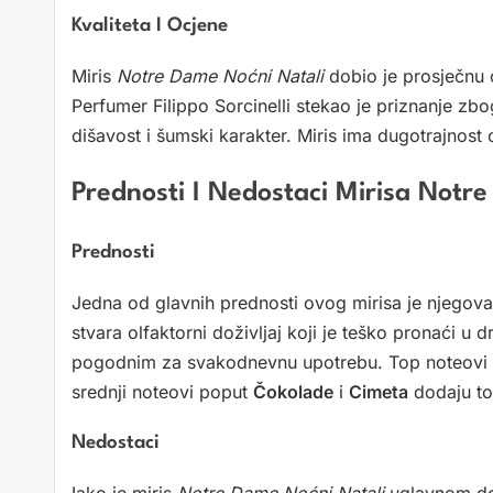
Kvaliteta I Ocjene
Miris
Notre Dame Noćni Natali
dobio je prosječnu 
Perfumer Filippo Sorcinelli stekao je priznanje zbog
dišavost i šumski karakter. Miris ima dugotrajnost o
Prednosti I Nedostaci Mirisa Notr
Prednosti
Jedna od glavnih prednosti ovog mirisa je njegova 
stvara olfaktorni doživljaj koji je teško pronaći u 
pogodnim za svakodnevnu upotrebu. Top noteovi
srednji noteovi poput
Čokolade
i
Cimeta
dodaju to
Nedostaci
Iako je miris
Notre Dame Noćni Natali
uglavnom dob