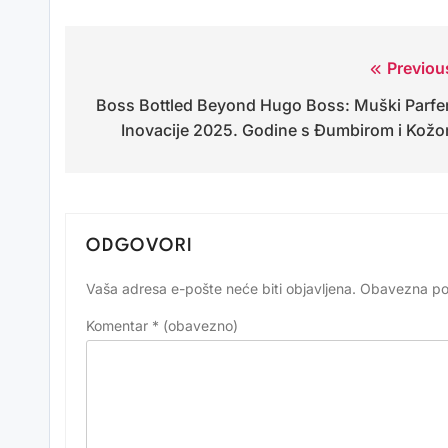
Previou
Navigacija
Boss Bottled Beyond Hugo Boss: Muški Parf
objava
Inovacije 2025. Godine s Đumbirom i Kož
ODGOVORI
Vaša adresa e-pošte neće biti objavljena.
Obavezna po
Alternative:
Komentar
* (obavezno)