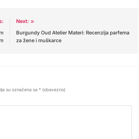
s:
Next:
em
Burgundy Oud Atelier Materi: Recenzija parfema
om
za žene i muškarce
lja su označena sa
* (obavezno)