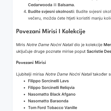
Cedarwooda
ili
Balsama
.
Budite svjesni okolnosti:
Budite svjesni okol
večeru, možda ćete htjeti koristiti manju koli
Povezani Mirisi I Kolekcije
Miris
Notre Dame Noćni Natali
dio je kolekcije
Me
uključuje druge poznate mirise poput
Sacristie De
Povezani Mirisi
Ljubitelji mirisa
Notre Dame Noćni Natali
također su
Filippo Sorcinelli Lavs
Filippo Sorcinelli Reliqvia
Nasomatto Black Afgano
Nasomatto Baraonda
Tom Ford Tobacco Vanille