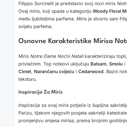
Filippo Sorcinelli je predstavio svoj novi miris
Notr
Ovaj miris, koji spada u kategoriju
Woody Floral 
među ljubiteljima parfema. Miris je stvorio sam Fi
svijetu parfema.
Osnovne Karakteristike Mirisa No
Miris
Notre Dame Noćni Natali
karakteriziraju topli
privlačnim. Top noteovi uključuju
Balsam
,
Smolu
i
Cimet
,
Narančanu cvijeću
i
Cedarwood
. Bazni not
teksturu.
Inspiracija Za Miris
Inspiracija za ovaj miris potječe iz šupljina sakristi
Parizu, tijekom njegovih posjeta sakristiji katedral
promjenjivu smjesa mirisa, prema brojnim godišnjic