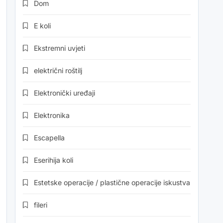
Dom
E koli
Ekstremni uvjeti
električni roštilj
Elektronički uređaji
Elektronika
Escapella
Eserihija koli
Estetske operacije / plastične operacije iskustva
fileri