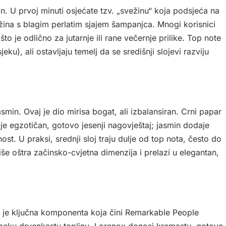
. U prvoj minuti osjećate tzv. „svežinu“ koja podsjeća na
ina s blagim perlatim sjajem šampanjca. Mnogi korisnici
to je odlično za jutarnje ili rane večernje prilike. Top note
eku), ali ostavljaju temelj da se središnji slojevi razviju
smin. Ovaj je dio mirisa bogat, ali izbalansiran. Crni papar
je egzotičan, gotovo jesenji nagovještaj; jasmin dodaje
st. U praksi, srednji sloj traju dulje od top nota, često do
še oštra začinsko-cvjetna dimenzija i prelazi u elegantan,
 je ključna komponenta koja čini Remarkable People