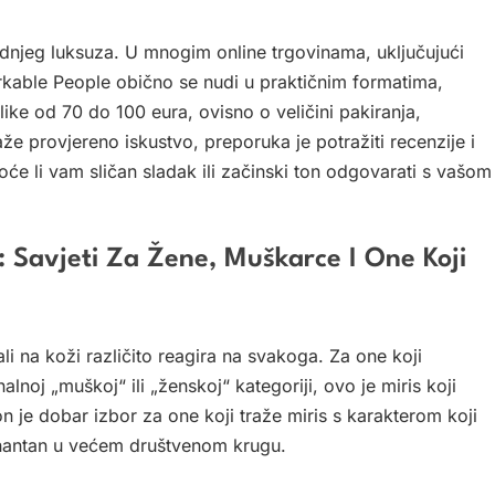
rednjeg luksuza. U mnogim online trgovinama, uključujući
arkable People obično se nudi u praktičnim formatima,
like od 70 do 100 eura, ovisno o veličini pakiranja,
že provjereno iskustvo, preporuka je potražiti recenzije i
oće li vam sličan sladak ili začinski ton odgovarati s vašom
: Savjeti Za Žene, Muškarce I One Koji
li na koži različito reagira na svakoga. Za one koji
nalnoj „muškoj“ ili „ženskoj“ kategoriji, ovo je miris koji
on je dobar izbor za one koji traže miris s karakterom koji
inantan u većem društvenom krugu.