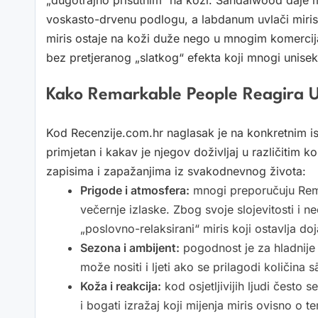
„dugotrajno prisutnim“ na koži. Sandalwood daje 
voskasto-drvenu podlogu, a labdanum uvlači miri
miris ostaje na koži duže nego u mnogim komercija
bez pretjeranog „slatkog“ efekta koji mnogi uniseks
Kako Remarkable People Reagira U 
Kod Recenzije.com.hr naglasak je na konkretnim is
primjetan i kakav je njegov doživljaj u različitim
zapisima i zapažanjima iz svakodnevnog života:
Prigode i atmosfera:
mnogi preporučuju Rema
večernje izlaske. Zbog svoje slojevitosti i n
„poslovno-relaksirani“ miris koji ostavlja d
Sezona i ambijent:
pogodnost je za hladnije d
može nositi i ljeti ako se prilagodi količina 
Koža i reakcija:
kod osjetljivijih ljudi često s
i bogati izražaj koji mijenja miris ovisno o tem