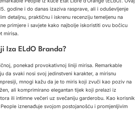
emarkable People iz kuće Etat Libre d’Orange (ELdO). Ovaj
15. godine i do danas izaziva rasprave, ali i oduševljenje
elim detaljnu, praktičnu i iskrenu recenziju temeljenu na
ne primjere i savjete kako najbolje iskoristiti ovu bočicu
t mirisa.
oji Iza ELdO Branda?
ičnoj, ponekad provokativnoj liniji mirisa. Remarkable
u da svaki nosi svoj jedinstveni karakter, a mirisnu
mpresiji, mnogi kažu da je to miris koji zvuči kao poziv na
en, ali komprimirano elegantan tijek koji prelazi iz
ora ili intimne večeri uz svečaniju garderobu. Kao korisnik
People iznenađuje svojom postojanošću i promjenljivim