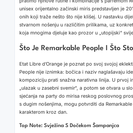
pratimo njihove rutine i kombinacije s parfemom R
unisex orijentalno začinski miris predstavljen je 20
onih koji traže nešto što nije klišej. U nastavku dij
stvarnom nošenju u različitim prilikama, uz konkret
koja mnogima djeluje kao prozor u „utopijski“ svije
Što Je Remarkable People I Što St
Etat Libre d’Orange je poznat po svoj svojoj eklekt
People nije iznimka: bočica i naziv naglašavaju idej
kompoziciju prati snažna narativna linija. U prvoj i
„ulazak u zasebni svemir“, a potom se otvara u slož
sjećanja na party do mirisa reskog poslovnog prost
s dugim nošenjima, mogu potvrditi da Remarkable 
karakterom kroz dan.
Top Note: Svježina S Dočekom Šampanjca