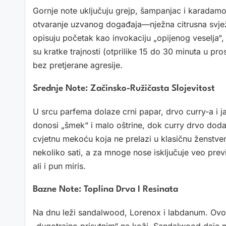
Gornje note uključuju grejp, šampanjac i karadamon
otvaranje uzvanog događaja—nježna citrusna svjež
opisuju početak kao invokaciju „opijenog veselja“, š
su kratke trajnosti (otprilike 15 do 30 minuta u prosj
bez pretjerane agresije.
Srednje Note: Začinsko-Ružičasta Slojevitost
U srcu parfema dolaze crni papar, drvo curry-a i ja
donosi „šmek“ i malo oštrine, dok curry drvo doda
cvjetnu mekoću koja ne prelazi u klasičnu ženstveno
nekoliko sati, a za mnoge nose isključuje veo previ
ali i pun miris.
Bazne Note: Toplina Drva I Resinata
Na dnu leži sandalwood, Lorenox i labdanum. Ovo