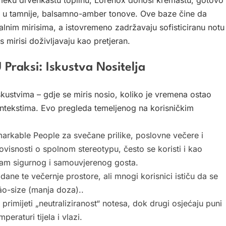
meku drvenkastu toplinu, Lorenox donosi kremastu, gotovo
s u tamnije, balsamno-amber tonove. Ove baze čine da
lnim mirisima, a istovremeno zadržavaju sofisticiranu notu
 mirisi doživljavaju kao pretjeran.
Praksi: Iskustva Nositelja
kustvima – gdje se miris nosio, koliko je vremena ostao
 kontekstima. Evo pregleda temeljenog na korisničkim
rkable People za svečane prilike, poslovne večere i
eovisnosti o spolnom stereotypu, često se koristi i kao
ojam sigurnog i samouvjerenog gosta.
ane te večernje prostore, ali mnogi korisnici ističu da se
são-size (manja doza)..
e primijeti „neutraliziranost“ notesa, dok drugi osjećaju puni
peraturi tijela i vlazi.