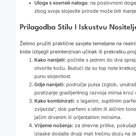
Uloga s контей naloga:
na poslovnom događaj
zbog svoje slojevite prirode može biti man
Prilagodba Stilu I Iskustvu Nositel
Želimo pružiti praktične savjete temeljene na real
biste izbjegli preintenzivan učinak ili prekratku pro
Kako nanijeti:
počnite s jednim do dva spreja
otvorite kožu. Budući da su top note kratko
punu slojevitost.
Gdje nanijeti:
područje pulsa (zglob, unutrašn
postizanje gradijentnog razvoja mirisa kroz c
Kako kombinirati:
s laganim, suptilnim parf
zvijezda“, dok parfemi s istim ili sličnim to
jačim drvenim ili orijentalnim mirisima.
Vrijeme nošenja:
za dnevne prilike, pokušaj
izlaske dodajte drugi mali trećinu dozu na dru