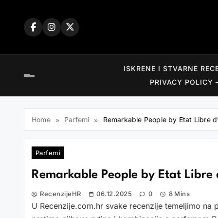
Skip
to
content
ISKRENE I STVARNE REC
PRIVACY POLICY 
Home
Parfemi
Remarkable People by Etat Libre 
Parfemi
Remarkable People by Etat Libre
RecenzijeHR
06.12.2025
0
8 Mins
U Recenzije.com.hr svake recenzije temeljimo na 