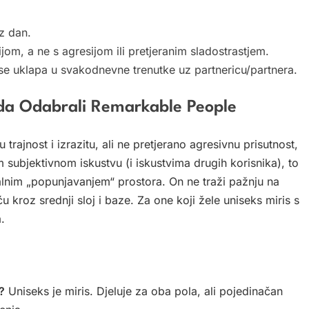
oz dan.
om, a ne s agresijom ili pretjeranim sladostrastjem.
ć se uklapa u svakodnevne trenutke uz partnericu/partnera.
žda Odabrali Remarkable People
u trajnost i izrazitu, ali ne pretjerano agresivnu prisutnost,
subjektivnom iskustvu (i iskustvima drugih korisnika), to
alnim „popunjavanjem“ prostora. On ne traži pažnju na
 kroz srednji sloj i baze. Za one koji žele uniseks miris s
.
?
Uniseks je miris. Djeluje za oba pola, ali pojedinačan