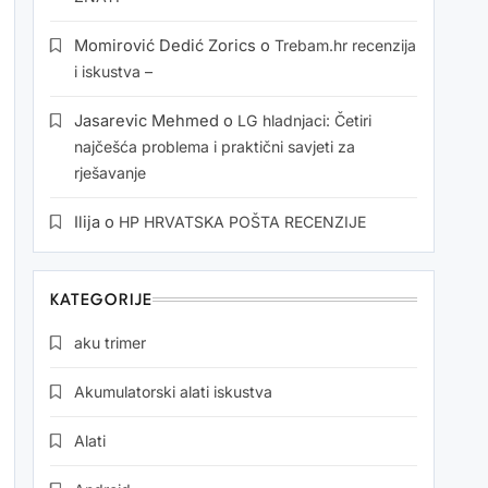
Momirović Dedić Zorics
o
Trebam.hr recenzija
i iskustva –
Jasarevic Mehmed
o
LG hladnjaci: Četiri
najčešća problema i praktični savjeti za
rješavanje
Ilija
o
HP HRVATSKA POŠTA RECENZIJE
KATEGORIJE
aku trimer
Akumulatorski alati iskustva
Alati