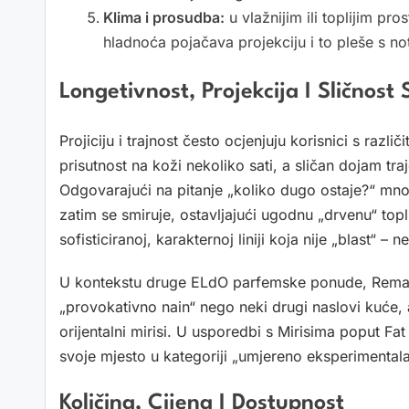
Klima i prosudba:
u vlažnijim ili toplijim pro
hladnoća pojačava projekciju i to pleše s no
Longetivnost, Projekcija I Sličnos
Projiciju i trajnost često ocjenjuju korisnici s raz
prisutnost na koži nekoliko sati, a sličan dojam tra
Odgovarajući na pitanje „koliko dugo ostaje?“ mnog
zatim se smiruje, ostavljajući ugodnu „drvenu“ topli
sofisticiranoj, karakternoj liniji koja nije „blast“ – 
U kontekstu druge ELdO parfemske ponude, Remar
„provokativno nain“ nego neki drugi naslovi kuće, 
orijentalni mirisi. U usporedbi s Mirisima poput Fa
svoje mjesto u kategoriji „umjereno eksperimentalan
Količina, Cijena I Dostupnost