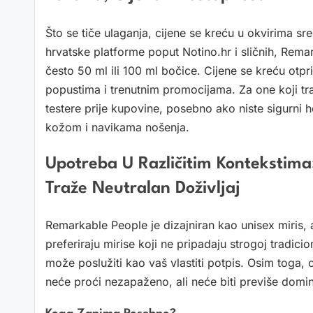
Što se tiče ulaganja, cijene se kreću u okvirima s
hrvatske platforme poput Notino.hr i sličnih, Rem
često 50 ml ili 100 ml bočice. Cijene se kreću otpri
popustima i trenutnim promocijama. Za one koji tra
testere prije kupovine, posebno ako niste sigurni h
kožom i navikama nošenja.
Upotreba U Različitim Kontekstima
Traže Neutralan Doživljaj
Remarkable People je dizajniran kao unisex miris, a
preferiraju mirise koji ne pripadaju strogoj tradicio
može poslužiti kao vaš vlastiti potpis. Osim toga, 
neće proći nezapaženo, ali neće biti previše dom