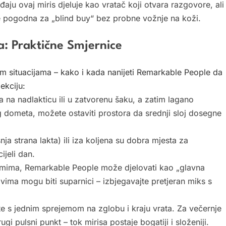
u ovaj miris djeluje kao vratač koji otvara razgovore, ali
je pogodna za „blind buy“ bez probne vožnje na koži.
ja: Praktične Smjernice
nim situacijama – kako i kada nanijeti Remarkable People da
jekciju:
 na nadlakticu ili u zatvorenu šaku, a zatim lagano
g dometa, možete ostaviti prostora da srednji sloj dosegne
ja strana lakta) ili iza koljena su dobra mjesta za
ijeli dan.
emima, Remarkable People može djelovati kao „glavna
novima mogu biti suparnici – izbjegavajte pretjeran miks s
te s jednim sprejemom na zglobu i kraju vrata. Za večernje
gi pulsni punkt – tok mirisa postaje bogatiji i složeniji.