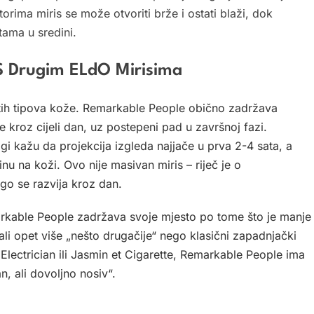
storima miris se može otvoriti brže i ostati blaži, dok
tama u sredini.
t S Drugim ELdO Mirisima
ličitih tipova kože. Remarkable People obično zadržava
je kroz cijeli dan, uz postepeni pad u završnoj fazi.
i kažu da projekcija izgleda najjače u prva 2-4 sata, a
nu na koži. Ovo nije masivan miris – riječ je o
nego se razvija kroz dan.
kable People zadržava svoje mjesto po tome što je manje
ali opet više „nešto drugačije“ nego klasični zapadnjački
t Electrician ili Jasmin et Cigarette, Remarkable People ima
, ali dovoljno nosiv“.