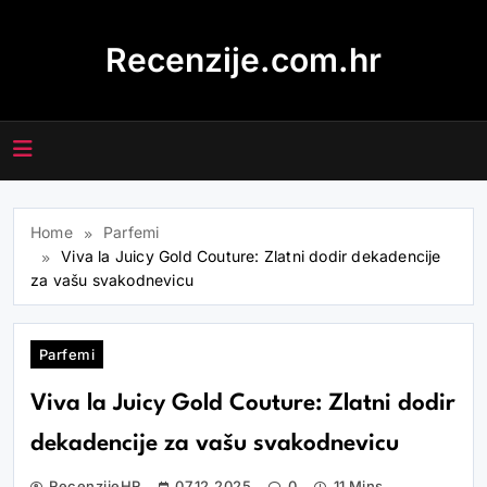
Skip
to
Recenzije.com.hr
content
Home
Parfemi
Viva la Juicy Gold Couture: Zlatni dodir dekadencije
za vašu svakodnevicu
Parfemi
Viva la Juicy Gold Couture: Zlatni dodir
dekadencije za vašu svakodnevicu
RecenzijeHR
07.12.2025
0
11 Mins