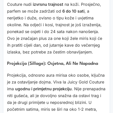
Couture nudi
izvrsnu trajnost
na koži. Prosječno,
parfem se može zadržati od
6 do 10 sati
, a
nerijetko i duže, ovisno o tipu kože i uvjetima
okoline. Na odjeći i kosi, trajnost je još izraženija,
ponekad se osjeti i do 24 sata nakon nanošenja.
Ovo je značajan plus za one koji žele miris koji će
ih pratiti cijeli dan, od jutarnje kave do večernjeg
izlaska, bez potrebe za čestim obnavljanjem.
Projekcija (Sillage): Osjetna, Ali Ne Napadna
Projekcija, odnosno aura mirisa oko osobe, ključna
je za ostavljanje dojma. Viva la Juicy Gold Couture
ima
ugodnu i primjetnu projekciju
. Nije prenapadna
niti gušeća, ali je dovoljno snažna da ostavi trag i
da je drugi primijete u neposrednoj blizini. U
početnim satima, miris se širi na oko 1-2 metra,