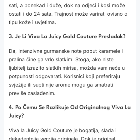
sati, a ponekad i duže, dok na odjeći i kosi može
ostati i do 24 sata. Trajnost može varirati ovisno o
tipu kože i uvjetima.
3. Je Li Viva La Juicy Gold Couture Presladak?
Da, intenzivne gurmanske note poput karamele i
pralina čine ga vrlo slatkim. Stoga, ako niste
ljubitelj izrazito slatkih mirisa, možda vam neće u
potpunosti odgovarati. Korisnici koji preferiraju
svježije ili suptilnije arome mogu ga smatrati
previše zaslađenim.
4. Po Čemu Se Razlikuje Od Originalnog Viva La
Juicy?
Viva la Juicy Gold Couture je bogatija, slađa i
dekadentnija verzija originala. Dok je original