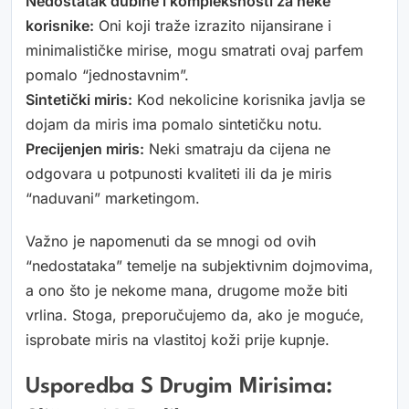
Nedostatak dubine i kompleksnosti za neke
korisnike:
Oni koji traže izrazito nijansirane i
minimalističke mirise, mogu smatrati ovaj parfem
pomalo “jednostavnim”.
Sintetički miris:
Kod nekolicine korisnika javlja se
dojam da miris ima pomalo sintetičku notu.
Precijenjen miris:
Neki smatraju da cijena ne
odgovara u potpunosti kvaliteti ili da je miris
“naduvani” marketingom.
Važno je napomenuti da se mnogi od ovih
“nedostataka” temelje na subjektivnim dojmovima,
a ono što je nekome mana, drugome može biti
vrlina. Stoga, preporučujemo da, ako je moguće,
isprobate miris na vlastitoj koži prije kupnje.
Usporedba S Drugim Mirisima: