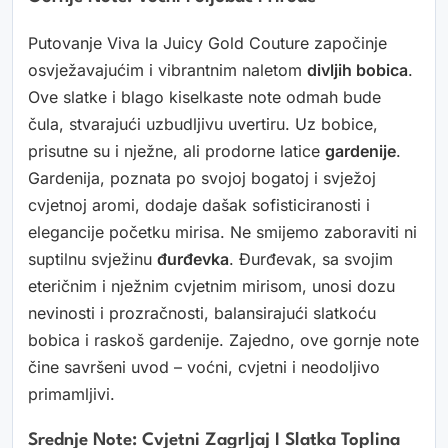
Putovanje Viva la Juicy Gold Couture započinje
osvježavajućim i vibrantnim naletom
divljih bobica
.
Ove slatke i blago kiselkaste note odmah bude
čula, stvarajući uzbudljivu uvertiru. Uz bobice,
prisutne su i nježne, ali prodorne latice
gardenije
.
Gardenija, poznata po svojoj bogatoj i svježoj
cvjetnoj aromi, dodaje dašak sofisticiranosti i
elegancije početku mirisa. Ne smijemo zaboraviti ni
suptilnu svježinu
đurđevka
. Đurđevak, sa svojim
eteričnim i nježnim cvjetnim mirisom, unosi dozu
nevinosti i prozračnosti, balansirajući slatkoću
bobica i raskoš gardenije. Zajedno, ove gornje note
čine savršeni uvod – voćni, cvjetni i neodoljivo
primamljivi.
Srednje Note: Cvjetni Zagrljaj I Slatka Toplina