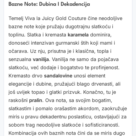
Bazne Note: Dubina I Dekadencija
Temelj Viva la Juicy Gold Couture čine neodoljive
bazne note koje pružaju dugotrajnu slatkoću i
toplinu. Slatka i kremasta
karamela
dominira,
donoseći intenzivan gurmanski štih koji mami i
očarava. Uz nju, prisutna je i klasična, topla i
senzualna
vanilija
. Vanilija ne samo da pojačava
slatkoću, već dodaje i bogatstvo te profinjenost.
Kremasto drvo
sandalovine
unosi element
elegancije i dubine, pružajući blago drvenasti, ali
još uvijek topao i glatki prizvuk. Konačno, tu je
raskošni
pralin
. Ova nota, sa svojim bogatim,
slatkastim i pomalo orašastim akordom, zaokružuje
miris u pravu dekadentnu poslasticu, ostavljajući za
sobom trag neodoljive slatkoće i sofisticiranosti.
Kombinacija ovih baznih nota čini da se miris dugo