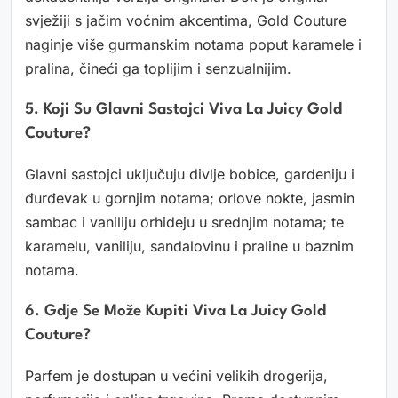
svježiji s jačim voćnim akcentima, Gold Couture
naginje više gurmanskim notama poput karamele i
pralina, čineći ga toplijim i senzualnijim.
5. Koji Su Glavni Sastojci Viva La Juicy Gold
Couture?
Glavni sastojci uključuju divlje bobice, gardeniju i
đurđevak u gornjim notama; orlove nokte, jasmin
sambac i vaniliju orhideju u srednjim notama; te
karamelu, vaniliju, sandalovinu i praline u baznim
notama.
6. Gdje Se Može Kupiti Viva La Juicy Gold
Couture?
Parfem je dostupan u većini velikih drogerija,