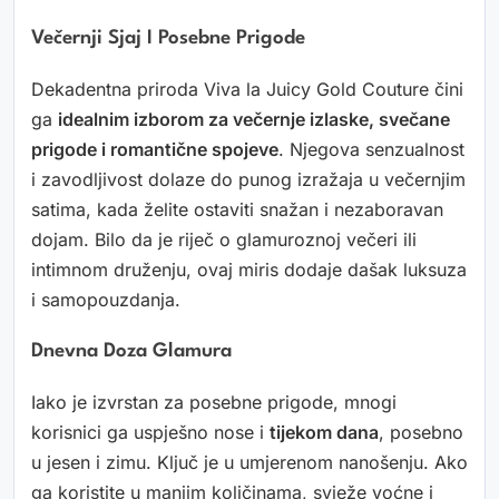
Večernji Sjaj I Posebne Prigode
Dekadentna priroda Viva la Juicy Gold Couture čini
ga
idealnim izborom za večernje izlaske, svečane
prigode i romantične spojeve
. Njegova senzualnost
i zavodljivost dolaze do punog izražaja u večernjim
satima, kada želite ostaviti snažan i nezaboravan
dojam. Bilo da je riječ o glamuroznoj večeri ili
intimnom druženju, ovaj miris dodaje dašak luksuza
i samopouzdanja.
Dnevna Doza Glamura
Iako je izvrstan za posebne prigode, mnogi
korisnici ga uspješno nose i
tijekom dana
, posebno
u jesen i zimu. Ključ je u umjerenom nanošenju. Ako
ga koristite u manjim količinama, svježe voćne i