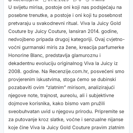
U svijetu mirisa, postoje oni koji nas podsjećaju na
posebne trenutke, a postoje i oni koji tu posebnost
pretvaraju u svakodnevni ritual. Viva la Juicy Gold
Couture by Juicy Couture, lansiran 2014. godine,
nedvojbeno pripada drugoj kategoriji. Ovaj cvjetno-
voćni gurmanski miris za žene, kreacija parfumerke
Honorine Blanc, predstavlja glamuroznu i
dekadentnu evoluciju originalnog Viva la Juicy iz
2008. godine. Na Recenzije.com.hr, posvećeni smo
provjerenim iskustvima, stoga ćemo se dubinski
pozabaviti ovim “zlatnim” mirisom, analizirajući
njegove note, trajnost, aureolu, ali i subjektivne
dojmove korisnika, kako bismo vam pružili
sveobuhvatan uvid u njegovu prirodu. Pripremite se
za putovanje kroz slatke, voćne i senzualne nijanse
koje čine Viva la Juicy Gold Couture pravim zlatnim