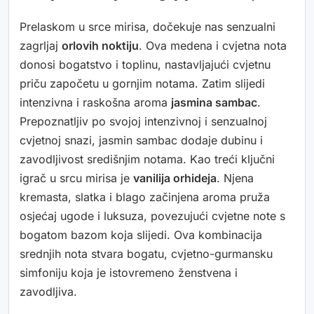
Prelaskom u srce mirisa, dočekuje nas senzualni
zagrljaj
orlovih noktiju
. Ova medena i cvjetna nota
donosi bogatstvo i toplinu, nastavljajući cvjetnu
priču započetu u gornjim notama. Zatim slijedi
intenzivna i raskošna aroma
jasmina sambac
.
Prepoznatljiv po svojoj intenzivnoj i senzualnoj
cvjetnoj snazi, jasmin sambac dodaje dubinu i
zavodljivost središnjim notama. Kao treći ključni
igrač u srcu mirisa je
vanilija orhideja
. Njena
kremasta, slatka i blago začinjena aroma pruža
osjećaj ugode i luksuza, povezujući cvjetne note s
bogatom bazom koja slijedi. Ova kombinacija
srednjih nota stvara bogatu, cvjetno-gurmansku
simfoniju koja je istovremeno ženstvena i
zavodljiva.