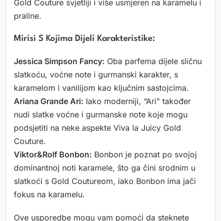
Gold Couture svjetliji i više usmjeren na karamelu i
praline.
Mirisi S Kojima Dijeli Karakteristike:
Jessica Simpson Fancy:
Oba parfema dijele sličnu
slatkoću, voćne note i gurmanski karakter, s
karamelom i vanilijom kao ključnim sastojcima.
Ariana Grande Ari:
Iako moderniji, “Ari” također
nudi slatke voćne i gurmanske note koje mogu
podsjetiti na neke aspekte Viva la Juicy Gold
Couture.
Viktor&Rolf Bonbon:
Bonbon je poznat po svojoj
dominantnoj noti karamele, što ga čini srodnim u
slatkoći s Gold Coutureom, iako Bonbon ima jači
fokus na karamelu.
Ove usporedbe mogu vam pomoći da steknete