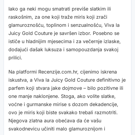
Iako ga neki mogu smatrati previše slatkim ili
raskošnim, za one koji traže miris koji zrači
glamuroznošću, toplinom i senzualnošću, Viva la
Juicy Gold Couture je savršen izbor. Posebno se
ističe u hladnijim mjesecima i za večernje izlaske,
dodajući dašak luksuza i samopouzdanja svakoj
prilici.
Na platformi Recenzije.com.hr, cijenimo iskrena
iskustva, a Viva la Juicy Gold Couture definitivno je
parfem koji stvara jake dojmove – bilo pozitivne ili
one manje naklonjene. Stoga, ako volite slatke,
voćne i gurmanske mirise s dozom dekadencije,
ovo je miris koji biste svakako trebali razmotriti.
Njegova zlatna aura obećava da će vašu
svakodnevicu učiniti malo glamuroznijom i