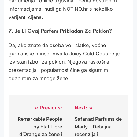
parfumerija i online trgovina. Prema dostupnim
informacijama, nudi ga NOTINO.hr s nekoliko
varijanti cijena.
7. Je Li Ovaj Parfem Prikladan Za Poklon?
Da, ako znate da osoba voli slatke, voćne i
gurmanske mirise, Viva la Juicy Gold Couture je
izvrstan izbor za poklon. Njegova raskošna
prezentacija i popularnost čine ga sigurnim
odabirom za mnoge žene.
Previous:
Next:
Navigacija
Remarkable People
Safanad Parfums de
objava
by Etat Libre
Marly – Detaljna
d’Orange za žene i
recenzija i